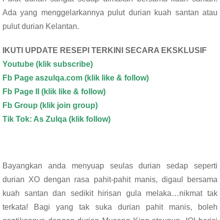
e
tt
at
ar
Ada yang menggelarkannya pulut durian kuah santan atau
b
er
s
e
pulut durian Kelantan.
o
A
o
p
IKUTI UPDATE RESEPI TERKINI SECARA EKSKLUSIF
k
p
Youtube
(klik subscribe)
Fb Page aszulqa.com (klik like & follow)
Fb Page II (klik like & follow)
Fb Group (klik join group)
Tik Tok: As Zulqa (klik follow)
Bayangkan anda menyuap seulas durian sedap seperti
durian XO dengan rasa pahit-pahit manis, digaul bersama
kuah santan dan sedikit hirisan gula melaka…nikmat tak
terkata! Bagi yang tak suka durian pahit manis, boleh