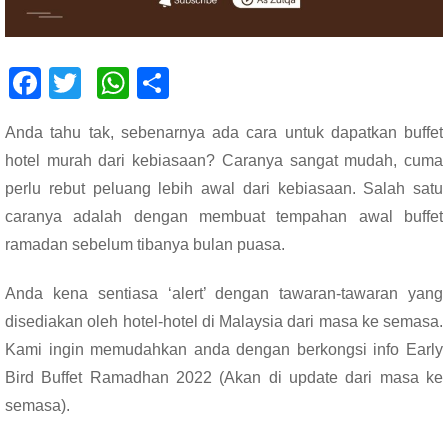
F
T
W
S
ac
wi
h
h
Anda tahu tak, sebenarnya ada cara untuk dapatkan buffet
e
tt
at
ar
hotel murah dari kebiasaan? Caranya sangat mudah, cuma
b
er
s
e
perlu rebut peluang lebih awal dari kebiasaan. Salah satu
o
A
caranya adalah dengan membuat tempahan awal buffet
o
p
ramadan sebelum tibanya bulan puasa.
k
p
Anda kena sentiasa ‘alert’ dengan tawaran-tawaran yang
disediakan oleh hotel-hotel di Malaysia dari masa ke semasa.
Kami ingin memudahkan anda dengan berkongsi info Early
Bird Buffet Ramadhan 2022 (Akan di update dari masa ke
semasa).