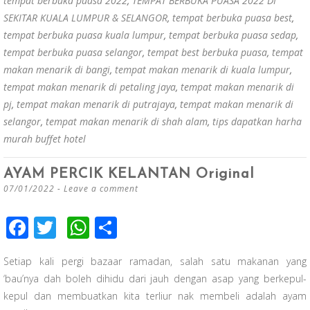
tempat berbuka puasa 2022
,
TEMPAT BERBUKA PUASA 2022 DI
SEKITAR KUALA LUMPUR & SELANGOR
,
tempat berbuka puasa best
,
tempat berbuka puasa kuala lumpur
,
tempat berbuka puasa sedap
,
tempat berbuka puasa selangor
,
tempat best berbuka puasa
,
tempat
makan menarik di bangi
,
tempat makan menarik di kuala lumpur
,
tempat makan menarik di petaling jaya
,
tempat makan menarik di
pj
,
tempat makan menarik di putrajaya
,
tempat makan menarik di
selangor
,
tempat makan menarik di shah alam
,
tips dapatkan harha
murah buffet hotel
AYAM PERCIK KELANTAN Original
07/01/2022
Leave a comment
F
T
W
S
ac
wi
h
h
Setiap kali pergi bazaar ramadan, salah satu makanan yang
e
tt
at
ar
‘bau’nya dah boleh dihidu dari jauh dengan asap yang berkepul-
b
er
s
e
kepul dan membuatkan kita terliur nak membeli adalah ayam