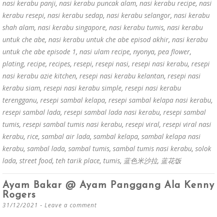
nasi kerabu panji
,
nasi kerabu puncak alam
,
nasi kerabu recipe
,
nasi
kerabu resepi
,
nasi kerabu sedap
,
nasi kerabu selangor
,
nasi kerabu
shah alam
,
nasi kerabu singapore
,
nasi kerabu tumis
,
nasi kerabu
untuk che abe
,
nasi kerabu untuk che abe episod akhir
,
nasi kerabu
untuk che abe episode 1
,
nasi ulam recipe
,
nyonya
,
pea flower
,
plating
,
recipe
,
recipes
,
resepi
,
resepi nasi
,
resepi nasi kerabu
,
resepi
nasi kerabu azie kitchen
,
resepi nasi kerabu kelantan
,
resepi nasi
kerabu siam
,
resepi nasi kerabu simple
,
resepi nasi kerabu
terengganu
,
resepi sambal kelapa
,
resepi sambal kelapa nasi kerabu
,
resepi sambal lada
,
resepi sambal lada nasi kerabu
,
resepi sambal
tumis
,
resepi sambal tumis nasi kerabu
,
resepi viral
,
resepi viral nasi
kerabu
,
rice
,
sambal air lada
,
sambal kelapa
,
sambal kelapa nasi
kerabu
,
sambal lada
,
sambal tumis
,
sambal tumis nasi kerabu
,
solok
lada
,
street food
,
teh tarik place
,
tumis
,
蓝色米沙拉
,
蓝花饭
Ayam Bakar @ Ayam Panggang Ala Kenny
Rogers
31/12/2021
Leave a comment