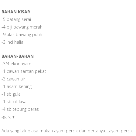
BAHAN KISAR
-5 batang serai
-4 biji bawang merah
-9 ulas bawang putih
-3 inci halia
BAHAN-BAHAN
-3/4 ekor ayam
-1 cawan santan pekat
-3 cawan air
-1 asam keping
-1 sb gula
-1 sb cili kisar
-4 sb tepung beras
-garam
Ada yang tak biasa makan ayam percik dan bertanya….ayam percik