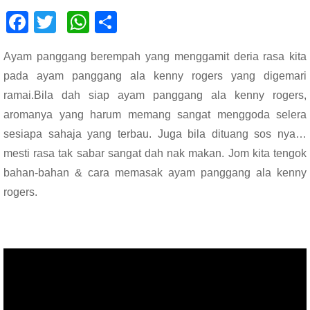
F
T
W
S
ac
wi
h
h
Ayam panggang berempah yang menggamit deria rasa kita
e
tt
at
ar
pada ayam panggang ala kenny rogers yang digemari
b
er
s
e
ramai.Bila dah siap ayam panggang ala kenny rogers,
o
A
aromanya yang harum memang sangat menggoda selera
o
p
sesiapa sahaja yang terbau. Juga bila dituang sos nya…
k
p
mesti rasa tak sabar sangat dah nak makan. Jom kita tengok
bahan-bahan & cara memasak ayam panggang ala kenny
rogers.