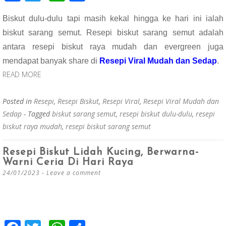
ac
wi
h
h
Biskut dulu-dulu tapi masih kekal hingga ke hari ini ialah
e
tt
at
ar
biskut sarang semut. Resepi biskut sarang semut adalah
b
er
s
e
antara resepi biskut raya mudah dan evergreen juga
o
A
mendapat banyak share di
Resepi Viral Mudah dan Sedap
.
o
p
READ MORE
k
p
Posted in
Resepi
,
Resepi Biskut
,
Resepi Viral
,
Resepi Viral Mudah dan
Sedap
- Tagged
biskut sarang semut
,
resepi biskut dulu-dulu
,
resepi
biskut raya mudah
,
resepi biskut sarang semut
Resepi Biskut Lidah Kucing, Berwarna-
Warni Ceria Di Hari Raya
24/01/2023
Leave a comment