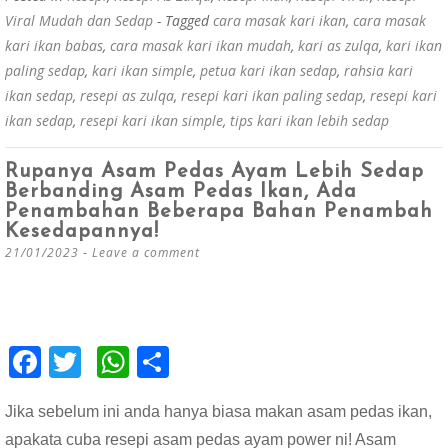
Viral Mudah dan Sedap
- Tagged
cara masak kari ikan
,
cara masak
kari ikan babas
,
cara masak kari ikan mudah
,
kari as zulqa
,
kari ikan
paling sedap
,
kari ikan simple
,
petua kari ikan sedap
,
rahsia kari
ikan sedap
,
resepi as zulqa
,
resepi kari ikan paling sedap
,
resepi kari
ikan sedap
,
resepi kari ikan simple
,
tips kari ikan lebih sedap
Rupanya Asam Pedas Ayam Lebih Sedap
Berbanding Asam Pedas Ikan, Ada
Penambahan Beberapa Bahan Penambah
Kesedapannya!
21/01/2023
Leave a comment
F
T
W
S
ac
wi
h
h
Jika sebelum ini anda hanya biasa makan asam pedas ikan,
e
tt
at
ar
apakata cuba resepi asam pedas ayam power ni! Asam