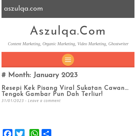
aszulqa.com
Aszulqa.com
Content Marketing, Organic Marketing, Video Marketing, Ghostwriter
SKIP TO CONTENT
Month:
January 2023
Resepi Kek Pisang Viral Sukatan Cawan…
Tengok Gambar Pun Dah Terliur!
31/01/2023
Leave a comment
F
T
W
S