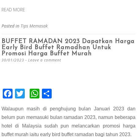
READ MORE
Posted in
Tips Memasak
BUFFET RAMADAN 2023 Dapatkan Harga
Early Bird Buffet Ramadhan Untuk
Promosi Harga Buffet Murah
30/01/2023
Leave a comment
F
T
W
S
ac
wi
h
h
Walaupun masih di penghujung bulan Januari 2023 dan
e
tt
at
ar
belum pun memasuki bulan ramadan 2023, namun beberapa
b
er
s
e
hotel di Malaysia sudah pun melancarkan promosi harga
o
A
buffet murah iaitu
early bird buffet ramadan bagi tahun 2023.