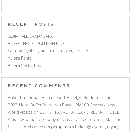
k
a
C
m
h
RECENT POSTS
a
GLAMHALL DAMANSARA
BUFFET HOTEL PULLMAN KLCC
n
cara menghilangkan sakit lutut dengan cepat
Aulora Pants
n
Aulora Socks Tipu?
e
RECENT COMMENTS
l
Buffet Ramadhan Bangi Resort Hotel_Buffet Ramadhan
2022_Hotel Buffet Ramadan Bawah RM100_Review - New
World videos
on
BUFFET RAMADHAN BANGI RESORT HOTEL
Atas 20+ bahan perap ayam bakar simple terbaik - Majestic
Salute Hotel
on
resepi perap ayam bakar @ ayam grill yang