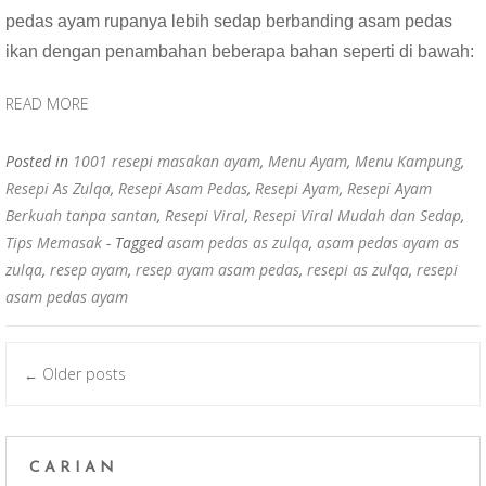
b
er
s
e
pedas ayam rupanya lebih sedap berbanding asam pedas
o
A
ikan dengan penambahan beberapa bahan seperti di bawah:
o
p
k
p
READ MORE
Posted in
1001 resepi masakan ayam
,
Menu Ayam
,
Menu Kampung
,
Resepi As Zulqa
,
Resepi Asam Pedas
,
Resepi Ayam
,
Resepi Ayam
Berkuah tanpa santan
,
Resepi Viral
,
Resepi Viral Mudah dan Sedap
,
Tips Memasak
- Tagged
asam pedas as zulqa
,
asam pedas ayam as
zulqa
,
resep ayam
,
resep ayam asam pedas
,
resepi as zulqa
,
resepi
asam pedas ayam
Older posts
←
Posts navigation
CARIAN