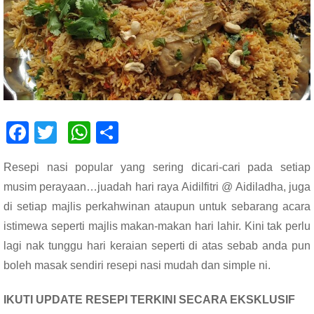
F
T
W
S
ac
wi
h
h
Resepi nasi popular yang sering dicari-cari pada setiap
e
tt
at
ar
musim perayaan…juadah hari raya Aidilfitri @ Aidiladha, juga
b
er
s
e
di setiap majlis perkahwinan ataupun untuk sebarang acara
o
A
istimewa seperti majlis makan-makan hari lahir. Kini tak perlu
o
p
lagi nak tunggu hari keraian seperti di atas sebab anda pun
k
p
boleh masak sendiri resepi nasi mudah dan simple ni.
IKUTI UPDATE RESEPI TERKINI SECARA EKSKLUSIF