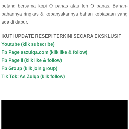
o
p
petang bersama kopi O panas atau teh O panas. Bahan-
k
p
bahannya ringkas & kebanyakannya bahan kebiasaan yang
ada di dapur.
IKUTI UPDATE RESEPI TERKINI SECARA EKSKLUSIF
Youtube
(klik subscribe)
Fb Page aszulqa.com (klik like & follow)
Fb Page II (klik like & follow)
Fb Group (klik join group)
Tik Tok: As Zulqa (klik follow)