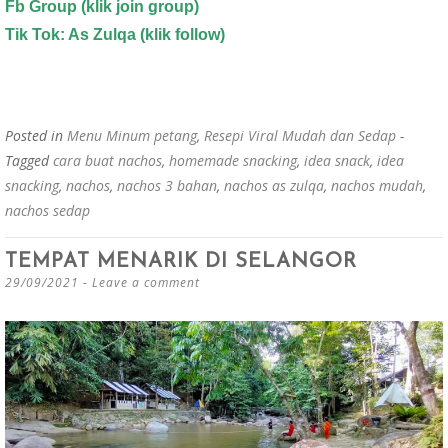
Fb Group (klik join group)
Tik Tok: As Zulqa (klik follow)
Posted in
Menu Minum petang
,
Resepi Viral Mudah dan Sedap
-
Tagged
cara buat nachos
,
homemade snacking
,
idea snack
,
idea
snacking
,
nachos
,
nachos 3 bahan
,
nachos as zulqa
,
nachos mudah
,
nachos sedap
TEMPAT MENARIK DI SELANGOR
29/09/2021
Leave a comment