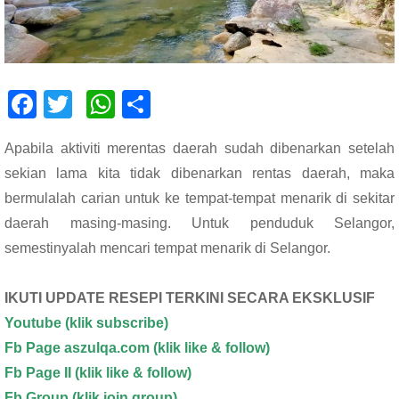
F
T
W
S
ac
wi
h
h
Apabila aktiviti merentas daerah sudah dibenarkan setelah
e
tt
at
ar
sekian lama kita tidak dibenarkan rentas daerah, maka
b
er
s
e
bermulalah carian untuk ke tempat-tempat menarik di sekitar
o
A
daerah masing-masing. Untuk penduduk Selangor,
o
p
semestinyalah mencari tempat menarik di Selangor.
k
p
IKUTI UPDATE RESEPI TERKINI SECARA EKSKLUSIF
Youtube
(klik subscribe)
Fb Page aszulqa.com (klik like & follow)
Fb Page II (klik like & follow)
Fb Group (klik join group)