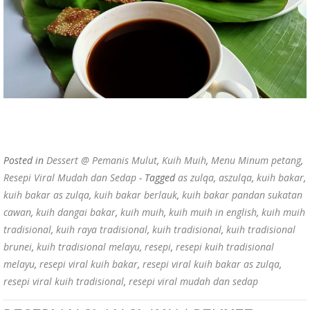
Posted in
Dessert @ Pemanis Mulut
,
Kuih Muih
,
Menu Minum petang
,
Resepi Viral Mudah dan Sedap
- Tagged
as zulqa
,
aszulqa
,
kuih bakar
,
kuih bakar as zulqa
,
kuih bakar berlauk
,
kuih bakar pandan sukatan
cawan
,
kuih dangai bakar
,
kuih muih
,
kuih muih in english
,
kuih muih
tradisional
,
kuih raya tradisional
,
kuih tradisional
,
kuih tradisional
brunei
,
kuih tradisional melayu
,
resepi
,
resepi kuih tradisional
melayu
,
resepi viral kuih bakar
,
resepi viral kuih bakar as zulqa
,
resepi viral kuih tradisional
,
resepi viral mudah dan sedap