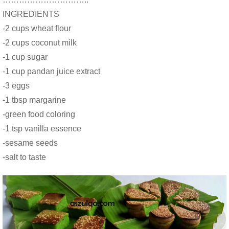
INGREDIENTS
-2 cups wheat flour
-2 cups coconut milk
-1 cup sugar
-1 cup pandan juice extract
-3 eggs
-1 tbsp margarine
-green food coloring
-1 tsp vanilla essence
-sesame seeds
-salt to taste