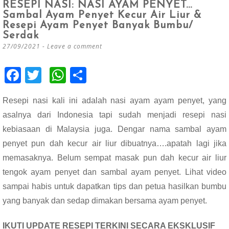
RESEPI NASI: NASI AYAM PENYET…
Sambal Ayam Penyet Kecur Air Liur &
Resepi Ayam Penyet Banyak Bumbu/
Serdak
27/09/2021
Leave a comment
F
T
W
S
ac
wi
h
h
Resepi nasi kali ini adalah nasi ayam ayam penyet, yang
e
tt
at
ar
asalnya dari Indonesia tapi sudah menjadi resepi nasi
b
er
s
e
kebiasaan di Malaysia juga. Dengar nama sambal ayam
o
A
penyet pun dah kecur air liur dibuatnya….apatah lagi jika
o
p
memasaknya. Belum sempat masak pun dah kecur air liur
k
p
tengok ayam penyet dan sambal ayam penyet. Lihat video
sampai habis untuk dapatkan tips dan petua hasilkan bumbu
yang banyak dan sedap dimakan bersama ayam penyet.
IKUTI UPDATE RESEPI TERKINI SECARA EKSKLUSIF