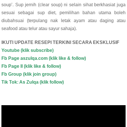
o
p
soup’. Sup jernih (clear soup) ni selain sihat berkhasiat juga
k
p
sesuai sebagai sup diet, pemilihan bahan utama boleh
diubahsuai (terpulang nak letak ayam atau daging atau
seafood atau telur atau sayur sahaja).
IKUTI UPDATE RESEPI TERKINI SECARA EKSKLUSIF
Youtube
(klik subscribe)
Fb Page aszulqa.com (klik like & follow)
Fb Page II (klik like & follow)
Fb Group (klik join group)
Tik Tok: As Zulqa (klik follow)