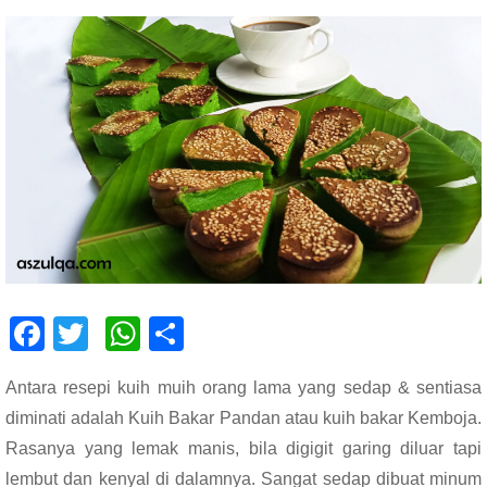
F
T
W
S
ac
wi
h
h
Antara resepi kuih muih orang lama yang sedap & sentiasa
e
tt
at
ar
diminati adalah Kuih Bakar Pandan atau kuih bakar Kemboja.
b
er
s
e
Rasanya yang lemak manis, bila digigit garing diluar tapi
o
A
lembut dan kenyal di dalamnya. Sangat sedap dibuat minum