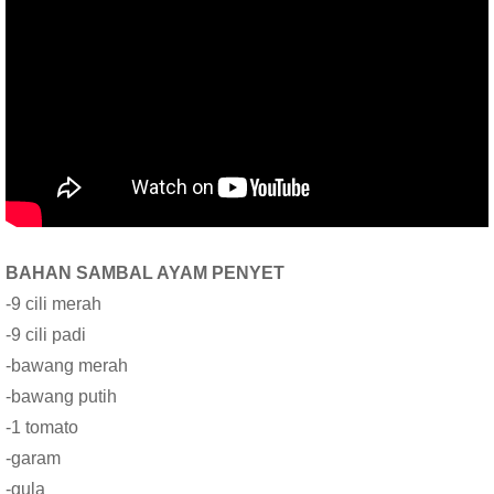
BAHAN SAMBAL AYAM PENYET
-9 cili merah
-9 cili padi
-bawang merah
-bawang putih
-1 tomato
-garam
-gula