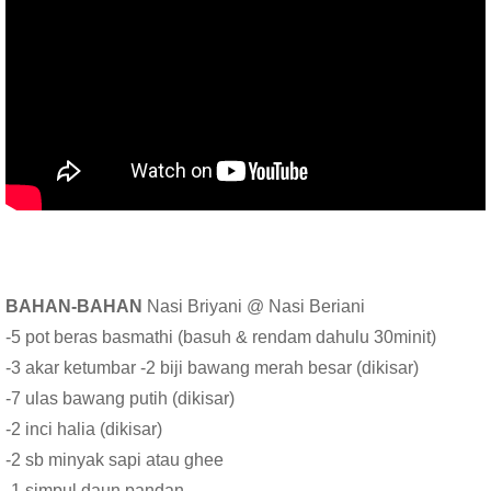
BAHAN-BAHAN
Nasi Briyani @ Nasi Beriani
-5 pot beras basmathi (basuh & rendam dahulu 30minit)
-3 akar ketumbar -2 biji bawang merah besar (dikisar)
-7 ulas bawang putih (dikisar)
-2 inci halia (dikisar)
-2 sb minyak sapi atau ghee
-1 simpul daun pandan