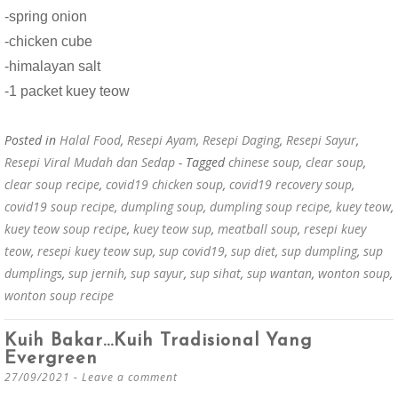
-spring onion
-chicken cube
-himalayan salt
-1 packet kuey teow
Posted in
Halal Food
,
Resepi Ayam
,
Resepi Daging
,
Resepi Sayur
,
Resepi Viral Mudah dan Sedap
- Tagged
chinese soup
,
clear soup
,
clear soup recipe
,
covid19 chicken soup
,
covid19 recovery soup
,
covid19 soup recipe
,
dumpling soup
,
dumpling soup recipe
,
kuey teow
,
kuey teow soup recipe
,
kuey teow sup
,
meatball soup
,
resepi kuey
teow
,
resepi kuey teow sup
,
sup covid19
,
sup diet
,
sup dumpling
,
sup
dumplings
,
sup jernih
,
sup sayur
,
sup sihat
,
sup wantan
,
wonton soup
,
wonton soup recipe
Kuih Bakar…Kuih Tradisional Yang
Evergreen
27/09/2021
Leave a comment