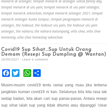
menarik di selangor
,
tempat menarik di selangor untuk family day
,
tempat menarik di ulu yam
,
tempat menarik di ulu yam selangor
,
tempat menarik sekinchan
,
tempat menarik selangor 2021
,
tempat
menarik selangor kuala lumpur
,
tempat penginapan menarik di
selangor
,
the hideout
,
the hideout ulu yam
,
the hideout ulu yam
selangor
,
the nahara
,
the nahara kalumpang
,
villa chee
,
villa chee
homestay
,
villa chee homestay sekinchan
Covid19 Sup Sihat…Sup Untuk Orang
Demam (Resepi Sup Dumpling @ Wantan)
28/09/2021
Leave a comment
F
T
W
S
ac
wi
h
h
Musim-musim covid19 tentu ramai yang risau jika terkena
e
tt
at
ar
jangkitan kuman covid19 ni kan. Selalunya bila kita rasa tak
b
er
s
e
sedap badan, kita akan cari sup panas-panas. Antara resepi
o
A
sup sihat ialah sup yang tidak ditumis atau dipanggil ‘clear