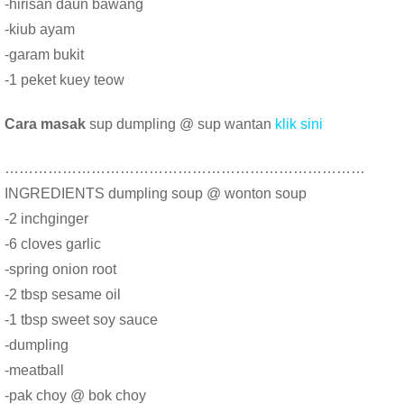
-hirisan daun bawang
-kiub ayam
-garam bukit
-1 peket kuey teow
Cara masak
sup dumpling @ sup wantan
klik sini
…………………………………………………………………
INGREDIENTS dumpling soup @ wonton soup
-2 inchginger
-6 cloves garlic
-spring onion root
-2 tbsp sesame oil
-1 tbsp sweet soy sauce
-dumpling
-meatball
-pak choy @ bok choy