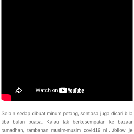
Selain sedap dibuat minum petang, sentiasa juga dicari bila
tiba bulan puasa. Kalau tak berkesempatan ke bazaar
ramadhan, tambahan musim-musim covid19 ni….follow je