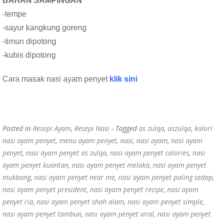
BAHAN SAMPINGAN
-tempe
-sayur kangkung goreng
-timun dipotong
-kubis dipotong
Cara masak nasi ayam penyet
klik sini
Posted in
Resepi Ayam
,
Resepi Nasi
- Tagged
as zulqa
,
aszulqa
,
kalori
nasi ayam penyet
,
menu ayam penyet
,
nasi
,
nasi ayam
,
nasi ayam
penyet
,
nasi ayam penyet as zulqa
,
nasi ayam penyet calories
,
nasi
ayam penyet kuantan
,
nasi ayam penyet melaka
,
nasi ayam penyet
mukbang
,
nasi ayam penyet near me
,
nasi ayam penyet paling sedap
,
nasi ayam penyet president
,
nasi ayam penyet recipe
,
nasi ayam
penyet ria
,
nasi ayam penyet shah alam
,
nasi ayam penyet simple
,
nasi ayam penyet tambun
,
nasi ayam penyet viral
,
nasi ayam penyet