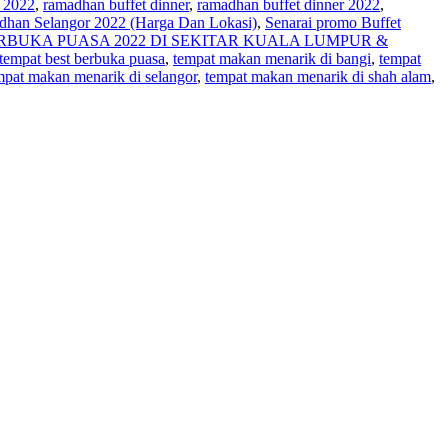
 2022
,
ramadhan buffet dinner
,
ramadhan buffet dinner 2022
,
dhan Selangor 2022 (Harga Dan Lokasi)
,
Senarai promo Buffet
RBUKA PUASA 2022 DI SEKITAR KUALA LUMPUR &
tempat best berbuka puasa
,
tempat makan menarik di bangi
,
tempat
mpat makan menarik di selangor
,
tempat makan menarik di shah alam
,