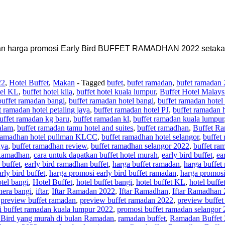
kan harga promosi Early Bird BUFFET RAMADHAN 2022 setakat h
22
,
Hotel Buffet
,
Makan
- Tagged
bufet
,
bufet ramadan
,
bufet ramadan
tel KL
,
buffet hotel klia
,
buffet hotel kuala lumpur
,
Buffet Hotel Malays
buffet ramadan bangi
,
buffet ramadan hotel bangi
,
buffet ramadan hotel
t ramadan hotel petaling jaya
,
buffet ramadan hotel PJ
,
buffet ramadan 
uffet ramadan kg baru
,
buffet ramadan kl
,
buffet ramadan kuala lumpur
alam
,
buffet ramadan tamu hotel and suites
,
buffet ramadhan
,
Buffet R
 ramadhan hotel pullman KLCC
,
buffet ramadhan hotel selangor
,
buffet
aya
,
buffet ramadhan review
,
buffet ramadhan selangor 2022
,
buffet ra
 Ramadhan
,
cara untuk dapatkan buffet hotel murah
,
early bird buffet
,
ea
 buffet
,
early bird ramadhan buffet
,
harga buffet ramadan
,
harga buffet
rly bird buffet
,
harga promosi early bird buffet ramadan
,
harga promosi
tel bangi
,
Hotel Buffet
,
hotel buffet bangi
,
hotel buffet KL
,
hotel buffet
enera bangi
,
iftar
,
Iftar Ramadan 2022
,
Iftar Ramadhan
,
Iftar Ramadhan
,
preview buffet ramadan
,
preview buffet ramadan 2022
,
preview buffe
 buffet ramadan kuala lumpur 2022
,
promosi buffet ramadan selangor
 Bird yang murah di bulan Ramadan
,
ramadan buffet
,
Ramadan Buffet