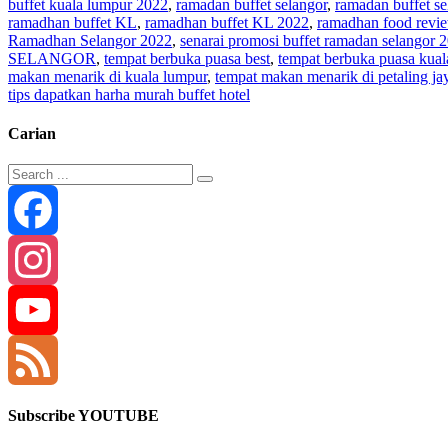
buffet kuala lumpur 2022
,
ramadan buffet selangor
,
ramadan buffet s
ramadhan buffet KL
,
ramadhan buffet KL 2022
,
ramadhan food revi
Ramadhan Selangor 2022
,
senarai promosi buffet ramadan selangor 
SELANGOR
,
tempat berbuka puasa best
,
tempat berbuka puasa kual
makan menarik di kuala lumpur
,
tempat makan menarik di petaling ja
tips dapatkan harha murah buffet hotel
Carian
Facebook
Instagram
YouTube
Channel
Feed
Subscribe YOUTUBE