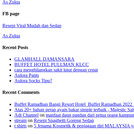
As Zulqa
FB page
Resepi Viral Mudah dan Sedap
As Zulqa
Recent Posts
GLAMHALL DAMANSARA
BUFFET HOTEL PULLMAN KLCC
cara menghilangkan sakit lutut dengan cepat
Aulora Pants
Aulora Socks Tipu?
Recent Comments
Buffet Ramadhan Bangi Resort Hotel_Buffet Ramadhan 202
Atas 20+ bahan perap ayam bakar simple terbaik - Majestic Sal
Adi Channel
on
manfaat daun pandan dari petua orang kampu
stream
on
Resepi Spaghetti Goreng Sedap
t shirts
on
5 Jenama Kosmetik & penjagaan diri MALAYSIA yang