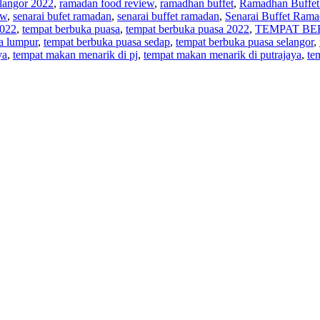
elangor 2022
,
ramadan food review
,
ramadhan buffet
,
Ramadhan Buffet
ew
,
senarai bufet ramadan
,
senarai buffet ramadan
,
Senarai Buffet Rama
2022
,
tempat berbuka puasa
,
tempat berbuka puasa 2022
,
TEMPAT BE
a lumpur
,
tempat berbuka puasa sedap
,
tempat berbuka puasa selangor
,
ya
,
tempat makan menarik di pj
,
tempat makan menarik di putrajaya
,
te