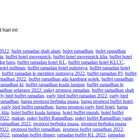
ari ini:
 2022
,
bufet ramadan shah alam
,
bufet ramadhan
,
bufet ramadhan
ia
,
buffet hotel movenpick
,
buffet hotel movenpick klia
,
buffet hotel
 kg baru
,
buffet ramadan hotel KL
,
buffet ramadan hotel KLCC
,
hotel pullman
,
buffet ramadan hotel putrajaya
,
buffet ramadan hotel
,
buffet ramadan le meridien putrajaya 2022
,
buffet ramadan PJ
,
buffet
amadhan 2022
,
buffet ramadhan ada kambing golek
,
buffet ramadhan
 ramadhan kl
,
buffet ramadhan kuala lumpur
,
buffet ramadhan le
madhan selangor 2022: pakej promosi ramadan
,
buffet ramadhan shah
rly bird buffet ramadan
,
early bird buffet ramadan 2022
,
early bird
 ramadhan
,
harga promosi berbuka puasa
,
harga promosi buffet hotel
,
 early bird buffet ramadhan
,
harga promosi early bird hotel
,
harga
 klia
,
hotel buffet kuala lumpur
,
hotel buffet murah
,
hotel buffet
 2022
,
makan
,
pakej buffet Ramadhan
,
pakej buffet Ramadhan yang
t ramadhan 2022
,
promosi berbuka puasa
,
promosi berbuka puasa
 2022
,
promosi buffet ramadhan
,
promosi buffet ramadhan 2022
,
 2022
,
ramadan buffet dinner
,
ramadan buffet KL 2022
,
ramadan