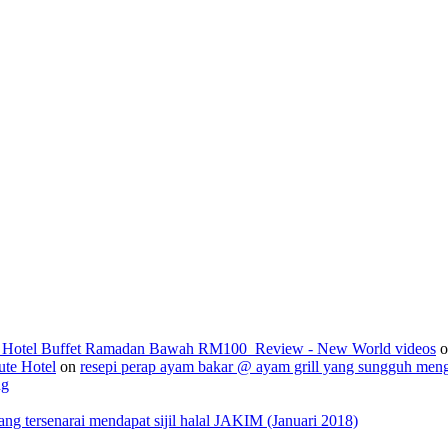
2_Hotel Buffet Ramadan Bawah RM100_Review - New World videos
o
ute Hotel
on
resepi perap ayam bakar @ ayam grill yang sungguh men
ng
 tersenarai mendapat sijil halal JAKIM (Januari 2018)