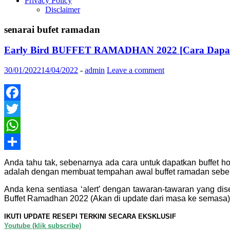
Privacy Policy
Disclaimer
senarai bufet ramadan
Early Bird BUFFET RAMADHAN 2022 [Cara Dapatk
30/01/2022
14/04/2022
-
admin
Leave a comment
Facebook
Twitter
WhatsApp
Share
Anda tahu tak, sebenarnya ada cara untuk dapatkan buffet h
adalah dengan membuat tempahan awal buffet ramadan sebel
Anda kena sentiasa ‘alert’ dengan tawaran-tawaran yang di
Buffet Ramadhan 2022 (Akan di update dari masa ke semasa)
IKUTI UPDATE RESEPI TERKINI SECARA EKSKLUSIF
Youtube (klik subscribe)