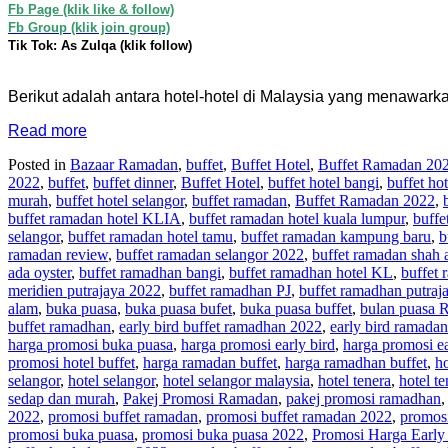
Fb Page (klik like & follow)
Fb Group (klik join group)
Tik Tok: As Zulqa (klik follow)
Berikut adalah antara hotel-hotel di Malaysia yang menawar
Read more
Posted in
Bazaar Ramadan
,
buffet
,
Buffet Hotel
,
Buffet Ramadan 20
2022
,
buffet
,
buffet dinner
,
Buffet Hotel
,
buffet hotel bangi
,
buffet ho
murah
,
buffet hotel selangor
,
buffet ramadan
,
Buffet Ramadan 2022
,
buffet ramadan hotel KLIA
,
buffet ramadan hotel kuala lumpur
,
buffe
selangor
,
buffet ramadan hotel tamu
,
buffet ramadan kampung baru
,
b
ramadan review
,
buffet ramadan selangor 2022
,
buffet ramadan shah 
ada oyster
,
buffet ramadhan bangi
,
buffet ramadhan hotel KL
,
buffet
meridien putrajaya 2022
,
buffet ramadhan PJ
,
buffet ramadhan putraj
alam
,
buka puasa
,
buka puasa bufet
,
buka puasa buffet
,
bulan puasa
buffet ramadhan
,
early bird buffet ramadhan 2022
,
early bird ramadan
harga promosi buka puasa
,
harga promosi early bird
,
harga promosi ea
promosi hotel buffet
,
harga ramadan buffet
,
harga ramadhan buffet
,
ho
selangor
,
hotel selangor
,
hotel selangor malaysia
,
hotel tenera
,
hotel t
sedap dan murah
,
Pakej Promosi Ramadan
,
pakej promosi ramadhan
2022
,
promosi buffet ramadan
,
promosi buffet ramadan 2022
,
promosi
promosi buka puasa
,
promosi buka puasa 2022
,
Promosi Harga Early