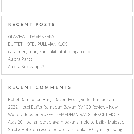
k
a
C
m
h
RECENT POSTS
a
GLAMHALL DAMANSARA
BUFFET HOTEL PULLMAN KLCC
n
cara menghilangkan sakit lutut dengan cepat
Aulora Pants
n
Aulora Socks Tipu?
e
RECENT COMMENTS
l
Buffet Ramadhan Bangi Resort Hotel_Buffet Ramadhan
2022_Hotel Buffet Ramadan Bawah RM100_Review - New
World videos
on
BUFFET RAMADHAN BANGI RESORT HOTEL
Atas 20+ bahan perap ayam bakar simple terbaik - Majestic
Salute Hotel
on
resepi perap ayam bakar @ ayam grill yang