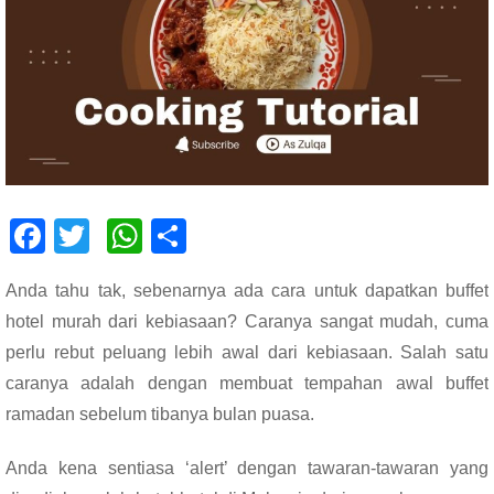
F
T
W
S
ac
wi
h
h
Anda tahu tak, sebenarnya ada cara untuk dapatkan buffet
e
tt
at
ar
hotel murah dari kebiasaan? Caranya sangat mudah, cuma
b
er
s
e
perlu rebut peluang lebih awal dari kebiasaan. Salah satu
o
A
caranya adalah dengan membuat tempahan awal buffet
o
p
ramadan sebelum tibanya bulan puasa.
k
p
Anda kena sentiasa ‘alert’ dengan tawaran-tawaran yang