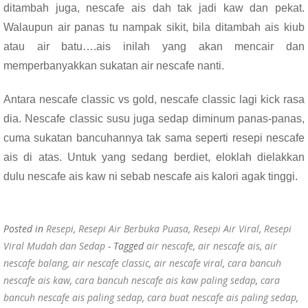
ditambah juga, nescafe ais dah tak jadi kaw dan pekat.
Walaupun air panas tu nampak sikit, bila ditambah ais kiub
atau air batu….ais inilah yang akan mencair dan
memperbanyakkan sukatan air nescafe nanti.
Antara nescafe classic vs gold, nescafe classic lagi kick rasa
dia. Nescafe classic susu juga sedap diminum panas-panas,
cuma sukatan bancuhannya tak sama seperti resepi nescafe
ais di atas. Untuk yang sedang berdiet, eloklah dielakkan
dulu nescafe ais kaw ni sebab nescafe ais kalori agak tinggi.
Posted in
Resepi
,
Resepi Air Berbuka Puasa
,
Resepi Air Viral
,
Resepi
Viral Mudah dan Sedap
- Tagged
air nescafe
,
air nescafe ais
,
air
nescafe balang
,
air nescafe classic
,
air nescafe viral
,
cara bancuh
nescafe ais kaw
,
cara bancuh nescafe ais kaw paling sedap
,
cara
bancuh nescafe ais paling sedap
,
cara buat nescafe ais paling sedap
,