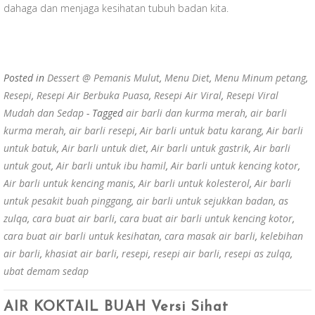
dahaga dan menjaga kesihatan tubuh badan kita.
Posted in
Dessert @ Pemanis Mulut
,
Menu Diet
,
Menu Minum petang
,
Resepi
,
Resepi Air Berbuka Puasa
,
Resepi Air Viral
,
Resepi Viral
Mudah dan Sedap
- Tagged
air barli dan kurma merah
,
air barli
kurma merah
,
air barli resepi
,
Air barli untuk batu karang
,
Air barli
untuk batuk
,
Air barli untuk diet
,
Air barli untuk gastrik
,
Air barli
untuk gout
,
Air barli untuk ibu hamil
,
Air barli untuk kencing kotor
,
Air barli untuk kencing manis
,
Air barli untuk kolesterol
,
Air barli
untuk pesakit buah pinggang
,
air barli untuk sejukkan badan
,
as
zulqa
,
cara buat air barli
,
cara buat air barli untuk kencing kotor
,
cara buat air barli untuk kesihatan
,
cara masak air barli
,
kelebihan
air barli
,
khasiat air barli
,
resepi
,
resepi air barli
,
resepi as zulqa
,
ubat demam sedap
AIR KOKTAIL BUAH Versi Sihat