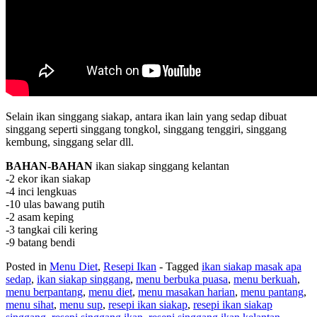
Selain ikan singgang siakap, antara ikan lain yang sedap dibuat
singgang seperti singgang tongkol, singgang tenggiri, singgang
kembung, singgang selar dll.
BAHAN-BAHAN
ikan siakap singgang kelantan
-2 ekor ikan siakap
-4 inci lengkuas
-10 ulas bawang putih
-2 asam keping
-3 tangkai cili kering
-9 batang bendi
Posted in
Menu Diet
,
Resepi Ikan
- Tagged
ikan siakap masak apa
sedap
,
ikan siakap singgang
,
menu berbuka puasa
,
menu berkuah
,
menu berpantang
,
menu diet
,
menu masakan harian
,
menu pantang
,
menu sihat
,
menu sup
,
resepi ikan siakap
,
resepi ikan siakap