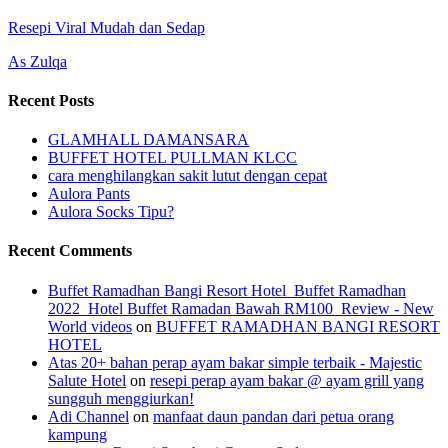
Resepi Viral Mudah dan Sedap
As Zulqa
Recent Posts
GLAMHALL DAMANSARA
BUFFET HOTEL PULLMAN KLCC
cara menghilangkan sakit lutut dengan cepat
Aulora Pants
Aulora Socks Tipu?
Recent Comments
Buffet Ramadhan Bangi Resort Hotel_Buffet Ramadhan
2022_Hotel Buffet Ramadan Bawah RM100_Review - New
World videos
on
BUFFET RAMADHAN BANGI RESORT
HOTEL
Atas 20+ bahan perap ayam bakar simple terbaik - Majestic
Salute Hotel
on
resepi perap ayam bakar @ ayam grill yang
sungguh menggiurkan!
Adi Channel
on
manfaat daun pandan dari petua orang
kampung