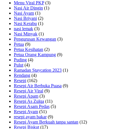
Menu Viral PKP
(3)
Nasi Air Dingin
(1)
Nasi Ayam
(1)
Nasi Briyani
(2)
Nasi Kerabu
(1)
nasi lemak
(3)
Nasi Minyak
(1)
Pengurusan Kewangan
(3)
Petua
(9)
Petua Kesihatan
(2)
Petua Orang Kampung
(9)
Puding
(4)
Pulut
(4)
Ramadan Staycation 2023
(1)
Rendang
(4)
Resepi
(162)
Resepi Air Berbuka Puasa
(9)
Resepi Air Viral
(9)
Resepi Apam
(3)
Resepi As Zulqa
(11)
Resepi Asam Pedas
(5)
Resepi Ayam
(51)
resepi ayam bakar
(9)
Resepi Ayam Berkuah tanpa santan
(12)
Resepi Biskut
(17)