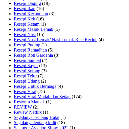
Resepi Daging
(18)
Resepi Ikan
(16)
Resepi Kecantikan
(3)
Resepi Kek
(16)
Resepi Ketam
(1)
Resepi Masak Lemak
(5)
Resepi Nasi
(15)
Resepi Nasi Lemak/ Nasi Lemak Rice Recipe
(4)
Resepi Puding
(1)
Resepi Ramadhan
(5)
Resepi Roti Gardenia
(8)
Resepi Sambal
(4)
Resepi Sayur
(13)
Resepi Sotong
(3)
Resepi Telur
(7)
Resepi Udang
(2)
Resepi Untuk Berniaga
(4)
Resepi Viral
(75)
Resepi Viral Mudah dan Sedap
(174)
Restoran Mamak
(1)
REVIEW
(2)
Review Netflix
(1)
Segalanya Tentang Halal
(1)
Segalanya tentang kulit
(18)
Selangor Aviation Show 2022
(1)