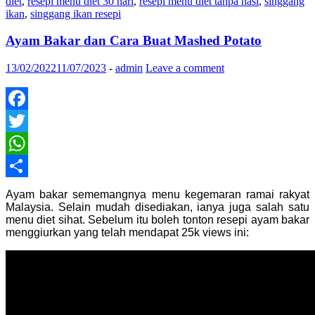
diet
,
resepi menu diet 30 hari
,
resepi menu diet tanpa nasi
,
singgang
ikan
,
singgang ikan resepi
Ayam Bakar dan Cara Buat Mashed Potato
13/02/2022
11/07/2023
-
admin
Leave a comment
Facebook
Twitter
WhatsApp
Share
Ayam bakar sememangnya menu kegemaran ramai rakyat
Malaysia. Selain mudah disediakan, ianya juga salah satu
menu diet sihat. Sebelum itu boleh tonton resepi ayam bakar
menggiurkan yang telah mendapat 25k views ini: