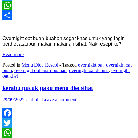
Twitter
WhatsApp
Share
Overnight oat buah-buahan segar khas untuk yang ingin
berdiet ataupun makan makanan sihat. Nak resepi ke?
Read more
Posted in
Menu Diet
,
Resepi
- Tagged
overnight oat
,
overnight oat
buah
,
overnight oat buah-buahan
,
overnight oat delima
,
overnight
oat kiwi
kerabu pucuk paku menu diet sihat
29/09/2022
-
admin
Leave a comment
Facebook
Twitter