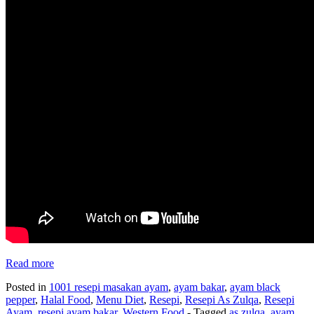
Read more
Posted in
1001 resepi masakan ayam
,
ayam bakar
,
ayam black
pepper
,
Halal Food
,
Menu Diet
,
Resepi
,
Resepi As Zulqa
,
Resepi
Ayam
,
resepi ayam bakar
,
Western Food
- Tagged
as zulqa
,
ayam