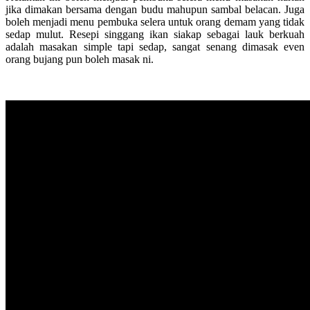
jika dimakan bersama dengan budu mahupun sambal belacan. Juga
boleh menjadi menu pembuka selera untuk orang demam yang tidak
sedap mulut. Resepi singgang ikan siakap sebagai lauk berkuah
adalah masakan simple tapi sedap, sangat senang dimasak even
orang bujang pun boleh masak ni.