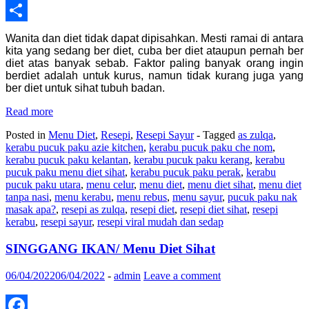
WhatsApp
Share
Wanita dan diet tidak dapat dipisahkan. Mesti ramai di antara
kita yang sedang ber diet, cuba ber diet ataupun pernah ber
diet atas banyak sebab. Faktor paling banyak orang ingin
berdiet adalah untuk kurus, namun tidak kurang juga yang
ber diet untuk sihat tubuh badan.
Read more
Posted in
Menu Diet
,
Resepi
,
Resepi Sayur
- Tagged
as zulqa
,
kerabu pucuk paku azie kitchen
,
kerabu pucuk paku che nom
,
kerabu pucuk paku kelantan
,
kerabu pucuk paku kerang
,
kerabu
pucuk paku menu diet sihat
,
kerabu pucuk paku perak
,
kerabu
pucuk paku utara
,
menu celur
,
menu diet
,
menu diet sihat
,
menu diet
tanpa nasi
,
menu kerabu
,
menu rebus
,
menu sayur
,
pucuk paku nak
masak apa?
,
resepi as zulqa
,
resepi diet
,
resepi diet sihat
,
resepi
kerabu
,
resepi sayur
,
resepi viral mudah dan sedap
SINGGANG IKAN/ Menu Diet Sihat
06/04/2022
06/04/2022
-
admin
Leave a comment