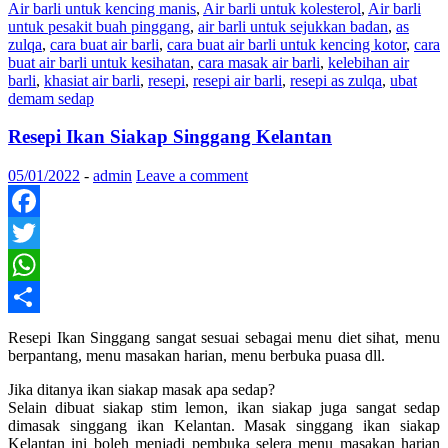
Air barli untuk kencing manis
,
Air barli untuk kolesterol
,
Air barli
untuk pesakit buah pinggang
,
air barli untuk sejukkan badan
,
as
zulqa
,
cara buat air barli
,
cara buat air barli untuk kencing kotor
,
cara
buat air barli untuk kesihatan
,
cara masak air barli
,
kelebihan air
barli
,
khasiat air barli
,
resepi
,
resepi air barli
,
resepi as zulqa
,
ubat
demam sedap
Resepi Ikan Siakap Singgang Kelantan
05/01/2022
-
admin
Leave a comment
Facebook
Twitter
WhatsApp
Share
Resepi Ikan Singgang sangat sesuai sebagai menu diet sihat, menu
berpantang, menu masakan harian, menu berbuka puasa dll.
Jika ditanya ikan siakap masak apa sedap?
Selain dibuat siakap stim lemon, ikan siakap juga sangat sedap
dimasak singgang ikan Kelantan. Masak singgang ikan siakap
Kelantan ini boleh menjadi pembuka selera menu masakan harian