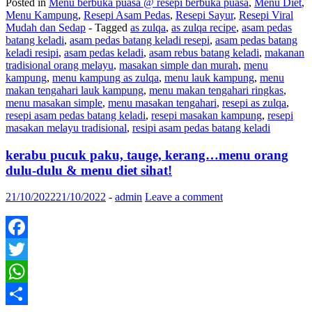
Posted in
Menu berbuka puasa @ resepi berbuka puasa
,
Menu Diet
,
Menu Kampung
,
Resepi Asam Pedas
,
Resepi Sayur
,
Resepi Viral
Mudah dan Sedap
- Tagged
as zulqa
,
as zulqa recipe
,
asam pedas
batang keladi
,
asam pedas batang keladi resepi
,
asam pedas batang
keladi resipi
,
asam pedas keladi
,
asam rebus batang keladi
,
makanan
tradisional orang melayu
,
masakan simple dan murah
,
menu
kampung
,
menu kampung as zulqa
,
menu lauk kampung
,
menu
makan tengahari lauk kampung
,
menu makan tengahari ringkas
,
menu masakan simple
,
menu masakan tengahari
,
resepi as zulqa
,
resepi asam pedas batang keladi
,
resepi masakan kampung
,
resepi
masakan melayu tradisional
,
resipi asam pedas batang keladi
kerabu pucuk paku, tauge, kerang…menu orang
dulu-dulu & menu diet sihat!
21/10/2022
21/10/2022
-
admin
Leave a comment
Facebook
Twitter
WhatsApp