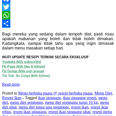
Facebook
Twitter
WhatsApp
Share
Bagi mereka yang sedang dalam tempoh diet, pasti risau
apakah makanan yang boleh dan tidak boleh dimakan.
Kadangkala, sampai tidak tahu apa yang ingin dimasak
dalam menu masakan setiap hari.
IKUTI UPDATE RESEPI TERKINI SECARA EKSKLUSIF
Youtube (klik subscribe)
Fb Page (klik like & follow)
Fb Group (klik join group)
Tik Tok: As Zulqa (klik follow)
Read more
Posted in
Menu berbuka puasa @ resepi berbuka puasa
,
Menu Diet
,
Resepi Ikan
- Tagged
ikan singgang
,
ikan singgang resepi
,
menu
diet
,
menu diet seminggu
,
menu diet seminggu turun 10 kg
,
menu
diet sihat
,
menu diet tanpa nasi seminggu
,
resepi ikan
,
resepi ikan
rebus
,
resepi ikan singgang
,
resepi ikan singgang sihat
,
resepi menu