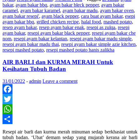
bakar
,
ayam bakar bbq
,
ayam bakar bleck pepper
,
ayam bakar
caramel
,
ayam bakar karamel
,
ayam bakar madu
,
ayam bakar oven
,
ayam bakar resepi'
,
ayam black pepper
,
cara buat ayam bakar
,
esepi
ayam bakar bbq
,
grilled chicken recipe
,
halal food
,
mashed potato
,
resep ayam bakar
,
resep ayam bakar enak
,
resepi as zulqa
,
resepi
ayam bakar
,
resepi ayam bakar black pepper
,
resepi ayam bakar che
nom
,
resepi ayam bakar kelantan
,
resepi ayam bakar madu simple
,
resepi ayam bakar madu thai
,
resepi ayam bakar simple azie kitchen
,
resepi mashed potato
,
resepi mashed potato hanis zalikha
AIR BARLI dan KURMA MERAH Untuk
Kesihatan Tubuh Badan
31/01/2022
-
admin
Leave a comment
Facebook
Twitter
WhatsApp
Share
Resepi air barli dan kurma merah minuman sedap berkhasiat untuk
tubuh badan. ‘Ubat’ demam sedap yang mujarab kerana air barli