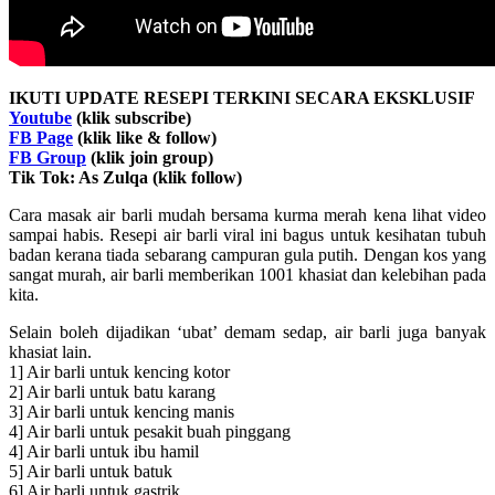
IKUTI UPDATE RESEPI TERKINI SECARA EKSKLUSIF
Youtube
(klik subscribe)
FB Page
(klik like & follow)
FB Group
(klik join group)
Tik Tok: As Zulqa (klik follow)
Cara masak air barli mudah bersama kurma merah kena lihat video
sampai habis. Resepi air barli viral ini bagus untuk kesihatan tubuh
badan kerana tiada sebarang campuran gula putih. Dengan kos yang
sangat murah, air barli memberikan 1001 khasiat dan kelebihan pada
kita.
Selain boleh dijadikan ‘ubat’ demam sedap, air barli juga banyak
khasiat lain.
1] Air barli untuk kencing kotor
2] Air barli untuk batu karang
3] Air barli untuk kencing manis
4] Air barli untuk pesakit buah pinggang
4] Air barli untuk ibu hamil
5] Air barli untuk batuk
6] Air barli untuk gastrik