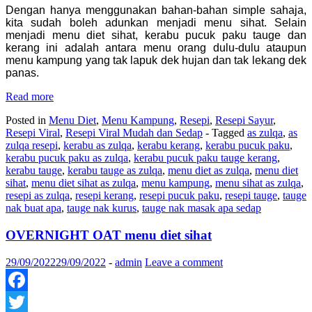
Share
Dengan hanya menggunakan bahan-bahan simple sahaja,
kita sudah boleh adunkan menjadi menu sihat. Selain
menjadi menu diet sihat, kerabu pucuk paku tauge dan
kerang ini adalah antara menu orang dulu-dulu ataupun
menu kampung yang tak lapuk dek hujan dan tak lekang dek
panas.
Read more
Posted in
Menu Diet
,
Menu Kampung
,
Resepi
,
Resepi Sayur
,
Resepi Viral
,
Resepi Viral Mudah dan Sedap
- Tagged
as zulqa
,
as
zulqa resepi
,
kerabu as zulqa
,
kerabu kerang
,
kerabu pucuk paku
,
kerabu pucuk paku as zulqa
,
kerabu pucuk paku tauge kerang
,
kerabu tauge
,
kerabu tauge as zulqa
,
menu diet as zulqa
,
menu diet
sihat
,
menu diet sihat as zulqa
,
menu kampung
,
menu sihat as zulqa
,
resepi as zulqa
,
resepi kerang
,
resepi pucuk paku
,
resepi tauge
,
tauge
nak buat apa
,
tauge nak kurus
,
tauge nak masak apa sedap
OVERNIGHT OAT menu diet sihat
29/09/2022
29/09/2022
-
admin
Leave a comment
Facebook