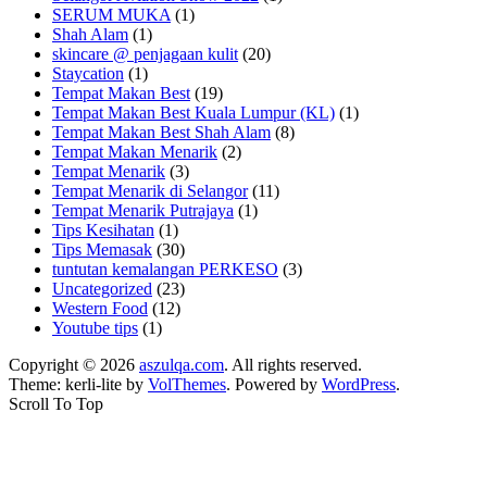
SERUM MUKA
(1)
Shah Alam
(1)
skincare @ penjagaan kulit
(20)
Staycation
(1)
Tempat Makan Best
(19)
Tempat Makan Best Kuala Lumpur (KL)
(1)
Tempat Makan Best Shah Alam
(8)
Tempat Makan Menarik
(2)
Tempat Menarik
(3)
Tempat Menarik di Selangor
(11)
Tempat Menarik Putrajaya
(1)
Tips Kesihatan
(1)
Tips Memasak
(30)
tuntutan kemalangan PERKESO
(3)
Uncategorized
(23)
Western Food
(12)
Youtube tips
(1)
Copyright © 2026
aszulqa.com
. All rights reserved.
Theme: kerli-lite by
VolThemes
. Powered by
WordPress
.
Scroll To Top