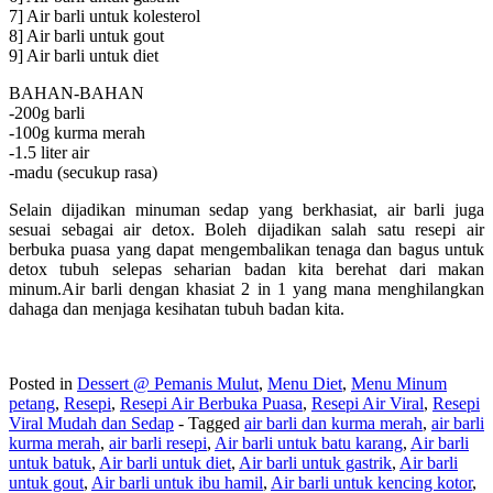
7] Air barli untuk kolesterol
8] Air barli untuk gout
9] Air barli untuk diet
BAHAN-BAHAN
-200g barli
-100g kurma merah
-1.5 liter air
-madu (secukup rasa)
Selain dijadikan minuman sedap yang berkhasiat, air barli juga
sesuai sebagai air detox. Boleh dijadikan salah satu resepi air
berbuka puasa yang dapat mengembalikan tenaga dan bagus untuk
detox tubuh selepas seharian badan kita berehat dari makan
minum.Air barli dengan khasiat 2 in 1 yang mana menghilangkan
dahaga dan menjaga kesihatan tubuh badan kita.
Posted in
Dessert @ Pemanis Mulut
,
Menu Diet
,
Menu Minum
petang
,
Resepi
,
Resepi Air Berbuka Puasa
,
Resepi Air Viral
,
Resepi
Viral Mudah dan Sedap
- Tagged
air barli dan kurma merah
,
air barli
kurma merah
,
air barli resepi
,
Air barli untuk batu karang
,
Air barli
untuk batuk
,
Air barli untuk diet
,
Air barli untuk gastrik
,
Air barli
untuk gout
,
Air barli untuk ibu hamil
,
Air barli untuk kencing kotor
,