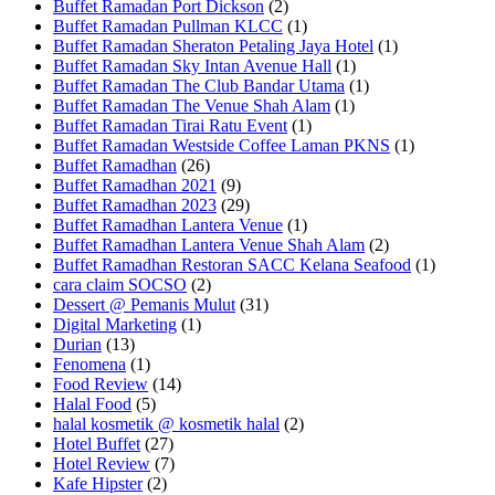
Buffet Ramadan Port Dickson
(2)
Buffet Ramadan Pullman KLCC
(1)
Buffet Ramadan Sheraton Petaling Jaya Hotel
(1)
Buffet Ramadan Sky Intan Avenue Hall
(1)
Buffet Ramadan The Club Bandar Utama
(1)
Buffet Ramadan The Venue Shah Alam
(1)
Buffet Ramadan Tirai Ratu Event
(1)
Buffet Ramadan Westside Coffee Laman PKNS
(1)
Buffet Ramadhan
(26)
Buffet Ramadhan 2021
(9)
Buffet Ramadhan 2023
(29)
Buffet Ramadhan Lantera Venue
(1)
Buffet Ramadhan Lantera Venue Shah Alam
(2)
Buffet Ramadhan Restoran SACC Kelana Seafood
(1)
cara claim SOCSO
(2)
Dessert @ Pemanis Mulut
(31)
Digital Marketing
(1)
Durian
(13)
Fenomena
(1)
Food Review
(14)
Halal Food
(5)
halal kosmetik @ kosmetik halal
(2)
Hotel Buffet
(27)
Hotel Review
(7)
Kafe Hipster
(2)