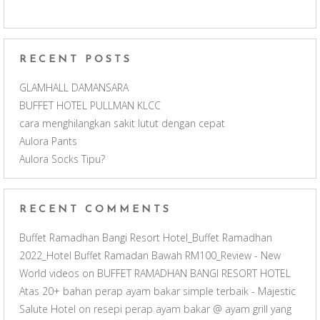
k
a
C
m
h
RECENT POSTS
a
GLAMHALL DAMANSARA
BUFFET HOTEL PULLMAN KLCC
n
cara menghilangkan sakit lutut dengan cepat
Aulora Pants
n
Aulora Socks Tipu?
e
RECENT COMMENTS
l
Buffet Ramadhan Bangi Resort Hotel_Buffet Ramadhan
2022_Hotel Buffet Ramadan Bawah RM100_Review - New
World videos
on
BUFFET RAMADHAN BANGI RESORT HOTEL
Atas 20+ bahan perap ayam bakar simple terbaik - Majestic
Salute Hotel
on
resepi perap ayam bakar @ ayam grill yang