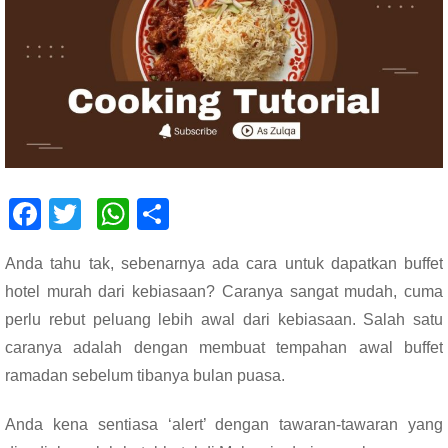
F
T
W
S
ac
wi
h
h
Anda tahu tak, sebenarnya ada cara untuk dapatkan buffet
e
tt
at
ar
hotel murah dari kebiasaan? Caranya sangat mudah, cuma
b
er
s
e
perlu rebut peluang lebih awal dari kebiasaan. Salah satu
o
A
caranya adalah dengan membuat tempahan awal buffet
o
p
ramadan sebelum tibanya bulan puasa.
k
p
Anda kena sentiasa ‘alert’ dengan tawaran-tawaran yang