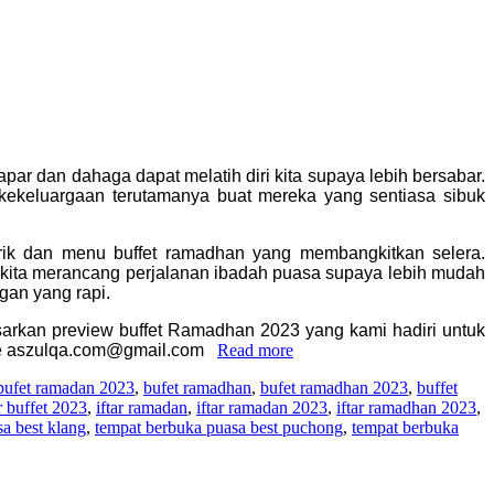
dan dahaga dapat melatih diri kita supaya lebih bersabar.
kekeluargaan terutamanya buat mereka yang sentiasa sibuk
rik dan menu buffet ramadhan yang membangkitkan selera.
kita merancang perjalanan ibadah puasa supaya lebih mudah
ngan yang rapi.
sarkan preview buffet Ramadhan 2023 yang kami hadiri untuk
il ke aszulqa.com@gmail.com
Read more
bufet ramadan 2023
,
bufet ramadhan
,
bufet ramadhan 2023
,
buffet
ar buffet 2023
,
iftar ramadan
,
iftar ramadan 2023
,
iftar ramadhan 2023
,
a best klang
,
tempat berbuka puasa best puchong
,
tempat berbuka