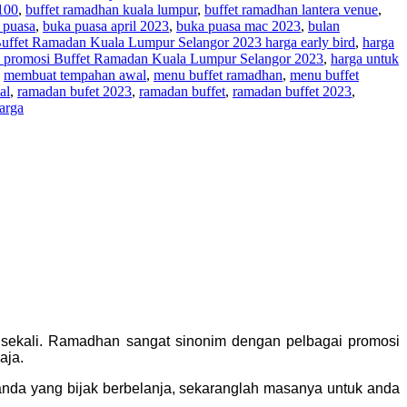
100
,
buffet ramadhan kuala lumpur
,
buffet ramadhan lantera venue
,
 puasa
,
buka puasa april 2023
,
buka puasa mac 2023
,
bulan
uffet Ramadan Kuala Lumpur Selangor 2023 harga early bird
,
harga
a promosi Buffet Ramadan Kuala Lumpur Selangor 2023
,
harga untuk
,
membuat tempahan awal
,
menu buffet ramadhan
,
menu buffet
al
,
ramadan bufet 2023
,
ramadan buffet
,
ramadan buffet 2023
,
arga
 sekali. Ramadhan sangat sinonim dengan pelbagai promosi
aja.
 anda yang bijak berbelanja, sekaranglah masanya untuk anda