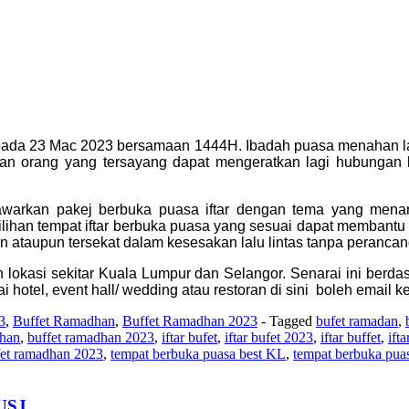
da 23 Mac 2023 bersamaan 1444H. Ibadah puasa menahan lapar 
an orang yang tersayang dapat mengeratkan lagi hubungan 
nawarkan pakej berbuka puasa iftar dengan tema yang mena
han tempat iftar berbuka puasa yang sesuai dapat membantu 
dan ataupun tersekat dalam kesesakan lalu lintas tanpa peranca
n lokasi sekitar Kuala Lumpur dan Selangor.
Senarai ini berda
ai hotel, event hall/ wedding atau restoran di sini boleh ema
3
,
Buffet Ramadhan
,
Buffet Ramadhan 2023
- Tagged
bufet ramadan
,
dhan
,
buffet ramadhan 2023
,
iftar bufet
,
iftar bufet 2023
,
iftar buffet
,
ift
fet ramadhan 2023
,
tempat berbuka puasa best KL
,
tempat berbuka puas
USJ