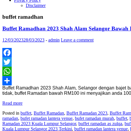
Privacy Policy
Disclaimer
buffet ramadhan
Buffet Ramadhan 2023 Shah Alam Selangor Bawah 
12/03/2023
28/03/2023
-
admin
Leave a comment
Facebook
Twitter
WhatsApp
Buffet Ramadhan 2023 Shah Alam, Selangor dengan bajet ba
Share
tidak, buffet Ramadan bawah RM100 ini menyajikan anda 10
Read more
Posted in
buffet
,
Buffet Ramadan
,
Buffet Ramadan 2023
,
Buffet Ra
ramadan
,
bufet ramadan lantera venue
,
bufet ramadan murah
,
buffet
,
Ramadan 2023 Kuala Lumpur Selangor
,
buffet ramadan as zulqa
,
buf
Kuala Lumpur Selangor 2023 Terkini
,
buffet ramadan lantera venue
,