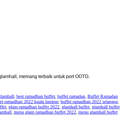
t glamhall, memang terbaik untuk port OOTD.
glamhall
,
best ramadhan buffet
,
buffet ramadan
,
Buffet Ramadan
fet ramadhan 2022 kuala lumpur
,
buffet ramadhan 2022 selangor
,
ffet
,
glam ramadhan buffet 2022
,
glamhall buffet
,
glamhall buffet
amhall
,
menu glam ramadhan buffet 2022
,
menu glamhall buffet