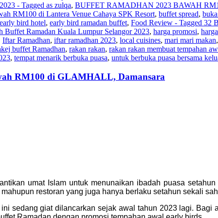
2023 - Tagged as zulqa
,
BUFFET RAMADHAN 2023 BAWAH RM
wah RM100 di Lantera Venue Cahaya SPK Resort
,
buffet spread
,
buka
early bird hotel
,
early bird ramadan buffet
,
Food Review - Tagged 32 B
h Buffet Ramadan Kuala Lumpur Selangor 2023
,
harga promosi
,
harg
,
Iftar Ramadhan
,
iftar ramadhan 2023
,
local cuisines
,
mari mari makan
akej buffet Ramadhan
,
rakan rakan
,
rakan rakan membuat tempahan aw
2023
,
tempat menarik berbuka puasa
,
untuk berbuka puasa bersama kelu
Bawah RM100 di GLAMHALL, Damansara
antikan umat Islam untuk menunaikan ibadah puasa setahun
l mahupun restoran yang juga hanya berlaku setahun sekali sah
ni sedang giat dilancarkan sejak awal tahun 2023 lagi. Bagi
ffet Ramadan dengan promosi tempahan awal early birds.