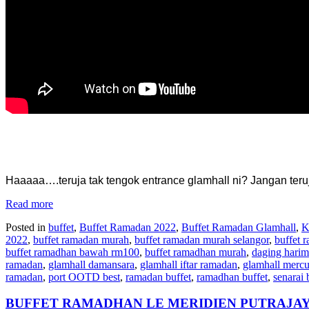
Haaaaa….teruja tak tengok entrance glamhall ni? Jangan teruja
Read more
Posted in
buffet
,
Buffet Ramadan 2022
,
Buffet Ramadan Glamhall
,
K
2022
,
buffet ramadan murah
,
buffet ramadan murah selangor
,
buffet 
buffet ramadhan bawah rm100
,
buffet ramadhan murah
,
daging hari
ramadan
,
glamhall damansara
,
glamhall iftar ramadan
,
glamhall merc
ramadan
,
port OOTD best
,
ramadan buffet
,
ramadhan buffet
,
senarai
BUFFET RAMADHAN LE MERIDIEN PUTRAJA