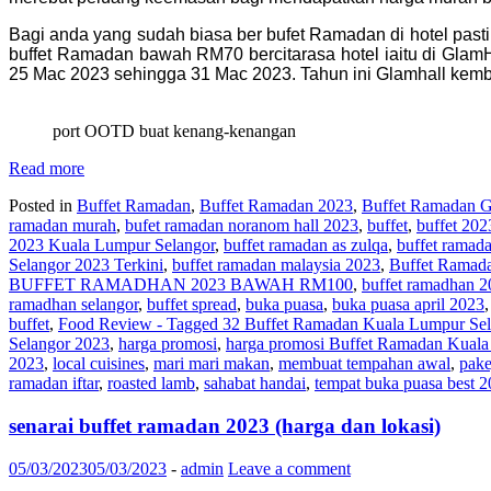
Bagi anda yang sudah biasa ber bufet Ramadan di hotel pasti
buffet Ramadan bawah RM70 bercitarasa hotel iaitu di GlamH
25 Mac 2023 sehingga 31 Mac 2023. Tahun ini Glamhall kembal
port OOTD buat kenang-kenangan
Read more
Posted in
Buffet Ramadan
,
Buffet Ramadan 2023
,
Buffet Ramadan G
ramadan murah
,
bufet ramadan noranom hall 2023
,
buffet
,
buffet 202
2023 Kuala Lumpur Selangor
,
buffet ramadan as zulqa
,
buffet ramad
Selangor 2023 Terkini
,
buffet ramadan malaysia 2023
,
Buffet Ramad
BUFFET RAMADHAN 2023 BAWAH RM100
,
buffet ramadhan 2
ramadhan selangor
,
buffet spread
,
buka puasa
,
buka puasa april 2023
buffet
,
Food Review - Tagged 32 Buffet Ramadan Kuala Lumpur Sela
Selangor 2023
,
harga promosi
,
harga promosi Buffet Ramadan Kuala
2023
,
local cuisines
,
mari mari makan
,
membuat tempahan awal
,
pake
ramadan iftar
,
roasted lamb
,
sahabat handai
,
tempat buka puasa best 
senarai buffet ramadan 2023 (harga dan lokasi)
05/03/2023
05/03/2023
-
admin
Leave a comment