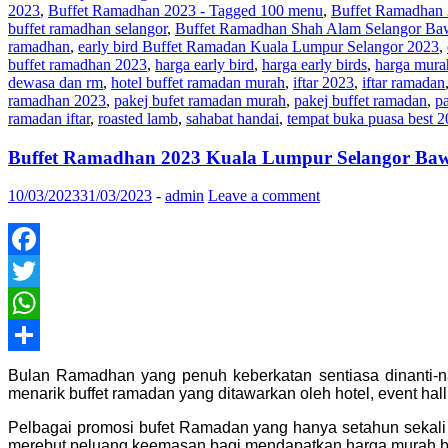
2023
,
Buffet Ramadhan 2023 - Tagged 100 menu
,
Buffet Ramadhan 
buffet ramadhan selangor
,
Buffet Ramadhan Shah Alam Selangor Ba
ramadhan
,
early bird Buffet Ramadan Kuala Lumpur Selangor 2023
,
buffet ramadhan 2023
,
harga early bird
,
harga early birds
,
harga mura
dewasa dan rm
,
hotel buffet ramadan murah
,
iftar 2023
,
iftar ramadan
ramadhan 2023
,
pakej bufet ramadan murah
,
pakej buffet ramadan
,
p
ramadan iftar
,
roasted lamb
,
sahabat handai
,
tempat buka puasa best 
Buffet Ramadhan 2023 Kuala Lumpur Selangor 
10/03/2023
31/03/2023
-
admin
Leave a comment
Facebook
Twitter
WhatsApp
Share
Bulan Ramadhan yang penuh keberkatan sentiasa dinanti-n
menarik buffet ramadan yang ditawarkan oleh hotel, event hal
Pelbagai promosi bufet Ramadan yang hanya setahun sekali i
merebut peluang keemasan bagi mendapatkan harga murah bu