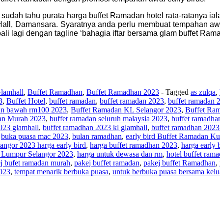
 sudah tahu purata harga buffet Ramadan hotel rata-ratanya ia
all, Damansara. Syaratnya anda perlu membuat tempahan awal 
i lagi dengan tagline ‘bahagia iftar bersama glam buffet Ram
lamhall
,
Buffet Ramadhan
,
Buffet Ramadhan 2023
- Tagged
as zulqa
,
3
,
Buffet Hotel
,
buffet ramadan
,
buffet ramadan 2023
,
buffet ramadan
an bawah rm100 2023
,
Buffet Ramadan KL Selangor 2023
,
Buffet Ra
an Murah 2023
,
buffet ramadan seluruh malaysia 2023
,
buffet ramadha
023 glamhall
,
buffet ramadhan 2023 kl glamhall
,
buffet ramadhan 2023
,
buka puasa mac 2023
,
bulan ramadhan
,
early bird Buffet Ramadan K
ngor 2023 harga early bird
,
harga buffet ramadhan 2023
,
harga early 
 Lumpur Selangor 2023
,
harga untuk dewasa dan rm
,
hotel buffet ram
j bufet ramadan murah
,
pakej buffet ramadan
,
pakej buffet Ramadhan
,
2023
,
tempat menarik berbuka puasa
,
untuk berbuka puasa bersama kelu