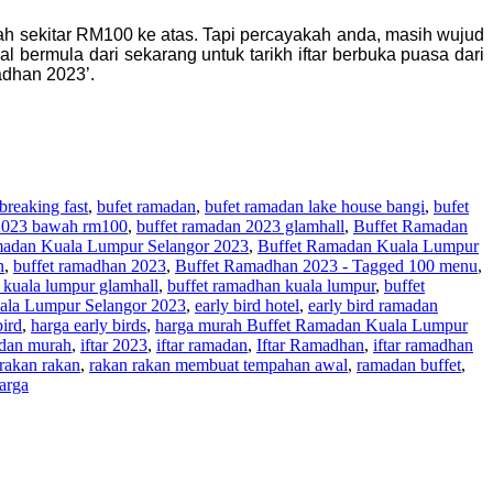
lah sekitar RM100 ke atas. Tapi percayakah anda, masih wujud
bermula dari sekarang untuk tarikh iftar berbuka puasa dari
adhan 2023’.
breaking fast
,
bufet ramadan
,
bufet ramadan lake house bangi
,
bufet
 2023 bawah rm100
,
buffet ramadan 2023 glamhall
,
Buffet Ramadan
madan Kuala Lumpur Selangor 2023
,
Buffet Ramadan Kuala Lumpur
n
,
buffet ramadhan 2023
,
Buffet Ramadhan 2023 - Tagged 100 menu
,
 kuala lumpur glamhall
,
buffet ramadhan kuala lumpur
,
buffet
uala Lumpur Selangor 2023
,
early bird hotel
,
early bird ramadan
bird
,
harga early birds
,
harga murah Buffet Ramadan Kuala Lumpur
adan murah
,
iftar 2023
,
iftar ramadan
,
Iftar Ramadhan
,
iftar ramadhan
rakan rakan
,
rakan rakan membuat tempahan awal
,
ramadan buffet
,
arga