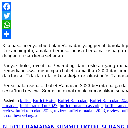
Facebook
Twitter
WhatsApp
Share
Kita bakal menyambut bulan Ramadan yang penuh barokah pa
Di samping itu, amalan berbuka puasa bersama keluarga d
dengan urusan kerja seharian.
Banyak hotel, event hall/ wedding dan restoran yang me
Persediaan awal menempah buffet Ramadhan 2023 dan pemili
dan lancar. Tidaklah kita terkejar-kejar ke lokasi bufet Rama
Berikut ialah senarai buffet Ramadan 2023 beserta harga da
sessi ‘food review’. Serius berminat untuk memasukkan senar
Posted in
buffet
,
Buffet Hotel
,
Buffet Ramadan
,
Buffet Ramadan 202
ramadan
,
buffet ramadan 2023
,
buffet ramadan as zulqa
,
buffet rama
review bufet ramadan 2023
,
review buffet ramadan 2023
,
review buf
puasa best selangor
BUFFET RAMADAN SUMMIT HOTEL SUBANG 