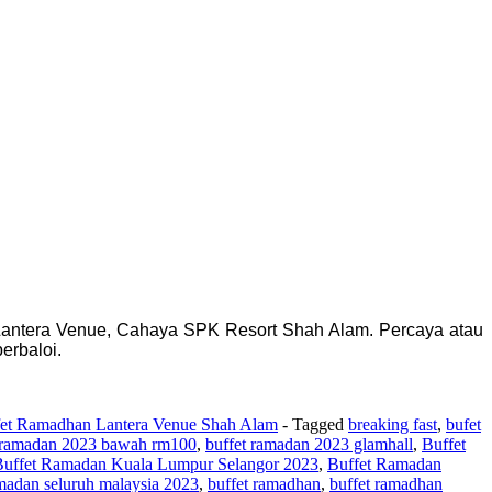
 Lantera Venue, Cahaya SPK Resort Shah Alam. Percaya atau
erbaloi.
et Ramadhan Lantera Venue Shah Alam
- Tagged
breaking fast
,
bufet
 ramadan 2023 bawah rm100
,
buffet ramadan 2023 glamhall
,
Buffet
Buffet Ramadan Kuala Lumpur Selangor 2023
,
Buffet Ramadan
amadan seluruh malaysia 2023
,
buffet ramadhan
,
buffet ramadhan