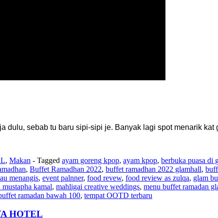
 dulu, sebab tu baru sipi-sipi je. Banyak lagi spot menarik ka
L
,
Makan
- Tagged
ayam goreng kpop
,
ayam kpop
,
berbuka puasa di 
ramadhan
,
Buffet Ramadhan 2022
,
buffet ramadhan 2022 glamhall
,
buf
mau menangis
,
event palnner
,
food revew
,
food review as zulqa
,
glam bu
u mustapha kamal
,
mahligai creative weddings
,
menu buffet ramadan gl
 buffet ramadan bawah 100
,
tempat OOTD terbaru
YA HOTEL