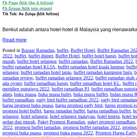
Fb Page (klik like & follow)
Fb Group (klik join group)
Tik Tok: As Zulqa (klik follow)
Berikut adalah antara hotel-hotel di Malaysia yang menawar
Read more
Posted in
Bazaar Ramadan
,
buffet
,
Buffet Hotel
,
Buffet Ramadan 20
2022
,
buffet
,
buffet dinner
,
Buffet Hotel
,
buffet hotel bangi
,
buffet ho
murah
,
buffet hotel selangor
,
buffet ramadan
,
Buffet Ramadan 2022
,
buffet ramadan hotel KLIA
,
buffet ramadan hotel kuala lumpur
,
buffe
selangor
,
buffet ramadan hotel tamu
,
buffet ramadan kampung baru
,
b
ramadan review
,
buffet ramadan selangor 2022
,
buffet ramadan shah 
ada oyster
,
buffet ramadhan bangi
,
buffet ramadhan hotel KL
,
buffet
meridien putrajaya 2022
,
buffet ramadhan PJ
,
buffet ramadhan putraj
alam
,
buka puasa
,
buka puasa bufet
,
buka puasa buffet
,
bulan puasa
buffet ramadhan
,
early bird buffet ramadhan 2022
,
early bird ramadan
harga promosi buka puasa
,
harga promosi early bird
,
harga promosi ea
promosi hotel buffet
,
harga ramadan buffet
,
harga ramadhan buffet
,
ho
selangor
,
hotel selangor
,
hotel selangor malaysia
,
hotel tenera
,
hotel t
sedap dan murah
,
Pakej Promosi Ramadan
,
pakej promosi ramadhan
2022
,
promosi buffet ramadan
,
promosi buffet ramadan 2022
,
promosi
promosi buka puasa
,
promosi buka puasa 2022
,
Promosi Harga Early