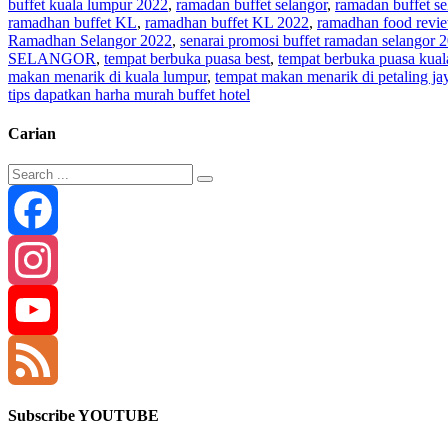
buffet kuala lumpur 2022
,
ramadan buffet selangor
,
ramadan buffet s
ramadhan buffet KL
,
ramadhan buffet KL 2022
,
ramadhan food revi
Ramadhan Selangor 2022
,
senarai promosi buffet ramadan selangor 
SELANGOR
,
tempat berbuka puasa best
,
tempat berbuka puasa kual
makan menarik di kuala lumpur
,
tempat makan menarik di petaling ja
tips dapatkan harha murah buffet hotel
Carian
Facebook
Instagram
YouTube
Channel
Feed
Subscribe YOUTUBE