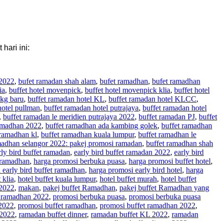
ari ini:
 2022
,
bufet ramadan shah alam
,
bufet ramadhan
,
bufet ramadhan
ia
,
buffet hotel movenpick
,
buffet hotel movenpick klia
,
buffet hotel
 kg baru
,
buffet ramadan hotel KL
,
buffet ramadan hotel KLCC
,
hotel pullman
,
buffet ramadan hotel putrajaya
,
buffet ramadan hotel
,
buffet ramadan le meridien putrajaya 2022
,
buffet ramadan PJ
,
buffet
amadhan 2022
,
buffet ramadhan ada kambing golek
,
buffet ramadhan
 ramadhan kl
,
buffet ramadhan kuala lumpur
,
buffet ramadhan le
madhan selangor 2022: pakej promosi ramadan
,
buffet ramadhan shah
rly bird buffet ramadan
,
early bird buffet ramadan 2022
,
early bird
 ramadhan
,
harga promosi berbuka puasa
,
harga promosi buffet hotel
,
 early bird buffet ramadhan
,
harga promosi early bird hotel
,
harga
 klia
,
hotel buffet kuala lumpur
,
hotel buffet murah
,
hotel buffet
 2022
,
makan
,
pakej buffet Ramadhan
,
pakej buffet Ramadhan yang
t ramadhan 2022
,
promosi berbuka puasa
,
promosi berbuka puasa
 2022
,
promosi buffet ramadhan
,
promosi buffet ramadhan 2022
,
 2022
,
ramadan buffet dinner
,
ramadan buffet KL 2022
,
ramadan