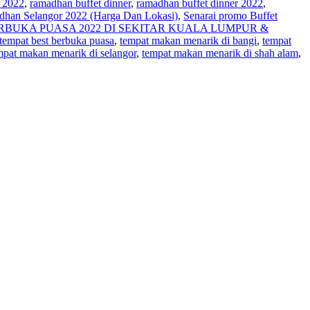
 2022
,
ramadhan buffet dinner
,
ramadhan buffet dinner 2022
,
dhan Selangor 2022 (Harga Dan Lokasi)
,
Senarai promo Buffet
RBUKA PUASA 2022 DI SEKITAR KUALA LUMPUR &
tempat best berbuka puasa
,
tempat makan menarik di bangi
,
tempat
mpat makan menarik di selangor
,
tempat makan menarik di shah alam
,