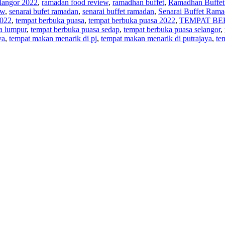
elangor 2022
,
ramadan food review
,
ramadhan buffet
,
Ramadhan Buffet
ew
,
senarai bufet ramadan
,
senarai buffet ramadan
,
Senarai Buffet Rama
2022
,
tempat berbuka puasa
,
tempat berbuka puasa 2022
,
TEMPAT BE
a lumpur
,
tempat berbuka puasa sedap
,
tempat berbuka puasa selangor
,
ya
,
tempat makan menarik di pj
,
tempat makan menarik di putrajaya
,
te