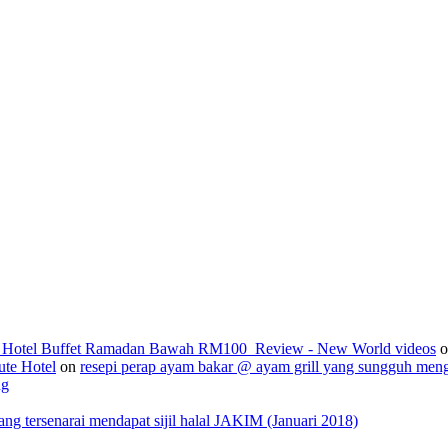
2_Hotel Buffet Ramadan Bawah RM100_Review - New World videos
o
ute Hotel
on
resepi perap ayam bakar @ ayam grill yang sungguh men
ng
 tersenarai mendapat sijil halal JAKIM (Januari 2018)