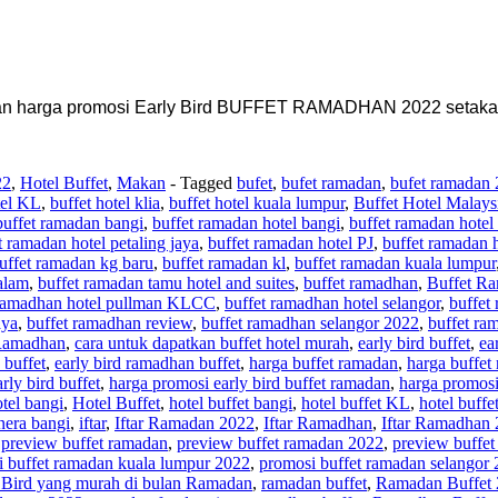
kan harga promosi Early Bird BUFFET RAMADHAN 2022 setakat h
22
,
Hotel Buffet
,
Makan
- Tagged
bufet
,
bufet ramadan
,
bufet ramadan
tel KL
,
buffet hotel klia
,
buffet hotel kuala lumpur
,
Buffet Hotel Malays
buffet ramadan bangi
,
buffet ramadan hotel bangi
,
buffet ramadan hotel
t ramadan hotel petaling jaya
,
buffet ramadan hotel PJ
,
buffet ramadan 
uffet ramadan kg baru
,
buffet ramadan kl
,
buffet ramadan kuala lumpur
alam
,
buffet ramadan tamu hotel and suites
,
buffet ramadhan
,
Buffet R
 ramadhan hotel pullman KLCC
,
buffet ramadhan hotel selangor
,
buffet
aya
,
buffet ramadhan review
,
buffet ramadhan selangor 2022
,
buffet ra
 Ramadhan
,
cara untuk dapatkan buffet hotel murah
,
early bird buffet
,
ea
 buffet
,
early bird ramadhan buffet
,
harga buffet ramadan
,
harga buffet
rly bird buffet
,
harga promosi early bird buffet ramadan
,
harga promosi
tel bangi
,
Hotel Buffet
,
hotel buffet bangi
,
hotel buffet KL
,
hotel buffet
enera bangi
,
iftar
,
Iftar Ramadan 2022
,
Iftar Ramadhan
,
Iftar Ramadhan
,
preview buffet ramadan
,
preview buffet ramadan 2022
,
preview buffe
 buffet ramadan kuala lumpur 2022
,
promosi buffet ramadan selangor
 Bird yang murah di bulan Ramadan
,
ramadan buffet
,
Ramadan Buffet