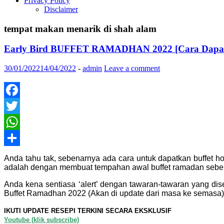
Privacy Policy
Disclaimer
tempat makan menarik di shah alam
Early Bird BUFFET RAMADHAN 2022 [Cara Dapatk
30/01/2022
14/04/2022
-
admin
Leave a comment
Facebook
Twitter
WhatsApp
Share
Anda tahu tak, sebenarnya ada cara untuk dapatkan buffet h
adalah dengan membuat tempahan awal buffet ramadan sebel
Anda kena sentiasa ‘alert’ dengan tawaran-tawaran yang di
Buffet Ramadhan 2022 (Akan di update dari masa ke semasa)
IKUTI UPDATE RESEPI TERKINI SECARA EKSKLUSIF
Youtube (klik subscribe)