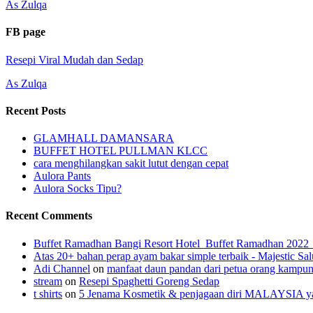
As Zulqa
FB page
Resepi Viral Mudah dan Sedap
As Zulqa
Recent Posts
GLAMHALL DAMANSARA
BUFFET HOTEL PULLMAN KLCC
cara menghilangkan sakit lutut dengan cepat
Aulora Pants
Aulora Socks Tipu?
Recent Comments
Buffet Ramadhan Bangi Resort Hotel_Buffet Ramadhan 202
Atas 20+ bahan perap ayam bakar simple terbaik - Majestic Sal
Adi Channel
on
manfaat daun pandan dari petua orang kampu
stream
on
Resepi Spaghetti Goreng Sedap
t shirts
on
5 Jenama Kosmetik & penjagaan diri MALAYSIA yang