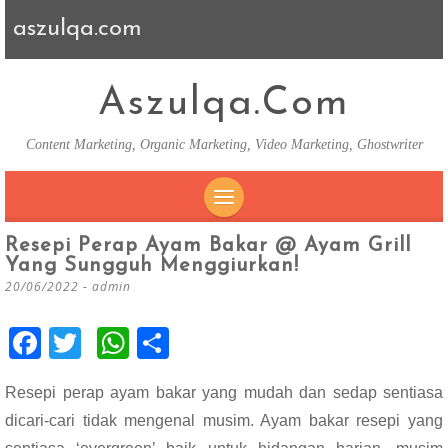
aszulqa.com
Aszulqa.com
Content Marketing, Organic Marketing, Video Marketing, Ghostwriter
SKIP TO CONTENT
Resepi Perap Ayam Bakar @ Ayam Grill
Yang Sungguh Menggiurkan!
20/06/2022
-
admin
F
T
W
S
ac
wi
h
h
Resepi perap ayam bakar yang mudah dan sedap sentiasa
e
tt
at
ar
dicari-cari tidak mengenal musim. Ayam bakar resepi yang
b
er
s
e