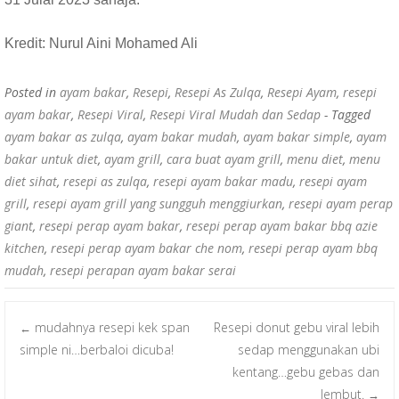
Kredit: Nurul Aini Mohamed Ali
Posted in
ayam bakar
,
Resepi
,
Resepi As Zulqa
,
Resepi Ayam
,
resepi
ayam bakar
,
Resepi Viral
,
Resepi Viral Mudah dan Sedap
- Tagged
ayam bakar as zulqa
,
ayam bakar mudah
,
ayam bakar simple
,
ayam
bakar untuk diet
,
ayam grill
,
cara buat ayam grill
,
menu diet
,
menu
diet sihat
,
resepi as zulqa
,
resepi ayam bakar madu
,
resepi ayam
grill
,
resepi ayam grill yang sungguh menggiurkan
,
resepi ayam perap
giant
,
resepi perap ayam bakar
,
resepi perap ayam bakar bbq azie
kitchen
,
resepi perap ayam bakar che nom
,
resepi perap ayam bbq
mudah
,
resepi perapan ayam bakar serai
mudahnya resepi kek span
Resepi donut gebu viral lebih
←
Post navigation
simple ni…berbaloi dicuba!
sedap menggunakan ubi
kentang…gebu gebas dan
lembut.
→