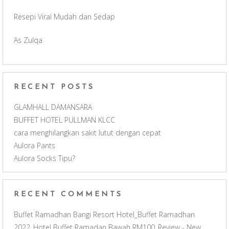
o
g
b
Resepi Viral Mudah dan Sedap
o
r
e
As Zulqa
k
a
C
m
h
RECENT POSTS
a
GLAMHALL DAMANSARA
BUFFET HOTEL PULLMAN KLCC
n
cara menghilangkan sakit lutut dengan cepat
Aulora Pants
n
Aulora Socks Tipu?
e
RECENT COMMENTS
l
Buffet Ramadhan Bangi Resort Hotel_Buffet Ramadhan
2022_Hotel Buffet Ramadan Bawah RM100_Review - New