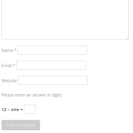
Name
*
Email
*
Website
Please enter an answer in digits:
12 − one =