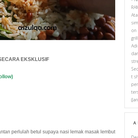
RA
At
sim
on
gri
Adi
dar
 SECARA EKSKLUSIF
st
Se
t s
ollow)
pen
ter
(Ja
A
tan perlulah betul supaya nasi lemak masak lembut
De