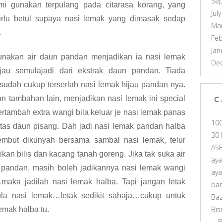
Se
i gunakan terpulang pada citarasa korang, yang
Jul
erlu betul supaya nasi lemak yang dimasak sedap
Ma
.
Feb
Jan
gunakan air daun pandan menjadikan ia nasi lemak
De
au semulajadi dari ekstrak daun pandan. Tiada
udah cukup terserlah nasi lemak hijau pandan nya.
n tambahan lain, menjadikan nasi lemak ini special
C
tambah extra wangi bila keluar je nasi lemak panas
10
 atas daun pisang. Dah jadi nasi lemak pandan halba
30 
mbut dikunyah bersama sambal nasi lemak, telur
AS
ikan bilis dan kacang tanah goreng. Jika tak suka air
ay
 pandan, masih boleh jadikannya nasi lemak wangi
ay
aka jadilah nasi lemak halba. Tapi jangan letak
ba
 pula nasi lemak…letak sedikit sahaja…cukup untuk
Ba
Bis
mak halba tu.
B