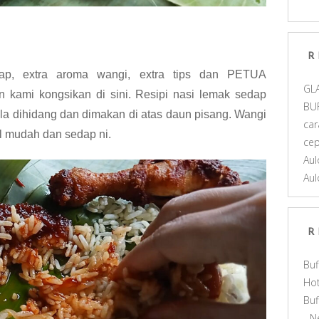
R
ap, extra aroma wangi, extra tips dan PETUA
GL
 kami kongsikan di sini. Resipi nasi lemak sedap
BU
la dihidang dan dimakan di atas daun pisang. Wangi
car
al mudah dan sedap ni.
ce
Aul
Aul
R
Buf
Hot
Bu
- N