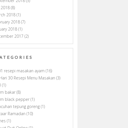
ptember 2018
(5)
y 2018
(8)
rch 2018
(1)
ruary 2018
(7)
uary 2018
(1)
cember 2017
(2)
ATEGORIES
01 resepi masakan ayam
(16)
Hari 30 Resepi Menu Masakan
(3)
B
(1)
am bakar
(8)
am black pepper
(1)
ncuhan tepung goreng
(1)
zaar Ramadan
(10)
nes
(1)
uat Duit Online
(1)