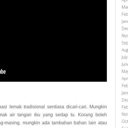
Ma
Feb
Jan
De
No
Se
Aug
Jul
Jun
Ma
Apr
Feb
Jan
De
Feb
si lemak tradisional sentiasa dicari-cari. Mungkin
No
mak air tangan ibu yang sedap tu. Korang boleh
Oc
ng-masing, mungkin ada tambahan bahan lain atau