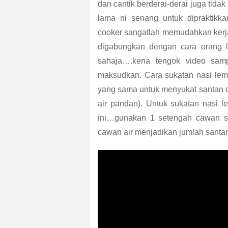
dan cantik berderai-derai juga tida
lama ni senang untuk dipraktik
cooker sangatlah memudahkan kerj
digabungkan dengan cara orang l
sahaja….kena tengok video sam
maksudkan. Cara sukatan nasi le
yang sama untuk menyukat santan da
air pandan). Untuk sukatan nasi l
ini…gunakan 1 setengah cawan s
cawan air menjadikan jumlah santa