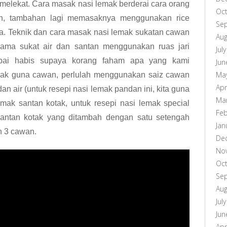
k melekat. Cara masak nasi lemak berderai cara orang
Oc
kan, tambahan lagi memasaknya menggunakan rice
Se
a. Teknik dan cara masak nasi lemak sukatan cawan
Aug
ama sukat air dan santan menggunakan ruas jari
Jul
pai habis supaya korang faham apa yang kami
Jun
Ma
mak guna cawan, perlulah menggunakan saiz cawan
Apr
n air (untuk resepi nasi lemak pandan ini, kita guna
Ma
emak santan kotak, untuk resepi nasi lemak special
Feb
antan kotak yang ditambah dengan satu setengah
Jan
n 3 cawan.
De
No
Oc
Se
Aug
Jul
Jun
Apr