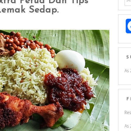
tra Petua Dan Tips
emak Sedap.
S
As 
F
Res
As 