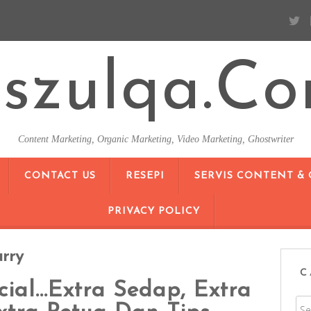
szulqa.c
Content Marketing, Organic Marketing, Video Marketing, Ghostwriter
SKIP TO CONTENT
CONTACT US
RESEPI
SERVIS CONTENT &
PRIVACY POLICY
rry
C
ial…Extra Sedap, Extra