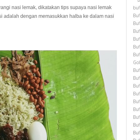
ngi nasi lemak, dikatakan tips supaya nasi lemak
buf
Buf
basi adalah dengan memasukkan halba ke dalam nasi
Bu
Bu
Bu
Buf
Buf
Gol
Bu
Buf
Buf
Buf
Buf
Bu
Buf
Buf
Bu