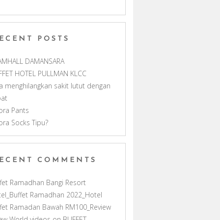
m
h
ECENT POSTS
a
AMHALL DAMANSARA
n
FFET HOTEL PULLMAN KLCC
a menghilangkan sakit lutut dengan
n
pat
ora Pants
e
ora Socks Tipu?
l
ECENT COMMENTS
fet Ramadhan Bangi Resort
el_Buffet Ramadhan 2022_Hotel
ffet Ramadan Bawah RM100_Review
ew World videos
on
BUFFET