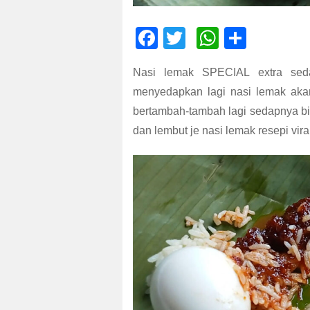
F
T
W
S
ac
wi
h
h
Nasi lemak SPECIAL extra sed
e
tt
at
ar
menyedapkan lagi nasi lemak akan
b
er
s
e
bertambah-tambah lagi sedapnya bi
o
A
dan lembut je nasi lemak resepi vir
o
p
k
p