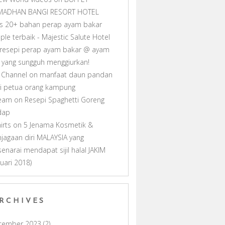
MADHAN BANGI RESORT HOTEL
as 20+ bahan perap ayam bakar
ple terbaik - Majestic Salute Hotel
resepi perap ayam bakar @ ayam
ll yang sungguh menggiurkan!
 Channel
on
manfaat daun pandan
i petua orang kampung
ream
on
Resepi Spaghetti Goreng
dap
hirts
on
5 Jenama Kosmetik &
jagaan diri MALAYSIA yang
senarai mendapat sijil halal JAKIM
nuari 2018)
RCHIVES
cember 2023
(2)