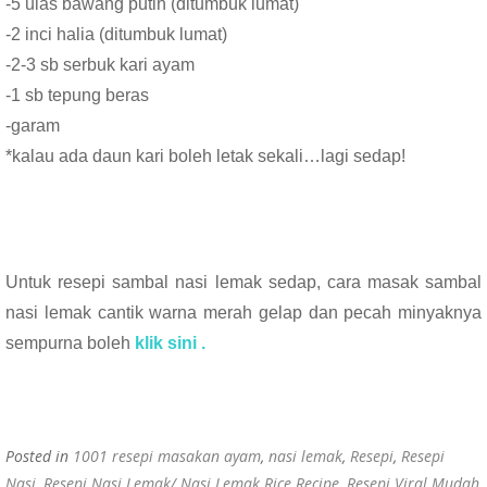
-5 ulas bawang putih (ditumbuk lumat)
-2 inci halia (ditumbuk lumat)
-2-3 sb serbuk kari ayam
-1 sb tepung beras
-garam
*kalau ada daun kari boleh letak sekali…lagi sedap!
Untuk resepi sambal nasi lemak sedap, cara masak sambal
nasi lemak cantik warna merah gelap dan pecah minyaknya
sempurna boleh
klik sini .
Posted in
1001 resepi masakan ayam
,
nasi lemak
,
Resepi
,
Resepi
Nasi
,
Resepi Nasi Lemak/ Nasi Lemak Rice Recipe
,
Resepi Viral Mudah