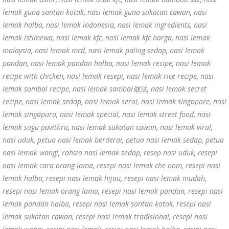
lemak guna santan kotak
,
nasi lemak guna sukatan cawan
,
nasi
lemak halba
,
nasi lemak indonesia
,
nasi lemak ingredients
,
nasi
lemak istimewa
,
nasi lemak kfc
,
nasi lemak kfc harga
,
nasi lemak
malaysia
,
nasi lemak mcd
,
nasi lemak paling sedap
,
nasi lemak
pandan
,
nasi lemak pandan halba
,
nasi lemak recipe
,
nasi lemak
recipe with chicken
,
nasi lemak resepi
,
nasi lemak rice recipe
,
nasi
lemak sambal recipe
,
nasi lemak sambal做法
,
nasi lemak secret
recipe
,
nasi lemak sedap
,
nasi lemak seroi
,
nasi lemak singapore
,
nasi
lemak singapura
,
nasi lemak special
,
nasi lemak street food
,
nasi
lemak sugu pavithra
,
nasi lemak sukatan cawan
,
nasi lemak viral
,
nasi uduk
,
petua nasi lemak berderai
,
petua nasi lemak sedap
,
petua
nasi lemak wangi
,
rahsia nasi lemak sedap
,
resep nasi uduk
,
resepi
nasi lemak cara orang lama
,
resepi nasi lemak che nom
,
resepi nasi
lemak halba
,
resepi nasi lemak hijau
,
resepi nasi lemak mudah
,
resepi nasi lemak orang lama
,
resepi nasi lemak pandan
,
resepi nasi
lemak pandan halba
,
resepi nasi lemak santan kotak
,
resepi nasi
lemak sukatan cawan
,
resepi nasi lemak tradisional
,
resepi nasi