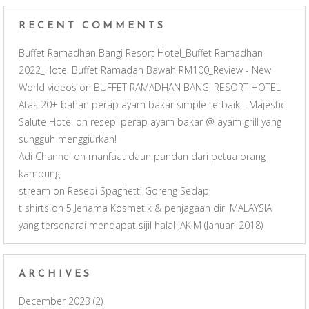
e
RECENT COMMENTS
l
Buffet Ramadhan Bangi Resort Hotel_Buffet Ramadhan
2022_Hotel Buffet Ramadan Bawah RM100_Review - New
World videos
on
BUFFET RAMADHAN BANGI RESORT HOTEL
Atas 20+ bahan perap ayam bakar simple terbaik - Majestic
Salute Hotel
on
resepi perap ayam bakar @ ayam grill yang
sungguh menggiurkan!
Adi Channel
on
manfaat daun pandan dari petua orang
kampung
stream
on
Resepi Spaghetti Goreng Sedap
t shirts
on
5 Jenama Kosmetik & penjagaan diri MALAYSIA
yang tersenarai mendapat sijil halal JAKIM (Januari 2018)
ARCHIVES
December 2023
(2)