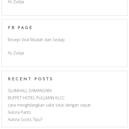
As Zulqa
e
t
T
d
b
a
u
FB PAGE
o
g
b
Resepi Viral Mudah dan Sedap
o
r
e
As Zulqa
k
a
C
m
h
RECENT POSTS
a
GLAMHALL DAMANSARA
BUFFET HOTEL PULLMAN KLCC
n
cara menghilangkan sakit lutut dengan cepat
Aulora Pants
n
Aulora Socks Tipu?