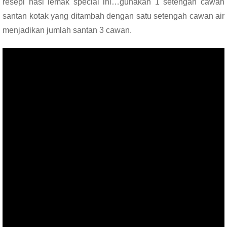
resepi nasi lemak special ini…gunakan 1 setengah cawan
santan kotak yang ditambah dengan satu setengah cawan air
menjadikan jumlah santan 3 cawan.