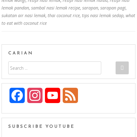
lemak wangi
,
resipi nasi lemak
,
resipi nasi lemak halba
,
resipi nasi
lemak pandan
,
sambal nasi lemak recipe
,
sarapan
,
sarapan pagi
,
sukatan air nasi lemak
,
thai coconut rice
,
tips nasi lemak sedap
,
what
to eat with coconut rice
CARIAN
F
I
Y
F
a
n
o
e
c
s
u
e
SUBSCRIBE YOUTUBE