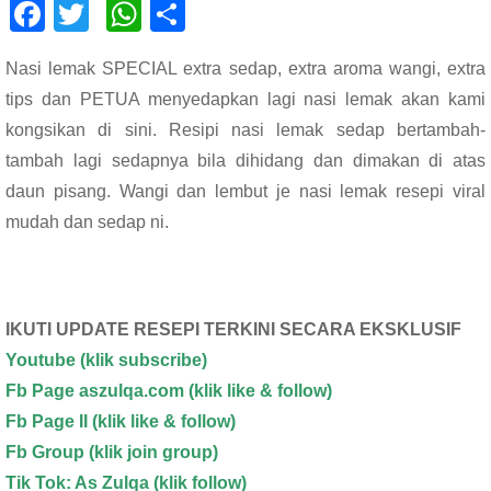
F
T
W
S
ac
wi
h
h
Nasi lemak SPECIAL extra sedap, extra aroma wangi, extra
e
tt
at
ar
tips dan PETUA menyedapkan lagi nasi lemak akan kami
b
er
s
e
kongsikan di sini. Resipi nasi lemak sedap bertambah-
o
A
tambah lagi sedapnya bila dihidang dan dimakan di atas
o
p
daun pisang. Wangi dan lembut je nasi lemak resepi viral
k
p
mudah dan sedap ni.
IKUTI UPDATE RESEPI TERKINI SECARA EKSKLUSIF
Youtube
(klik subscribe)
Fb Page aszulqa.com (klik like & follow)
Fb Page II (klik like & follow)
Fb Group (klik join group)
Tik Tok: As Zulqa (klik follow)