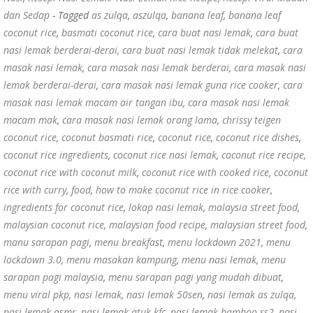
dan Sedap
- Tagged
as zulqa
,
aszulqa
,
banana leaf
,
banana leaf
coconut rice
,
basmati coconut rice
,
cara buat nasi lemak
,
cara buat
nasi lemak berderai-derai
,
cara buat nasi lemak tidak melekat
,
cara
masak nasi lemak
,
cara masak nasi lemak berderai
,
cara masak nasi
lemak berderai-derai
,
cara masak nasi lemak guna rice cooker
,
cara
masak nasi lemak macam air tangan ibu
,
cara masak nasi lemak
macam mak
,
cara masak nasi lemak orang lama
,
chrissy teigen
coconut rice
,
coconut basmati rice
,
coconut rice
,
coconut rice dishes
,
coconut rice ingredients
,
coconut rice nasi lemak
,
coconut rice recipe
,
coconut rice with coconut milk
,
coconut rice with cooked rice
,
coconut
rice with curry
,
food
,
how to make coconut rice in rice cooker
,
ingredients for coconut rice
,
lokap nasi lemak
,
malaysia street food
,
malaysian coconut rice
,
malaysian food recipe
,
malaysian street food
,
manu sarapan pagi
,
menu breakfast
,
menu lockdown 2021
,
menu
lockdown 3.0
,
menu masakan kampung
,
menu nasi lemak
,
menu
sarapan pagi malaysia
,
menu sarapan pagi yang mudah dibuat
,
menu viral pkp
,
nasi lemak
,
nasi lemak 50sen
,
nasi lemak as zulqa
,
nasi lemak asmr
,
nasi lemak atuk kfc
,
nasi lemak bamboo ss2
,
nasi