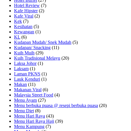
Hotel Buffet
(27)
Hotel Review
(7)
Kafe Hipster
(2)
Kafe Viral
(2)
Kek
(7)
Kesihatan
(5)
Kewangan
(1)
KL
(6)
Kudapan Mudah/ Snek Mudah
(5)
Kudapan/ Snacking
(11)
Kuih Muih
(29)
Kuih Tradisional Melayu
(20)
Laksa Johor
(1)
Laksam
(1)
Laman PKNS
(1)
Lauk Kenduri
(1)
Makan
(11)
Makanan Viral
(6)
Malaysia Street Food
(4)
Menu Ayam
(27)
Menu berbuka puasa @ resepi berbuka puasa
(20)
Menu Diet
(8)
Menu Hari Raya
(43)
Menu Hari Raya Haji
(39)
Menu Kampung
(7)