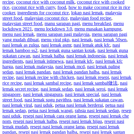
recipe
,
coconut rice with coconut milk
,
coconut rice with cooked
rice
,
coconut rice with curry
,
food
,
how to make coconut rice in rice
cooker
,
ingredients for coconut rice
,
lokap nasi lemak
,
malaysia
street food
,
malaysian coconut rice
,
malaysian food recipe
,
malaysian street food
,
manu sarapan pagi
,
menu breakfast
,
menu
lockdown 2021
,
menu lockdown 3.0
,
menu masakan kampung
,
menu nasi lemak
,
menu sarapan pagi malaysia
,
menu sarapan pagi
yang mudah dibuat
,
menu viral pkp
,
nasi lemak
,
nasi lemak 50sen
,
nasi lemak as zulqa
,
nasi lemak asmr
,
nasi lemak atuk kfc
,
nasi
lemak bamboo ss2
,
nasi lemak guna santan kotak
,
nasi lemak guna
sukatan cawan
,
nasi lemak halba
,
nasi lemak indonesia
,
nasi lemak
ingredients
,
nasi lemak istimewa
,
nasi lemak kfc
,
nasi lemak kfc
harga
,
nasi lemak malaysia
,
nasi lemak mcd
,
nasi lemak paling
sedap
,
nasi lemak pandan
,
nasi lemak pandan halba
,
nasi lemak
recipe
,
nasi lemak recipe with chicken
,
nasi lemak resepi
,
nasi lemak
rice recipe
,
nasi lemak sambal recipe
,
nasi lemak sambal做法
,
nasi
lemak secret recipe
,
nasi lemak sedap
,
nasi lemak seroi
,
nasi lemak
singapore
,
nasi lemak singapura
,
nasi lemak special
,
nasi lemak
street food
,
nasi lemak sugu pavithra
,
nasi lemak sukatan cawan
,
nasi lemak viral
,
nasi uduk
,
petua nasi lemak berderai
,
petua nasi
lemak sedap
,
petua nasi lemak wangi
,
rahsia nasi lemak sedap
,
resep
nasi uduk
,
resepi nasi lemak cara orang lama
,
resepi nasi lemak che
nom
,
resepi nasi lemak halba
,
resepi nasi lemak hijau
,
resepi nasi
lemak mudah
,
resepi nasi lemak orang lama
,
resepi nasi lemak
pandan
,
resepi nasi lemak pandan halba
,
resepi nasi lemak santan