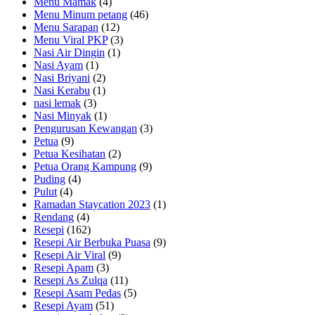
Menu Mamak
(4)
Menu Minum petang
(46)
Menu Sarapan
(12)
Menu Viral PKP
(3)
Nasi Air Dingin
(1)
Nasi Ayam
(1)
Nasi Briyani
(2)
Nasi Kerabu
(1)
nasi lemak
(3)
Nasi Minyak
(1)
Pengurusan Kewangan
(3)
Petua
(9)
Petua Kesihatan
(2)
Petua Orang Kampung
(9)
Puding
(4)
Pulut
(4)
Ramadan Staycation 2023
(1)
Rendang
(4)
Resepi
(162)
Resepi Air Berbuka Puasa
(9)
Resepi Air Viral
(9)
Resepi Apam
(3)
Resepi As Zulqa
(11)
Resepi Asam Pedas
(5)
Resepi Ayam
(51)