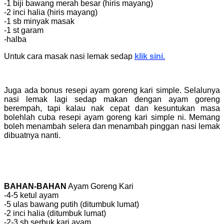
-1 biji bawang merah besar (hiris mayang)
-2 inci halia (hiris mayang)
-1 sb minyak masak
-1 st garam
-halba
Untuk cara masak nasi lemak sedap
klik sini.
Juga ada bonus resepi ayam goreng kari simple. Selalunya
nasi lemak lagi sedap makan dengan ayam goreng
berempah, tapi kalau nak cepat dan kesuntukan masa
bolehlah cuba resepi ayam goreng kari simple ni. Memang
boleh menambah selera dan menambah pinggan nasi lemak
dibuatnya nanti.
BAHAN-BAHAN
Ayam Goreng Kari
-4-5 ketul ayam
-5 ulas bawang putih (ditumbuk lumat)
-2 inci halia (ditumbuk lumat)
-2-3 sb serbuk kari ayam