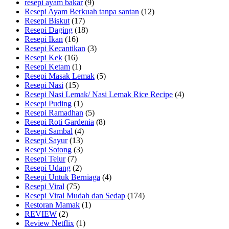
resepi ayam bakar
(9)
Resepi Ayam Berkuah tanpa santan
(12)
Resepi Biskut
(17)
Resepi Daging
(18)
Resepi Ikan
(16)
Resepi Kecantikan
(3)
Resepi Kek
(16)
Resepi Ketam
(1)
Resepi Masak Lemak
(5)
Resepi Nasi
(15)
Resepi Nasi Lemak/ Nasi Lemak Rice Recipe
(4)
Resepi Puding
(1)
Resepi Ramadhan
(5)
Resepi Roti Gardenia
(8)
Resepi Sambal
(4)
Resepi Sayur
(13)
Resepi Sotong
(3)
Resepi Telur
(7)
Resepi Udang
(2)
Resepi Untuk Berniaga
(4)
Resepi Viral
(75)
Resepi Viral Mudah dan Sedap
(174)
Restoran Mamak
(1)
REVIEW
(2)
Review Netflix
(1)