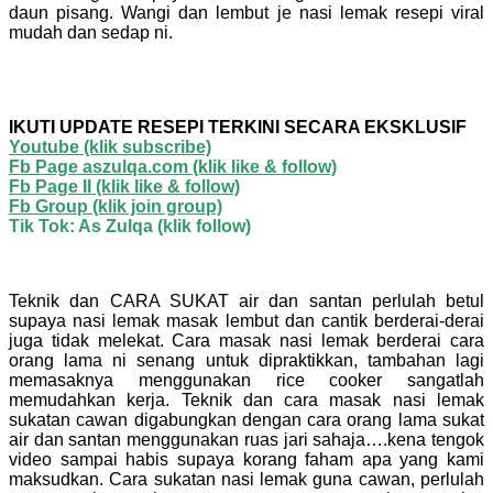
daun pisang. Wangi dan lembut je nasi lemak resepi viral
mudah dan sedap ni.
IKUTI UPDATE RESEPI TERKINI SECARA EKSKLUSIF
Youtube
(klik subscribe)
Fb Page aszulqa.com (klik like & follow)
Fb Page II (klik like & follow)
Fb Group (klik join group)
Tik Tok: As Zulqa (klik follow)
Teknik dan CARA SUKAT air dan santan perlulah betul
supaya nasi lemak masak lembut dan cantik berderai-derai
juga tidak melekat. Cara masak nasi lemak berderai cara
orang lama ni senang untuk dipraktikkan, tambahan lagi
memasaknya menggunakan rice cooker sangatlah
memudahkan kerja. Teknik dan cara masak nasi lemak
sukatan cawan digabungkan dengan cara orang lama sukat
air dan santan menggunakan ruas jari sahaja….kena tengok
video sampai habis supaya korang faham apa yang kami
maksudkan. Cara sukatan nasi lemak guna cawan, perlulah