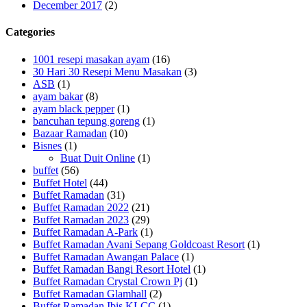
December 2017
(2)
Categories
1001 resepi masakan ayam
(16)
30 Hari 30 Resepi Menu Masakan
(3)
ASB
(1)
ayam bakar
(8)
ayam black pepper
(1)
bancuhan tepung goreng
(1)
Bazaar Ramadan
(10)
Bisnes
(1)
Buat Duit Online
(1)
buffet
(56)
Buffet Hotel
(44)
Buffet Ramadan
(31)
Buffet Ramadan 2022
(21)
Buffet Ramadan 2023
(29)
Buffet Ramadan A-Park
(1)
Buffet Ramadan Avani Sepang Goldcoast Resort
(1)
Buffet Ramadan Awangan Palace
(1)
Buffet Ramadan Bangi Resort Hotel
(1)
Buffet Ramadan Crystal Crown Pj
(1)
Buffet Ramadan Glamhall
(2)
Buffet Ramadan Ibis KLCC
(1)