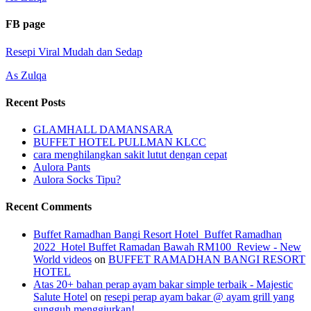
FB page
Resepi Viral Mudah dan Sedap
As Zulqa
Recent Posts
GLAMHALL DAMANSARA
BUFFET HOTEL PULLMAN KLCC
cara menghilangkan sakit lutut dengan cepat
Aulora Pants
Aulora Socks Tipu?
Recent Comments
Buffet Ramadhan Bangi Resort Hotel_Buffet Ramadhan
2022_Hotel Buffet Ramadan Bawah RM100_Review - New
World videos
on
BUFFET RAMADHAN BANGI RESORT
HOTEL
Atas 20+ bahan perap ayam bakar simple terbaik - Majestic
Salute Hotel
on
resepi perap ayam bakar @ ayam grill yang
sungguh menggiurkan!