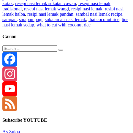
kotak
,
resepi nasi lemak sukatan cawan
,
resepi nasi lemak
tradisional
,
resepi nasi lemak wangi
,
resipi nasi lemak
,
resipi nasi
lemak halba
,
resipi nasi lemak pandan
,
sambal nasi lemak recipe
,
sarapan
,
sarapan pagi
,
sukatan air nasi lemak
,
thai coconut rice
,
tips
nasi lemak sedap
,
what to eat with coconut rice
Carian
Facebook
Instagram
YouTube
Channel
Feed
Subscribe YOUTUBE
As Zulqa