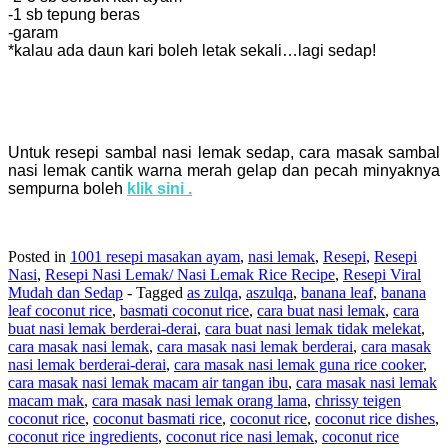
-1 sb tepung beras
-garam
*kalau ada daun kari boleh letak sekali…lagi sedap!
Untuk resepi sambal nasi lemak sedap, cara masak sambal
nasi lemak cantik warna merah gelap dan pecah minyaknya
sempurna boleh
klik sini .
Posted in
1001 resepi masakan ayam
,
nasi lemak
,
Resepi
,
Resepi
Nasi
,
Resepi Nasi Lemak/ Nasi Lemak Rice Recipe
,
Resepi Viral
Mudah dan Sedap
- Tagged
as zulqa
,
aszulqa
,
banana leaf
,
banana
leaf coconut rice
,
basmati coconut rice
,
cara buat nasi lemak
,
cara
buat nasi lemak berderai-derai
,
cara buat nasi lemak tidak melekat
,
cara masak nasi lemak
,
cara masak nasi lemak berderai
,
cara masak
nasi lemak berderai-derai
,
cara masak nasi lemak guna rice cooker
,
cara masak nasi lemak macam air tangan ibu
,
cara masak nasi lemak
macam mak
,
cara masak nasi lemak orang lama
,
chrissy teigen
coconut rice
,
coconut basmati rice
,
coconut rice
,
coconut rice dishes
,
coconut rice ingredients
,
coconut rice nasi lemak
,
coconut rice