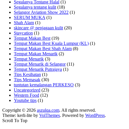
Segalanya Tentang Halal
(1)
Segalanya tentang kulit
(18)
Selangor Aviation Show 2022
(1)
SERUM MUKA
(1)
Shah Alam
(1)
skincare @ penjagaan kulit
(20)
Staycation
(1)
Tempat Makan Best
(19)
Tempat Makan Best Kuala Lumpur (KL)
(1)
Tempat Makan Best Shah Alam
(8)
Tempat Makan Menarik
(2)
Tempat Menarik
(3)
Tempat Menarik di Selangor
(11)
Tempat Menarik Putrajaya
(1)
Tips Kesihatan
(1)
Tips Memasak
(30)
tuntutan kemalangan PERKESO
(3)
Uncategorized
(23)
Western Food
(12)
Youtube tips
(1)
Copyright © 2026
aszulqa.com
. All rights reserved.
Theme: kerli-lite by
VolThemes
. Powered by
WordPress
.
Scroll To Top