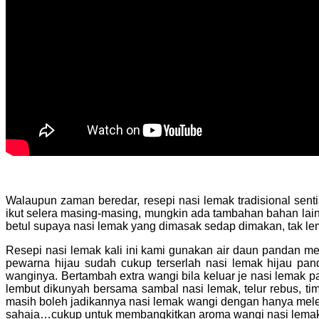
Walaupun zaman beredar, resepi nasi lemak tradisional sent
ikut selera masing-masing, mungkin ada tambahan bahan lain
betul supaya nasi lemak yang dimasak sedap dimakan, tak lem
Resepi nasi lemak kali ini kami gunakan air daun pandan m
pewarna hijau sudah cukup terserlah nasi lemak hijau pan
wanginya. Bertambah extra wangi bila keluar je nasi lemak 
lembut dikunyah bersama sambal nasi lemak, telur rebus, tim
masih boleh jadikannya nasi lemak wangi dengan hanya meleta
sahaja…cukup untuk membangkitkan aroma wangi nasi lemak 