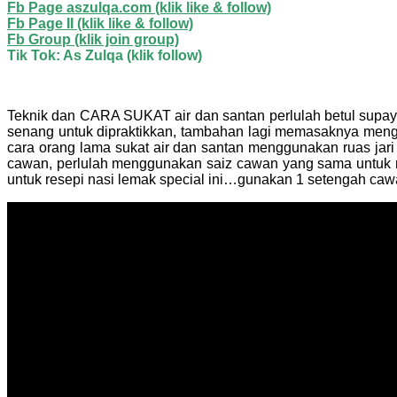
Fb Page aszulqa.com (klik like & follow)
Fb Page II (klik like & follow)
Fb Group (klik join group)
Tik Tok: As Zulqa (klik follow)
Teknik dan CARA SUKAT air dan santan perlulah betul supaya
senang untuk dipraktikkan, tambahan lagi memasaknya men
cara orang lama sukat air dan santan menggunakan ruas ja
cawan, perlulah menggunakan saiz cawan yang sama untuk men
untuk resepi nasi lemak special ini…gunakan 1 setengah caw