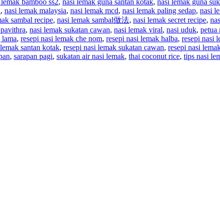
i lemak bamboo ss2
,
nasi lemak guna santan kotak
,
nasi lemak guna su
a
,
nasi lemak malaysia
,
nasi lemak mcd
,
nasi lemak paling sedap
,
nasi 
mak sambal recipe
,
nasi lemak sambal做法
,
nasi lemak secret recipe
,
na
pavithra
,
nasi lemak sukatan cawan
,
nasi lemak viral
,
nasi uduk
,
petua 
g lama
,
resepi nasi lemak che nom
,
resepi nasi lemak halba
,
resepi nasi 
i lemak santan kotak
,
resepi nasi lemak sukatan cawan
,
resepi nasi lemak
pan
,
sarapan pagi
,
sukatan air nasi lemak
,
thai coconut rice
,
tips nasi l