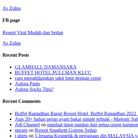
As Zulqa
FB page
Resepi Viral Mudah dan Sedap
As Zulqa
Recent Posts
GLAMHALL DAMANSARA
BUFFET HOTEL PULLMAN KLCC
cara menghilangkan sakit lutut dengan cepat
Aulora Pants
Aulora Socks Tipu?
Recent Comments
Buffet Ramadhan Bangi Resort Hotel_Buffet Ramadhan 202
Atas 20+ bahan perap ayam bakar simple terbaik - Majestic Sal
Adi Channel
on
manfaat daun pandan dari petua orang kampu
stream
on
Resepi Spaghetti Goreng Sedap
t shirts
on
5 Jenama Kosmetik & penjagaan diri MALAYSIA yang