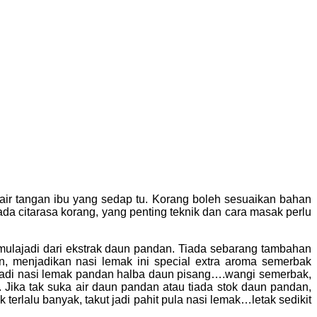
 air tangan ibu yang sedap tu. Korang boleh sesuaikan bahan
a citarasa korang, yang penting teknik dan cara masak perlu
mulajadi dari ekstrak daun pandan. Tiada sebarang tambahan
n, menjadikan nasi lemak ini special extra aroma semerbak
h jadi nasi lemak pandan halba daun pisang….wangi semerbak,
. Jika tak suka air daun pandan atau tiada stok daun pandan,
rlalu banyak, takut jadi pahit pula nasi lemak…letak sedikit