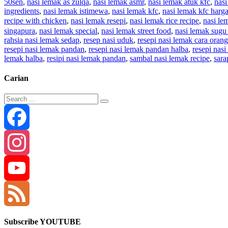
50sen
,
nasi lemak as zulqa
,
nasi lemak asmr
,
nasi lemak atuk kfc
,
nas
ingredients
,
nasi lemak istimewa
,
nasi lemak kfc
,
nasi lemak kfc harg
recipe with chicken
,
nasi lemak resepi
,
nasi lemak rice recipe
,
nasi le
singapura
,
nasi lemak special
,
nasi lemak street food
,
nasi lemak sugu 
rahsia nasi lemak sedap
,
resep nasi uduk
,
resepi nasi lemak cara oran
resepi nasi lemak pandan
,
resepi nasi lemak pandan halba
,
resepi nas
lemak halba
,
resipi nasi lemak pandan
,
sambal nasi lemak recipe
,
sara
Carian
Facebook
Instagram
YouTube
Channel
Feed
Subscribe YOUTUBE