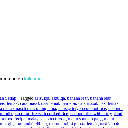
purna boleh
klik sini .
dan Sedap
- Tagged
as zulqa
,
aszulqa
,
banana leaf
,
banana leaf
nasi lemak
,
cara masak nasi lemak berderai
,
cara masak nasi lemak
ra masak nasi lemak orang lama
,
chrissy teigen coconut rice
,
coconut
ut milk
,
coconut rice with cooked rice
,
coconut rice with curry
,
food
,
an food recipe
,
malaysian street food
,
manu sarapan pagi
,
menu
n pagi yang mudah dibuat
,
menu viral pkp
,
nasi lemak
,
nasi lemak