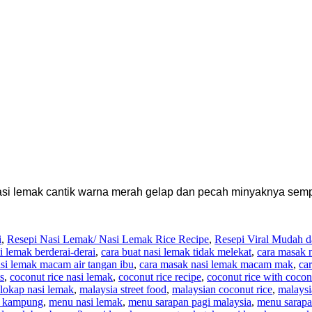
asi lemak cantik warna merah gelap dan pecah minyaknya sem
i
,
Resepi Nasi Lemak/ Nasi Lemak Rice Recipe
,
Resepi Viral Mudah 
i lemak berderai-derai
,
cara buat nasi lemak tidak melekat
,
cara masak 
si lemak macam air tangan ibu
,
cara masak nasi lemak macam mak
,
ca
s
,
coconut rice nasi lemak
,
coconut rice recipe
,
coconut rice with cocon
lokap nasi lemak
,
malaysia street food
,
malaysian coconut rice
,
malaysi
 kampung
,
menu nasi lemak
,
menu sarapan pagi malaysia
,
menu sarapa