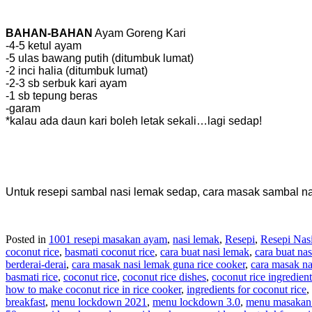
BAHAN-BAHAN
Ayam Goreng Kari
-4-5 ketul ayam
-5 ulas bawang putih (ditumbuk lumat)
-2 inci halia (ditumbuk lumat)
-2-3 sb serbuk kari ayam
-1 sb tepung beras
-garam
*kalau ada daun kari boleh letak sekali…lagi sedap!
Untuk resepi sambal nasi lemak sedap, cara masak sambal n
Posted in
1001 resepi masakan ayam
,
nasi lemak
,
Resepi
,
Resepi Nas
coconut rice
,
basmati coconut rice
,
cara buat nasi lemak
,
cara buat nas
berderai-derai
,
cara masak nasi lemak guna rice cooker
,
cara masak na
basmati rice
,
coconut rice
,
coconut rice dishes
,
coconut rice ingredient
how to make coconut rice in rice cooker
,
ingredients for coconut rice
,
breakfast
,
menu lockdown 2021
,
menu lockdown 3.0
,
menu masakan