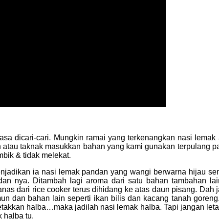
iasa dicari-cari. Mungkin ramai yang terkenangkan nasi lemak
 atau taknak masukkan bahan yang kami gunakan terpulang pad
bik & tidak melekat.
enjadikan ia nasi lemak pandan yang wangi berwarna hijau se
dan nya. Ditambah lagi aroma dari satu bahan tambahan lai
panas dari rice cooker terus dihidang ke atas daun pisang. Da
un dan bahan lain seperti ikan bilis dan kacang tanah goreng
kkan halba…maka jadilah nasi lemak halba. Tapi jangan letak te
halba tu.