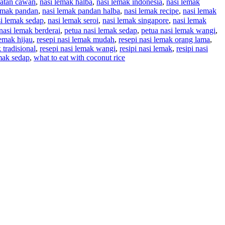
katan cawan
,
nasi lemak halba
,
nasi lemak indonesia
,
nasi lemak
lemak pandan
,
nasi lemak pandan halba
,
nasi lemak recipe
,
nasi lemak
si lemak sedap
,
nasi lemak seroi
,
nasi lemak singapore
,
nasi lemak
nasi lemak berderai
,
petua nasi lemak sedap
,
petua nasi lemak wangi
,
lemak hijau
,
resepi nasi lemak mudah
,
resepi nasi lemak orang lama
,
 tradisional
,
resepi nasi lemak wangi
,
resipi nasi lemak
,
resipi nasi
emak sedap
,
what to eat with coconut rice