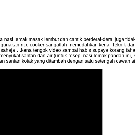
 nasi lemak masak lembut dan cantik berderai-derai juga tidak
ggunakan rice cooker sangatlah memudahkan kerja. Teknik da
ri sahaja….kena tengok video sampai habis supaya korang fa
yukat santan dan air (untuk resepi nasi lemak pandan ini, ki
an santan kotak yang ditambah dengan satu setengah cawan ai