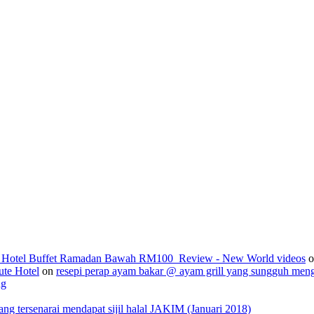
2_Hotel Buffet Ramadan Bawah RM100_Review - New World videos
o
ute Hotel
on
resepi perap ayam bakar @ ayam grill yang sungguh men
ng
 tersenarai mendapat sijil halal JAKIM (Januari 2018)