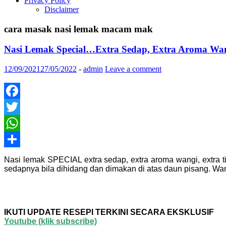
Privacy Policy
Disclaimer
cara masak nasi lemak macam mak
Nasi Lemak Special…Extra Sedap, Extra Aroma Wang
12/09/2021
27/05/2022
-
admin
Leave a comment
Facebook
Twitter
WhatsApp
Share
Nasi lemak SPECIAL extra sedap, extra aroma wangi, extra 
sedapnya bila dihidang dan dimakan di atas daun pisang. Wan
IKUTI UPDATE RESEPI TERKINI SECARA EKSKLUSIF
Youtube
(klik subscribe)