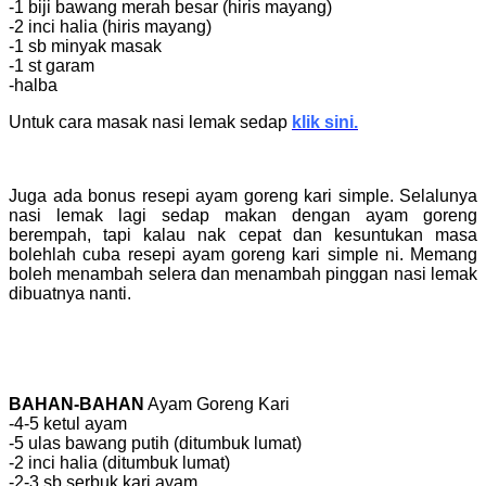
-1 biji bawang merah besar (hiris mayang)
-2 inci halia (hiris mayang)
-1 sb minyak masak
-1 st garam
-halba
Untuk cara masak nasi lemak sedap
klik sini.
Juga ada bonus resepi ayam goreng kari simple. Selalunya
nasi lemak lagi sedap makan dengan ayam goreng
berempah, tapi kalau nak cepat dan kesuntukan masa
bolehlah cuba resepi ayam goreng kari simple ni. Memang
boleh menambah selera dan menambah pinggan nasi lemak
dibuatnya nanti.
BAHAN-BAHAN
Ayam Goreng Kari
-4-5 ketul ayam
-5 ulas bawang putih (ditumbuk lumat)
-2 inci halia (ditumbuk lumat)
-2-3 sb serbuk kari ayam