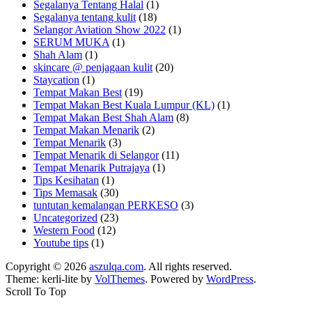
Segalanya Tentang Halal
(1)
Segalanya tentang kulit
(18)
Selangor Aviation Show 2022
(1)
SERUM MUKA
(1)
Shah Alam
(1)
skincare @ penjagaan kulit
(20)
Staycation
(1)
Tempat Makan Best
(19)
Tempat Makan Best Kuala Lumpur (KL)
(1)
Tempat Makan Best Shah Alam
(8)
Tempat Makan Menarik
(2)
Tempat Menarik
(3)
Tempat Menarik di Selangor
(11)
Tempat Menarik Putrajaya
(1)
Tips Kesihatan
(1)
Tips Memasak
(30)
tuntutan kemalangan PERKESO
(3)
Uncategorized
(23)
Western Food
(12)
Youtube tips
(1)
Copyright © 2026
aszulqa.com
. All rights reserved.
Theme: kerli-lite by
VolThemes
. Powered by
WordPress
.
Scroll To Top