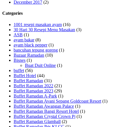
December 2017
(2)
Categories
1001 resepi masakan ayam
(16)
30 Hari 30 Resepi Menu Masakan
(3)
ASB
(1)
ayam bakar
(8)
ayam black pepper
(1)
bancuhan tepung goreng
(1)
Bazaar Ramadan
(10)
Bisnes
(1)
Buat Duit Online
(1)
buffet
(56)
Buffet Hotel
(44)
Buffet Ramadan
(31)
Buffet Ramadan 2022
(21)
Buffet Ramadan 2023
(29)
Buffet Ramadan A-Park
(1)
Buffet Ramadan Avani Sepang Goldcoast Resort
(1)
Buffet Ramadan Awangan Palace
(1)
Buffet Ramadan Bangi Resort Hotel
(1)
Buffet Ramadan Crystal Crown Pj
(1)
Buffet Ramadan Glamhall
(2)
Buffet Ramadan Ibis KLCC
(1)