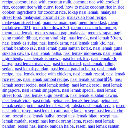
recipe
,
coconut rice with coconut milk
,
coconut rice with cooked
rice
,
coconut rice with curry
,
food
,
how to make coconut rice in rice
cooker
,
ingredients for coconut rice
,
lokap nasi lemak
,
malaysia
street food
,
malaysian coconut rice
,
malaysian food recipe
,
malaysian street food
,
manu sarapan pagi
,
menu breakfast
,
menu
lockdown 2021
,
menu lockdown 3.0
,
menu masakan kampung
,
menu nasi lemak
,
menu sarapan pagi malaysia
,
menu sarapan pagi
yang mudah dibuat
,
menu viral pkp
,
nasi lemak
,
nasi lemak 50sen
,
nasi lemak as zulqa
,
nasi lemak asmr
,
nasi lemak atuk kfc
,
nasi
lemak bamboo ss2
,
nasi lemak guna santan kotak
,
nasi lemak guna
sukatan cawan
,
nasi lemak halba
,
nasi lemak indonesia
,
nasi lemak
ingredients
,
nasi lemak istimewa
,
nasi lemak kfc
,
nasi lemak kfc
harga
,
nasi lemak malaysia
,
nasi lemak mcd
,
nasi lemak paling
sedap
,
nasi lemak pandan
,
nasi lemak pandan halba
,
nasi lemak
recipe
,
nasi lemak recipe with chicken
,
nasi lemak resepi
,
nasi lemak
rice recipe
,
nasi lemak sambal recipe
,
nasi lemak sambal做法
,
nasi
lemak secret recipe
,
nasi lemak sedap
,
nasi lemak seroi
,
nasi lemak
singapore
,
nasi lemak singapura
,
nasi lemak special
,
nasi lemak
street food
,
nasi lemak sugu pavithra
,
nasi lemak sukatan cawan
,
nasi lemak viral
,
nasi uduk
,
petua nasi lemak berderai
,
petua nasi
lemak sedap
,
petua nasi lemak wangi
,
rahsia nasi lemak sedap
,
resep
nasi uduk
,
resepi nasi lemak cara orang lama
,
resepi nasi lemak che
nom
,
resepi nasi lemak halba
,
resepi nasi lemak hijau
,
resepi nasi
lemak mudah
,
resepi nasi lemak orang lama
,
resepi nasi lemak
pandan
,
resepi nasi lemak pandan halba
,
resepi nasi lemak santan