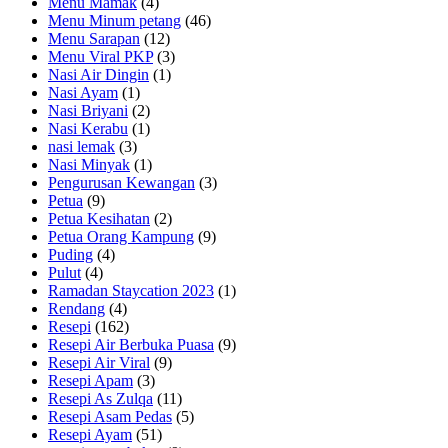
Menu Mamak
(4)
Menu Minum petang
(46)
Menu Sarapan
(12)
Menu Viral PKP
(3)
Nasi Air Dingin
(1)
Nasi Ayam
(1)
Nasi Briyani
(2)
Nasi Kerabu
(1)
nasi lemak
(3)
Nasi Minyak
(1)
Pengurusan Kewangan
(3)
Petua
(9)
Petua Kesihatan
(2)
Petua Orang Kampung
(9)
Puding
(4)
Pulut
(4)
Ramadan Staycation 2023
(1)
Rendang
(4)
Resepi
(162)
Resepi Air Berbuka Puasa
(9)
Resepi Air Viral
(9)
Resepi Apam
(3)
Resepi As Zulqa
(11)
Resepi Asam Pedas
(5)
Resepi Ayam
(51)