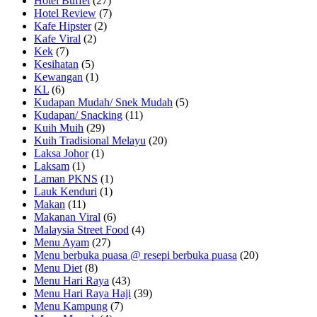
Hotel Buffet
(27)
Hotel Review
(7)
Kafe Hipster
(2)
Kafe Viral
(2)
Kek
(7)
Kesihatan
(5)
Kewangan
(1)
KL
(6)
Kudapan Mudah/ Snek Mudah
(5)
Kudapan/ Snacking
(11)
Kuih Muih
(29)
Kuih Tradisional Melayu
(20)
Laksa Johor
(1)
Laksam
(1)
Laman PKNS
(1)
Lauk Kenduri
(1)
Makan
(11)
Makanan Viral
(6)
Malaysia Street Food
(4)
Menu Ayam
(27)
Menu berbuka puasa @ resepi berbuka puasa
(20)
Menu Diet
(8)
Menu Hari Raya
(43)
Menu Hari Raya Haji
(39)
Menu Kampung
(7)