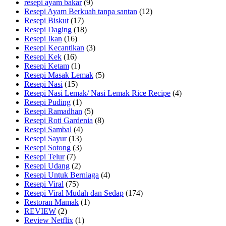
resepi ayam bakar
(9)
Resepi Ayam Berkuah tanpa santan
(12)
Resepi Biskut
(17)
Resepi Daging
(18)
Resepi Ikan
(16)
Resepi Kecantikan
(3)
Resepi Kek
(16)
Resepi Ketam
(1)
Resepi Masak Lemak
(5)
Resepi Nasi
(15)
Resepi Nasi Lemak/ Nasi Lemak Rice Recipe
(4)
Resepi Puding
(1)
Resepi Ramadhan
(5)
Resepi Roti Gardenia
(8)
Resepi Sambal
(4)
Resepi Sayur
(13)
Resepi Sotong
(3)
Resepi Telur
(7)
Resepi Udang
(2)
Resepi Untuk Berniaga
(4)
Resepi Viral
(75)
Resepi Viral Mudah dan Sedap
(174)
Restoran Mamak
(1)
REVIEW
(2)
Review Netflix
(1)