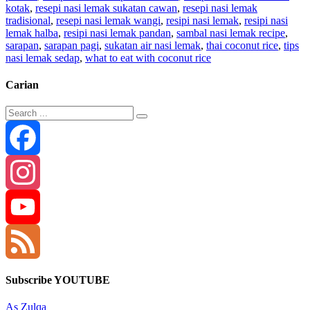
kotak
,
resepi nasi lemak sukatan cawan
,
resepi nasi lemak
tradisional
,
resepi nasi lemak wangi
,
resipi nasi lemak
,
resipi nasi
lemak halba
,
resipi nasi lemak pandan
,
sambal nasi lemak recipe
,
sarapan
,
sarapan pagi
,
sukatan air nasi lemak
,
thai coconut rice
,
tips
nasi lemak sedap
,
what to eat with coconut rice
Carian
Facebook
Instagram
YouTube
Channel
Feed
Subscribe YOUTUBE
As Zulqa