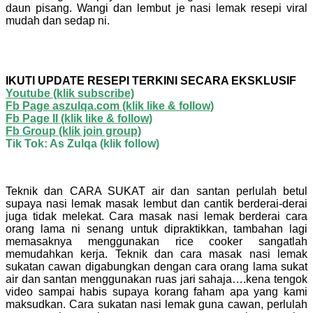
daun pisang. Wangi dan lembut je nasi lemak resepi viral
mudah dan sedap ni.
IKUTI UPDATE RESEPI TERKINI SECARA EKSKLUSIF
Youtube
(klik subscribe)
Fb Page aszulqa.com (klik like & follow)
Fb Page II (klik like & follow)
Fb Group (klik join group)
Tik Tok: As Zulqa (klik follow)
Teknik dan CARA SUKAT air dan santan perlulah betul
supaya nasi lemak masak lembut dan cantik berderai-derai
juga tidak melekat. Cara masak nasi lemak berderai cara
orang lama ni senang untuk dipraktikkan, tambahan lagi
memasaknya menggunakan rice cooker sangatlah
memudahkan kerja. Teknik dan cara masak nasi lemak
sukatan cawan digabungkan dengan cara orang lama sukat
air dan santan menggunakan ruas jari sahaja….kena tengok
video sampai habis supaya korang faham apa yang kami
maksudkan. Cara sukatan nasi lemak guna cawan, perlulah