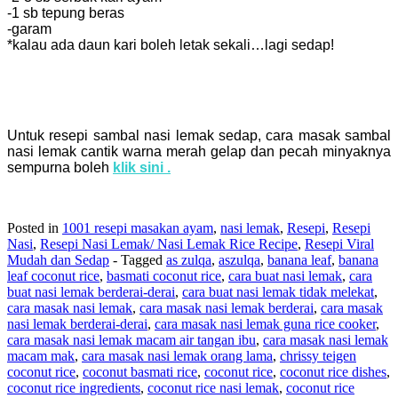
-1 sb tepung beras
-garam
*kalau ada daun kari boleh letak sekali…lagi sedap!
Untuk resepi sambal nasi lemak sedap, cara masak sambal
nasi lemak cantik warna merah gelap dan pecah minyaknya
sempurna boleh
klik sini .
Posted in
1001 resepi masakan ayam
,
nasi lemak
,
Resepi
,
Resepi
Nasi
,
Resepi Nasi Lemak/ Nasi Lemak Rice Recipe
,
Resepi Viral
Mudah dan Sedap
- Tagged
as zulqa
,
aszulqa
,
banana leaf
,
banana
leaf coconut rice
,
basmati coconut rice
,
cara buat nasi lemak
,
cara
buat nasi lemak berderai-derai
,
cara buat nasi lemak tidak melekat
,
cara masak nasi lemak
,
cara masak nasi lemak berderai
,
cara masak
nasi lemak berderai-derai
,
cara masak nasi lemak guna rice cooker
,
cara masak nasi lemak macam air tangan ibu
,
cara masak nasi lemak
macam mak
,
cara masak nasi lemak orang lama
,
chrissy teigen
coconut rice
,
coconut basmati rice
,
coconut rice
,
coconut rice dishes
,
coconut rice ingredients
,
coconut rice nasi lemak
,
coconut rice