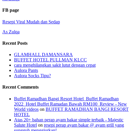
FB page
Resepi Viral Mudah dan Sedap
As Zulqa
Recent Posts
GLAMHALL DAMANSARA
BUFFET HOTEL PULLMAN KLCC
cara menghilangkan sakit lutut dengan cepat
Aulora Pants
Aulora Socks Tipu?
Recent Comments
Buffet Ramadhan Bangi Resort Hotel_Buffet Ramadhan
2022_Hotel Buffet Ramadan Bawah RM100_Review - New
World videos
on
BUFFET RAMADHAN BANGI RESORT
HOTEL
Atas 20+ bahan perap ayam bakar simple terbaik - Majestic
Salute Hotel
on
resepi perap ayam bakar @ ayam grill yang
sungguh menggiurkan!