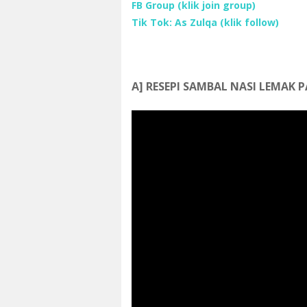
FB Group
(klik join group)
Tik Tok: As Zulqa (klik follow)
A] RESEPI SAMBAL NASI LEMAK 