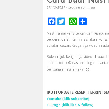
Cara Buat Nasi 
27/12/2021
Leave a comment
F
T
W
S
ac
wi
h
h
Mesti ramai yang tercari-cari resepi
e
tt
at
ar
berderai-derai. Kali ini sis akan kon
b
er
s
e
sukatan cawan. Ketiga-tiga video ini ad
o
A
Boleh rujuk ketiga-tiga video di bawah
o
p
santan kotak @ nasi lemak guna santan 
k
p
cd.
beli sahaja nasi lemak m
IKUTI UPDATE RESEPI TERKINI S
Youtube
(klik subscribe)
FB Page
(klik like & follow)