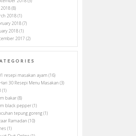
ptember 2018
(5)
y 2018
(8)
rch 2018
(1)
ruary 2018
(7)
uary 2018
(1)
cember 2017
(2)
ATEGORIES
01 resepi masakan ayam
(16)
Hari 30 Resepi Menu Masakan
(3)
B
(1)
am bakar
(8)
am black pepper
(1)
ncuhan tepung goreng
(1)
zaar Ramadan
(10)
nes
(1)
uat Duit Online
(1)