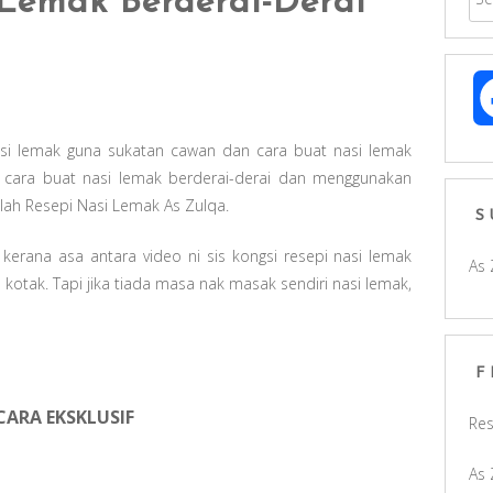
Lemak Berderai-Derai
 nasi lemak guna sukatan cawan dan cara buat nasi lemak
gsi cara buat nasi lemak berderai-derai dan menggunakan
alah Resepi Nasi Lemak As Zulqa.
S
 kerana asa antara video ni sis kongsi resepi nasi lemak
As 
kotak. Tapi jika tiada masa nak masak sendiri nasi lemak,
F
ECARA EKSKLUSIF
Res
As 