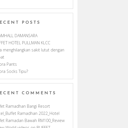
m
h
ECENT POSTS
a
AMHALL DAMANSARA
n
FFET HOTEL PULLMAN KLCC
a menghilangkan sakit lutut dengan
n
pat
ora Pants
e
ora Socks Tipu?
l
ECENT COMMENTS
fet Ramadhan Bangi Resort
el_Buffet Ramadhan 2022_Hotel
ffet Ramadan Bawah RM100_Review
ew World videos
on
BUFFET