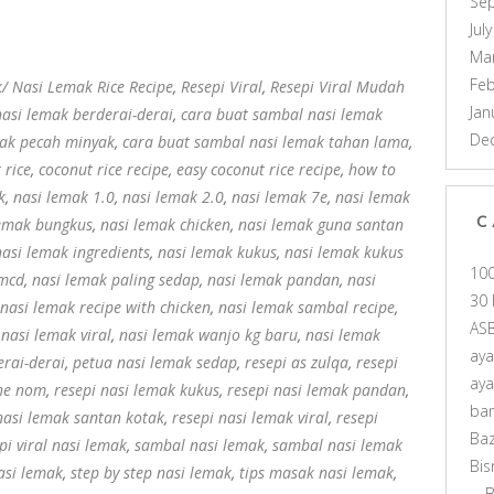
Se
Jul
Ma
Feb
/ Nasi Lemak Rice Recipe
,
Resepi Viral
,
Resepi Viral Mudah
Jan
nasi lemak berderai-derai
,
cara buat sambal nasi lemak
De
mak pecah minyak
,
cara buat sambal nasi lemak tahan lama
,
 rice
,
coconut rice recipe
,
easy coconut rice recipe
,
how to
k
,
nasi lemak 1.0
,
nasi lemak 2.0
,
nasi lemak 7e
,
nasi lemak
lemak bungkus
,
nasi lemak chicken
,
nasi lemak guna santan
C
nasi lemak ingredients
,
nasi lemak kukus
,
nasi lemak kukus
10
 mcd
,
nasi lemak paling sedap
,
nasi lemak pandan
,
nasi
30 
nasi lemak recipe with chicken
,
nasi lemak sambal recipe
,
AS
,
nasi lemak viral
,
nasi lemak wanjo kg baru
,
nasi lemak
ay
rai-derai
,
petua nasi lemak sedap
,
resepi as zulqa
,
resepi
ay
che nom
,
resepi nasi lemak kukus
,
resepi nasi lemak pandan
,
ba
nasi lemak santan kotak
,
resepi nasi lemak viral
,
resepi
Ba
pi viral nasi lemak
,
sambal nasi lemak
,
sambal nasi lemak
Bis
asi lemak
,
step by step nasi lemak
,
tips masak nasi lemak
,
B