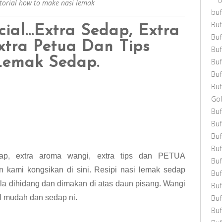
torial how to make nasi lemak
buf
Buf
ial…Extra Sedap, Extra
Bu
tra Petua Dan Tips
Bu
emak Sedap.
Bu
Buf
Buf
Gol
Bu
Buf
Buf
Buf
ap, extra aroma wangi, extra tips dan PETUA
Buf
 kami kongsikan di sini. Resipi nasi lemak sedap
Bu
la dihidang dan dimakan di atas daun pisang. Wangi
Buf
al mudah dan sedap ni.
Buf
Bu