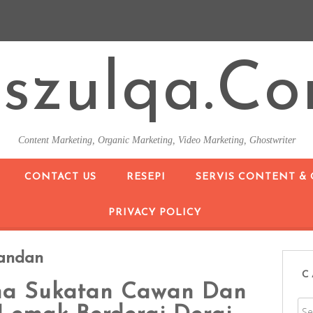
szulqa.c
Content Marketing, Organic Marketing, Video Marketing, Ghostwriter
SKIP TO CONTENT
CONTACT US
RESEPI
SERVIS CONTENT &
PRIVACY POLICY
andan
C
na Sukatan Cawan Dan