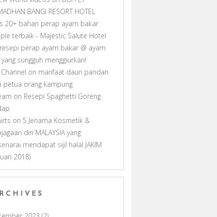
MADHAN BANGI RESORT HOTEL
as 20+ bahan perap ayam bakar
ple terbaik - Majestic Salute Hotel
resepi perap ayam bakar @ ayam
ll yang sungguh menggiurkan!
 Channel
on
manfaat daun pandan
i petua orang kampung
ream
on
Resepi Spaghetti Goreng
dap
hirts
on
5 Jenama Kosmetik &
jagaan diri MALAYSIA yang
senarai mendapat sijil halal JAKIM
nuari 2018)
RCHIVES
cember 2023
(2)