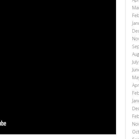
Ma
Feb
Jan
De
No
Se
Aug
Jul
Jun
Ma
Apr
Feb
Jan
De
Feb
No
Oc