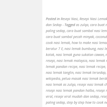
Posted in
Resepi Nasi
,
Resepi Nasi Lemak
dan Sedap
- Tagged
as zulqa
,
cara buat 
paling sedap
,
cara buat sambal nasi le
cara buat sambal pecah minyak
,
coconut
cook nasi lemak
,
how to make nasi lema
beratur 7 E
,
nasi lemak bumbung
,
nasi 
kotak
,
nasi lemak guna sukatan cawan
,
resepi
,
nasi lemak malaysia
,
nasi lemak
lemak pandan recipe
,
nasi lemak recipe
,
nasi lemak tanglin
,
nasi lemak tersedap
wikipedia
,
petua masak nasi lemak berde
nasi lemak as zulqa
,
resepi nasi lemak 
resepi nasi lemak pandan halba
,
resepi 
viral
,
resepi viral mudah dan sedap
,
rese
paling sedap
,
step by step how to cook n