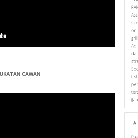
RA
At
sim
on
gri
Adi
dar
st
Se
 SUKATAN CAWAN
t s
I
pen
ter
(Ja
A
De