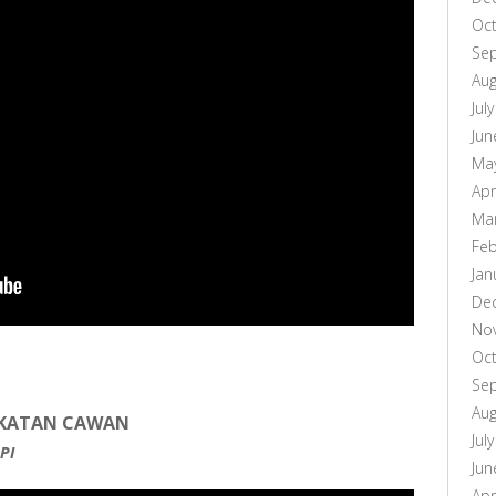
Oc
Se
Aug
Jul
Jun
Ma
Apr
Ma
Feb
Jan
De
No
Oc
Se
Aug
SUKATAN CAWAN
Jul
PI
Jun
Apr