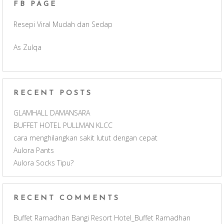
FB PAGE
o
g
b
Resepi Viral Mudah dan Sedap
o
r
e
As Zulqa
k
a
C
m
h
RECENT POSTS
a
GLAMHALL DAMANSARA
BUFFET HOTEL PULLMAN KLCC
n
cara menghilangkan sakit lutut dengan cepat
Aulora Pants
n
Aulora Socks Tipu?
e
RECENT COMMENTS
l
Buffet Ramadhan Bangi Resort Hotel_Buffet Ramadhan