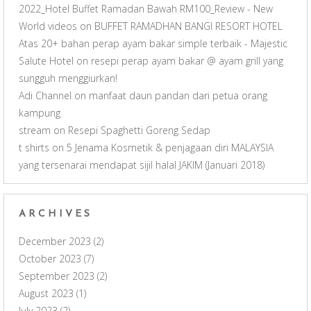
2022_Hotel Buffet Ramadan Bawah RM100_Review - New
World videos
on
BUFFET RAMADHAN BANGI RESORT HOTEL
Atas 20+ bahan perap ayam bakar simple terbaik - Majestic
Salute Hotel
on
resepi perap ayam bakar @ ayam grill yang
sungguh menggiurkan!
Adi Channel
on
manfaat daun pandan dari petua orang
kampung
stream
on
Resepi Spaghetti Goreng Sedap
t shirts
on
5 Jenama Kosmetik & penjagaan diri MALAYSIA
yang tersenarai mendapat sijil halal JAKIM (Januari 2018)
ARCHIVES
December 2023
(2)
October 2023
(7)
September 2023
(2)
August 2023
(1)
July 2023
(2)