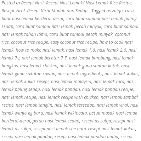
Posted in
Resepi Nasi
,
Resepi Nasi Lemak/ Nasi Lemak Rice Recipe
,
Resepi Viral
,
Resepi Viral Mudah dan Sedap
- Tagged
as zulqa
,
cara
buat nasi lemak berderai-derai
,
cara buat sambal nasi lemak paling
sedap
,
cara buat sambal nasi lemak pecah minyak
,
cara buat sambal
nasi lemak tahan lama
,
cara buat sambal pecah minyak
,
coconut
rice
,
coconut rice recipe
,
easy coconut rice recipe
,
how to cook nasi
lemak
,
how to make nasi lemak
,
nasi lemak 1.0
,
nasi lemak 2.0
,
nasi
lemak 7e
,
nasi lemak beratur 7 E
,
nasi lemak bumbung
,
nasi lemak
bungkus
,
nasi lemak chicken
,
nasi lemak guna santan kotak
,
nasi
lemak guna sukatan cawan
,
nasi lemak ingredients
,
nasi lemak kukus
,
nasi lemak kukus resepi
,
nasi lemak malaysia
,
nasi lemak mcd
,
nasi
lemak paling sedap
,
nasi lemak pandan
,
nasi lemak pandan recipe
,
nasi lemak recipe
,
nasi lemak recipe with chicken
,
nasi lemak sambal
recipe
,
nasi lemak tanglin
,
nasi lemak tersedap
,
nasi lemak viral
,
nasi
lemak wanjo kg baru
,
nasi lemak wikipedia
,
petua masak nasi lemak
berderai-derai
,
petua nasi lemak sedap
,
resepi as zulqa
,
resepi nasi
lemak as zulqa
,
resepi nasi lemak che nom
,
resepi nasi lemak kukus
,
resepi nasi lemak pandan
,
resepi nasi lemak pandan halba
,
resepi