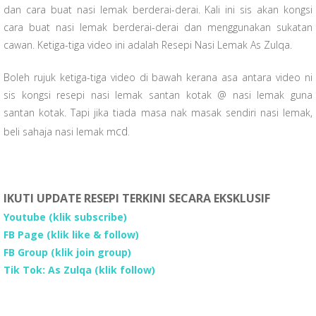
e
tt
at
ar
dan cara buat nasi lemak berderai-derai. Kali ini sis akan kongsi
b
er
s
e
cara buat nasi lemak berderai-derai dan menggunakan sukatan
o
A
cawan. Ketiga-tiga video ini adalah Resepi Nasi Lemak As Zulqa.
o
p
Boleh rujuk ketiga-tiga video di bawah kerana asa antara video ni
k
p
sis kongsi resepi nasi lemak santan kotak @ nasi lemak guna
santan kotak. Tapi jika tiada masa nak masak sendiri nasi lemak,
cd.
beli sahaja nasi lemak m
IKUTI UPDATE RESEPI TERKINI SECARA EKSKLUSIF
Youtube
(klik subscribe)
FB Page
(klik like & follow)
FB Group
(klik join group)
Tik Tok: As Zulqa (klik follow)