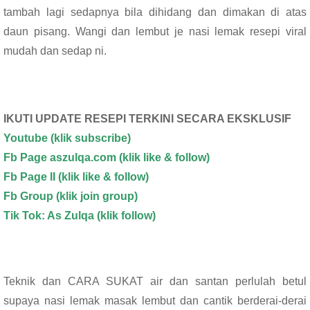
o
A
tambah lagi sedapnya bila dihidang dan dimakan di atas
o
p
daun pisang. Wangi dan lembut je nasi lemak resepi viral
k
p
mudah dan sedap ni.
IKUTI UPDATE RESEPI TERKINI SECARA EKSKLUSIF
Youtube
(klik subscribe)
Fb Page aszulqa.com (klik like & follow)
Fb Page II (klik like & follow)
Fb Group (klik join group)
Tik Tok: As Zulqa (klik follow)
Teknik dan CARA SUKAT air dan santan perlulah betul
supaya nasi lemak masak lembut dan cantik berderai-derai