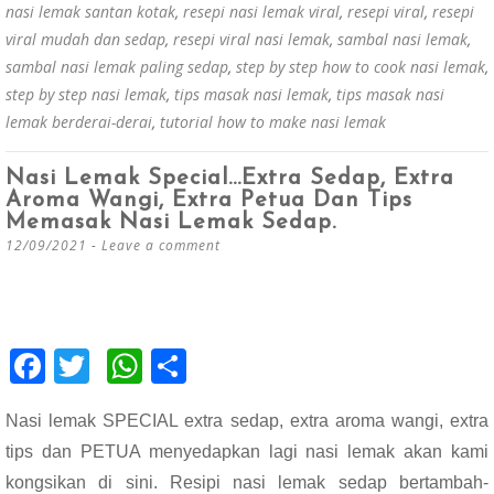
nasi lemak santan kotak
,
resepi nasi lemak viral
,
resepi viral
,
resepi
viral mudah dan sedap
,
resepi viral nasi lemak
,
sambal nasi lemak
,
sambal nasi lemak paling sedap
,
step by step how to cook nasi lemak
,
step by step nasi lemak
,
tips masak nasi lemak
,
tips masak nasi
lemak berderai-derai
,
tutorial how to make nasi lemak
Nasi Lemak Special…Extra Sedap, Extra
Aroma Wangi, Extra Petua Dan Tips
Memasak Nasi Lemak Sedap.
12/09/2021
Leave a comment
F
T
W
S
ac
wi
h
h
Nasi lemak SPECIAL extra sedap, extra aroma wangi, extra
e
tt
at
ar
tips dan PETUA menyedapkan lagi nasi lemak akan kami
b
er
s
e
kongsikan di sini. Resipi nasi lemak sedap bertambah-