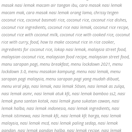
masak nasi lemak macam air tangan ibu
,
cara masak nasi lemak
macam mak
,
cara masak nasi lemak orang lama
,
chrissy teigen
coconut rice
,
coconut basmati rice
,
coconut rice
,
coconut rice dishes
,
coconut rice ingredients
,
coconut rice nasi lemak
,
coconut rice recipe
,
coconut rice with coconut milk
,
coconut rice with cooked rice
,
coconut
rice with curry
,
food
,
how to make coconut rice in rice cooker
,
ingredients for coconut rice
,
lokap nasi lemak
,
malaysia street food
,
malaysian coconut rice
,
malaysian food recipe
,
malaysian street food
,
manu sarapan pagi
,
menu breakfast
,
menu lockdown 2021
,
menu
lockdown 3.0
,
menu masakan kampung
,
menu nasi lemak
,
menu
sarapan pagi malaysia
,
menu sarapan pagi yang mudah dibuat
,
menu viral pkp
,
nasi lemak
,
nasi lemak 50sen
,
nasi lemak as zulqa
,
nasi lemak asmr
,
nasi lemak atuk kfc
,
nasi lemak bamboo ss2
,
nasi
lemak guna santan kotak
,
nasi lemak guna sukatan cawan
,
nasi
lemak halba
,
nasi lemak indonesia
,
nasi lemak ingredients
,
nasi
lemak istimewa
,
nasi lemak kfc
,
nasi lemak kfc harga
,
nasi lemak
malaysia
,
nasi lemak mcd
,
nasi lemak paling sedap
,
nasi lemak
pandan
,
nasi lemak pandan halba
,
nasi lemak recipe
,
nasi lemak