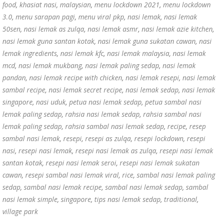
food
,
khasiat nasi
,
malaysian
,
menu lockdown 2021
,
menu lockdown
3.0
,
menu sarapan pagi
,
menu viral pkp
,
nasi lemak
,
nasi lemak
50sen
,
nasi lemak as zulqa
,
nasi lemak asmr
,
nasi lemak azie kitchen
,
nasi lemak guna santan kotak
,
nasi lemak guna sukatan cawan
,
nasi
lemak ingredients
,
nasi lemak kfc
,
nasi lemak malaysia
,
nasi lemak
mcd
,
nasi lemak mukbang
,
nasi lemak paling sedap
,
nasi lemak
pandan
,
nasi lemak recipe with chicken
,
nasi lemak resepi
,
nasi lemak
sambal recipe
,
nasi lemak secret recipe
,
nasi lemak sedap
,
nasi lemak
singapore
,
nasi uduk
,
petua nasi lemak sedap
,
petua sambal nasi
lemak paling sedap
,
rahsia nasi lemak sedap
,
rahsia sambal nasi
lemak paling sedap
,
rahsia sambal nasi lemak sedap
,
recipe
,
resep
sambal nasi lemak
,
resepi
,
resepi as zulqa
,
resepi lockdown
,
resepi
nasi
,
resepi nasi lemak
,
resepi nasi lemak as zulqa
,
resepi nasi lemak
santan kotak
,
resepi nasi lemak seroi
,
resepi nasi lemak sukatan
cawan
,
resepi sambal nasi lemak viral
,
rice
,
sambal nasi lemak paling
sedap
,
sambal nasi lemak recipe
,
sambal nasi lemak sedap
,
sambal
nasi lemak simple
,
singapore
,
tips nasi lemak sedap
,
traditional
,
village park