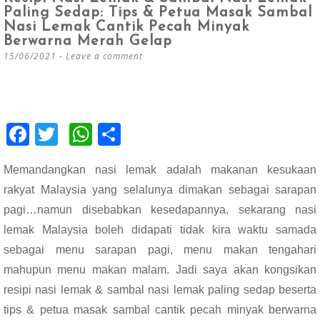
Paling Sedap: Tips & Petua Masak Sambal
Nasi Lemak Cantik Pecah Minyak
Berwarna Merah Gelap
15/06/2021
Leave a comment
F
T
W
S
ac
wi
h
h
Memandangkan nasi lemak adalah makanan kesukaan
e
tt
at
ar
rakyat Malaysia yang selalunya dimakan sebagai sarapan
b
er
s
e
pagi…namun disebabkan kesedapannya, sekarang nasi
o
A
lemak Malaysia boleh didapati tidak kira waktu samada
o
p
sebagai menu sarapan pagi, menu makan tengahari
k
p
mahupun menu makan malam. Jadi saya akan kongsikan
resipi nasi lemak & sambal nasi lemak paling sedap beserta
tips & petua masak sambal cantik pecah minyak berwarna