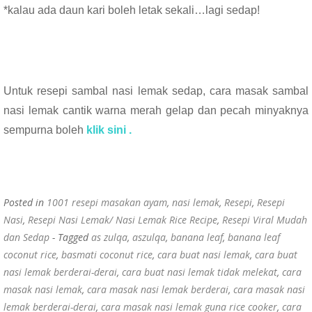
*kalau ada daun kari boleh letak sekali…lagi sedap!
Untuk resepi sambal nasi lemak sedap, cara masak sambal
nasi lemak cantik warna merah gelap dan pecah minyaknya
sempurna boleh
klik sini .
Posted in
1001 resepi masakan ayam
,
nasi lemak
,
Resepi
,
Resepi
Nasi
,
Resepi Nasi Lemak/ Nasi Lemak Rice Recipe
,
Resepi Viral Mudah
dan Sedap
- Tagged
as zulqa
,
aszulqa
,
banana leaf
,
banana leaf
coconut rice
,
basmati coconut rice
,
cara buat nasi lemak
,
cara buat
nasi lemak berderai-derai
,
cara buat nasi lemak tidak melekat
,
cara
masak nasi lemak
,
cara masak nasi lemak berderai
,
cara masak nasi
lemak berderai-derai
,
cara masak nasi lemak guna rice cooker
,
cara