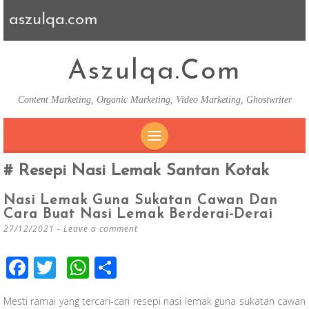
aszulqa.com
Aszulqa.com
Content Marketing, Organic Marketing, Video Marketing, Ghostwriter
SKIP TO CONTENT
Resepi Nasi Lemak Santan Kotak
Nasi Lemak Guna Sukatan Cawan Dan
Cara Buat Nasi Lemak Berderai-Derai
27/12/2021
Leave a comment
F
T
W
S
ac
wi
h
h
Mesti ramai yang tercari-cari resepi nasi lemak guna sukatan cawan