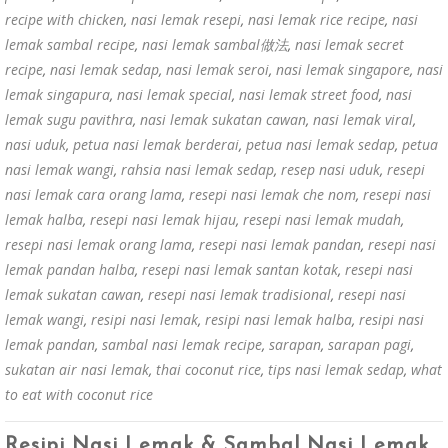
recipe with chicken
,
nasi lemak resepi
,
nasi lemak rice recipe
,
nasi
lemak sambal recipe
,
nasi lemak sambal做法
,
nasi lemak secret
recipe
,
nasi lemak sedap
,
nasi lemak seroi
,
nasi lemak singapore
,
nasi
lemak singapura
,
nasi lemak special
,
nasi lemak street food
,
nasi
lemak sugu pavithra
,
nasi lemak sukatan cawan
,
nasi lemak viral
,
nasi uduk
,
petua nasi lemak berderai
,
petua nasi lemak sedap
,
petua
nasi lemak wangi
,
rahsia nasi lemak sedap
,
resep nasi uduk
,
resepi
nasi lemak cara orang lama
,
resepi nasi lemak che nom
,
resepi nasi
lemak halba
,
resepi nasi lemak hijau
,
resepi nasi lemak mudah
,
resepi nasi lemak orang lama
,
resepi nasi lemak pandan
,
resepi nasi
lemak pandan halba
,
resepi nasi lemak santan kotak
,
resepi nasi
lemak sukatan cawan
,
resepi nasi lemak tradisional
,
resepi nasi
lemak wangi
,
resipi nasi lemak
,
resipi nasi lemak halba
,
resipi nasi
lemak pandan
,
sambal nasi lemak recipe
,
sarapan
,
sarapan pagi
,
sukatan air nasi lemak
,
thai coconut rice
,
tips nasi lemak sedap
,
what
to eat with coconut rice
Resipi Nasi Lemak & Sambal Nasi Lemak