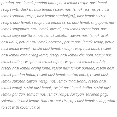
pandan
,
nasi lemak pandan halba
,
nasi lemak recipe
,
nasi lemak
recipe with chicken
,
nasi lemak resepi
,
nasi lemak rice recipe
,
nasi
lemak sambal recipe
,
nasi lemak sambal做法
,
nasi lemak secret
recipe
,
nasi lemak sedap
,
nasi lemak seroi
,
nasi lemak singapore
,
nasi
lemak singapura
,
nasi lemak special
,
nasi lemak street food
,
nasi
lemak sugu pavithra
,
nasi lemak sukatan cawan
,
nasi lemak viral
,
nasi uduk
,
petua nasi lemak berderai
,
petua nasi lemak sedap
,
petua
nasi lemak wangi
,
rahsia nasi lemak sedap
,
resep nasi uduk
,
resepi
nasi lemak cara orang lama
,
resepi nasi lemak che nom
,
resepi nasi
lemak halba
,
resepi nasi lemak hijau
,
resepi nasi lemak mudah
,
resepi nasi lemak orang lama
,
resepi nasi lemak pandan
,
resepi nasi
lemak pandan halba
,
resepi nasi lemak santan kotak
,
resepi nasi
lemak sukatan cawan
,
resepi nasi lemak tradisional
,
resepi nasi
lemak wangi
,
resipi nasi lemak
,
resipi nasi lemak halba
,
resipi nasi
lemak pandan
,
sambal nasi lemak recipe
,
sarapan
,
sarapan pagi
,
sukatan air nasi lemak
,
thai coconut rice
,
tips nasi lemak sedap
,
what
to eat with coconut rice