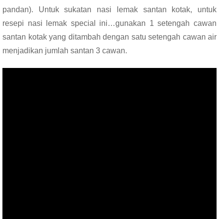
pandan). Untuk sukatan nasi lemak santan kotak, untuk
resepi nasi lemak special ini…gunakan 1 setengah cawan
santan kotak yang ditambah dengan satu setengah cawan air
menjadikan jumlah santan 3 cawan.