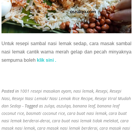
Untuk resepi sambal nasi lemak sedap, cara masak sambal
nasi lemak cantik warna merah gelap dan pecah minyaknya
sempurna boleh
klik sini .
Posted in
1001 resepi masakan ayam
,
nasi lemak
,
Resepi
,
Resepi
Nasi
,
Resepi Nasi Lemak/ Nasi Lemak Rice Recipe
,
Resepi Viral Mudah
dan Sedap
- Tagged
as zulqa
,
aszulqa
,
banana leaf
,
banana leaf
coconut rice
,
basmati coconut rice
,
cara buat nasi lemak
,
cara buat
nasi lemak berderai-derai
,
cara buat nasi lemak tidak melekat
,
cara
masak nasi lemak
,
cara masak nasi lemak berderai
,
cara masak nasi