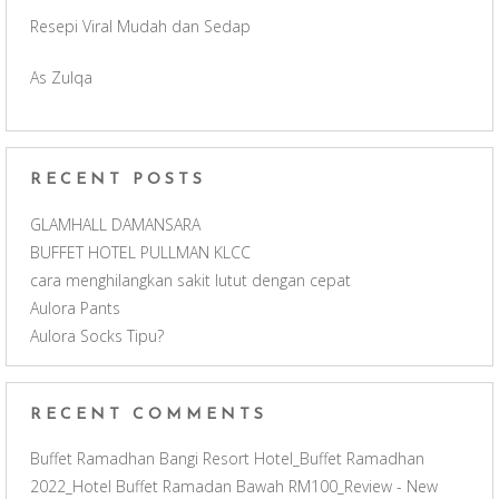
o
g
b
Resepi Viral Mudah dan Sedap
o
r
e
As Zulqa
k
a
C
m
h
RECENT POSTS
a
GLAMHALL DAMANSARA
BUFFET HOTEL PULLMAN KLCC
n
cara menghilangkan sakit lutut dengan cepat
Aulora Pants
n
Aulora Socks Tipu?
e
RECENT COMMENTS
l
Buffet Ramadhan Bangi Resort Hotel_Buffet Ramadhan
2022_Hotel Buffet Ramadan Bawah RM100_Review - New