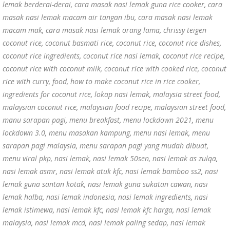
lemak berderai-derai
,
cara masak nasi lemak guna rice cooker
,
cara
masak nasi lemak macam air tangan ibu
,
cara masak nasi lemak
macam mak
,
cara masak nasi lemak orang lama
,
chrissy teigen
coconut rice
,
coconut basmati rice
,
coconut rice
,
coconut rice dishes
,
coconut rice ingredients
,
coconut rice nasi lemak
,
coconut rice recipe
,
coconut rice with coconut milk
,
coconut rice with cooked rice
,
coconut
rice with curry
,
food
,
how to make coconut rice in rice cooker
,
ingredients for coconut rice
,
lokap nasi lemak
,
malaysia street food
,
malaysian coconut rice
,
malaysian food recipe
,
malaysian street food
,
manu sarapan pagi
,
menu breakfast
,
menu lockdown 2021
,
menu
lockdown 3.0
,
menu masakan kampung
,
menu nasi lemak
,
menu
sarapan pagi malaysia
,
menu sarapan pagi yang mudah dibuat
,
menu viral pkp
,
nasi lemak
,
nasi lemak 50sen
,
nasi lemak as zulqa
,
nasi lemak asmr
,
nasi lemak atuk kfc
,
nasi lemak bamboo ss2
,
nasi
lemak guna santan kotak
,
nasi lemak guna sukatan cawan
,
nasi
lemak halba
,
nasi lemak indonesia
,
nasi lemak ingredients
,
nasi
lemak istimewa
,
nasi lemak kfc
,
nasi lemak kfc harga
,
nasi lemak
malaysia
,
nasi lemak mcd
,
nasi lemak paling sedap
,
nasi lemak