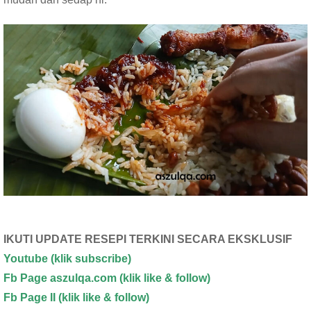
k
p
IKUTI UPDATE RESEPI TERKINI SECARA EKSKLUSIF
Youtube
(klik subscribe)
Fb Page aszulqa.com (klik like & follow)
Fb Page II (klik like & follow)