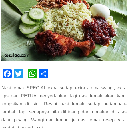
F
T
W
S
ac
wi
h
h
Nasi lemak SPECIAL extra sedap, extra aroma wangi, extra
e
tt
at
ar
tips dan PETUA menyedapkan lagi nasi lemak akan kami
b
er
s
e
kongsikan di sini. Resipi nasi lemak sedap bertambah-
o
A
tambah lagi sedapnya bila dihidang dan dimakan di atas
o
p
daun pisang. Wangi dan lembut je nasi lemak resepi viral
mudah dan sedap ni.