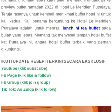
Ramadan. Jumaat lepas kami telah memenuhi undangan ke
o
A
preview buffet ramadan 2022 di Hotel Le Meridien Putrajaya.
o
p
Teruja rasanya untuk kembali menikmati buffet hotel ni untuk
k
p
kali kedua. Kali pertama berkunjung ke Hotel Le Meridien
Putrajaya adalah untuk merasai
lunch hi tea buffet
pada
bulan yang lepas. Memang tak menyesal tempah hotel buffet
kat Putrajaya ni, antara hotel buffet terbaik yang pernah
dikunjungi.
IKUTI UPDATE RESEPI TERKINI SECARA EKSKLUSIF
Youtube (klik subscribe)
Fb Page (klik like & follow)
Fb Group (klik join group)
Tik Tok: As Zulqa (klik follow)