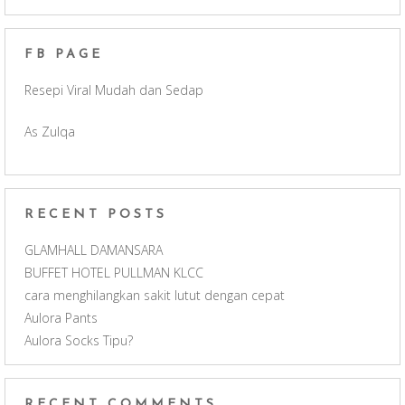
b
a
u
FB PAGE
o
g
b
Resepi Viral Mudah dan Sedap
o
r
e
As Zulqa
k
a
C
m
h
RECENT POSTS
a
GLAMHALL DAMANSARA
BUFFET HOTEL PULLMAN KLCC
n
cara menghilangkan sakit lutut dengan cepat
Aulora Pants
n
Aulora Socks Tipu?
e
RECENT COMMENTS