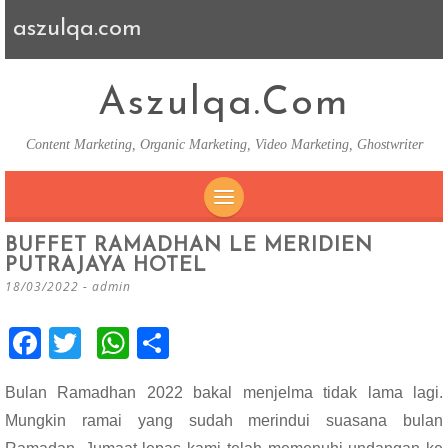
aszulqa.com
Aszulqa.com
Content Marketing, Organic Marketing, Video Marketing, Ghostwriter
SKIP TO CONTENT
BUFFET RAMADHAN LE MERIDIEN
PUTRAJAYA HOTEL
18/03/2022
-
admin
F
T
W
S
ac
wi
h
h
Bulan Ramadhan 2022 bakal menjelma tidak lama lagi.
e
tt
at
ar
Mungkin ramai yang sudah merindui suasana bulan
b
er
s
e