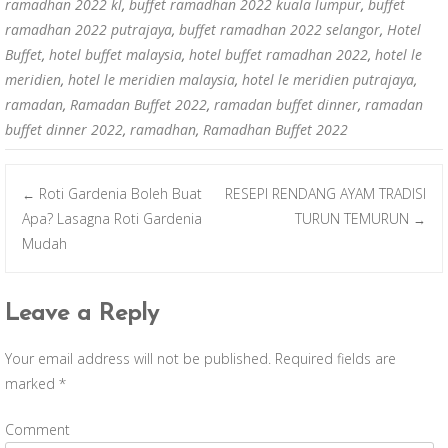
ramadhan 2022 kl
,
buffet ramadhan 2022 kuala lumpur
,
buffet
ramadhan 2022 putrajaya
,
buffet ramadhan 2022 selangor
,
Hotel
Buffet
,
hotel buffet malaysia
,
hotel buffet ramadhan 2022
,
hotel le
meridien
,
hotel le meridien malaysia
,
hotel le meridien putrajaya
,
ramadan
,
Ramadan Buffet 2022
,
ramadan buffet dinner
,
ramadan
buffet dinner 2022
,
ramadhan
,
Ramadhan Buffet 2022
Roti Gardenia Boleh Buat
RESEPI RENDANG AYAM TRADISI
←
Post navigation
Apa? Lasagna Roti Gardenia
TURUN TEMURUN
→
Mudah
Leave a Reply
Your email address will not be published.
Required fields are
marked
*
Comment