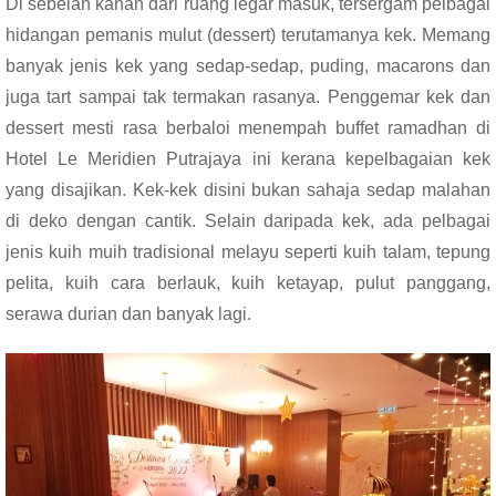
Di sebelah kanan dari ruang legar masuk, tersergam pelbagai
hidangan pemanis mulut (dessert) terutamanya kek. Memang
banyak jenis kek yang sedap-sedap, puding, macarons dan
juga tart sampai tak termakan rasanya. Penggemar kek dan
dessert mesti rasa berbaloi menempah buffet ramadhan di
Hotel Le Meridien Putrajaya ini kerana kepelbagaian kek
yang disajikan. Kek-kek disini bukan sahaja sedap malahan
di deko dengan cantik. Selain daripada kek, ada pelbagai
jenis kuih muih tradisional melayu seperti kuih talam, tepung
pelita, kuih cara berlauk, kuih ketayap, pulut panggang,
serawa durian dan banyak lagi.