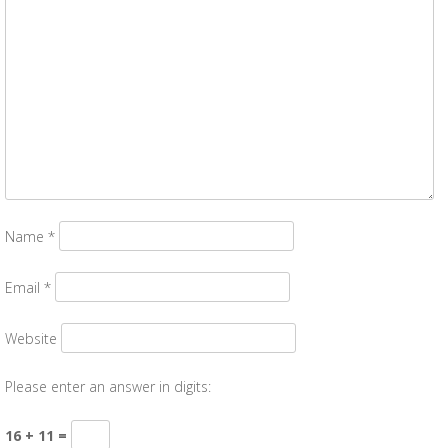
Name
*
Email
*
Website
Please enter an answer in digits:
16 + 11 =