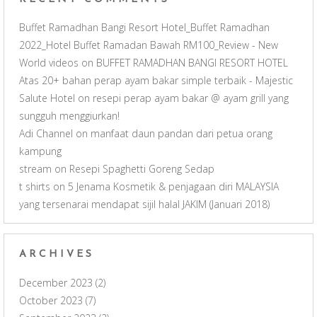
l
Buffet Ramadhan Bangi Resort Hotel_Buffet Ramadhan
2022_Hotel Buffet Ramadan Bawah RM100_Review - New
World videos
on
BUFFET RAMADHAN BANGI RESORT HOTEL
Atas 20+ bahan perap ayam bakar simple terbaik - Majestic
Salute Hotel
on
resepi perap ayam bakar @ ayam grill yang
sungguh menggiurkan!
Adi Channel
on
manfaat daun pandan dari petua orang
kampung
stream
on
Resepi Spaghetti Goreng Sedap
t shirts
on
5 Jenama Kosmetik & penjagaan diri MALAYSIA
yang tersenarai mendapat sijil halal JAKIM (Januari 2018)
ARCHIVES
December 2023
(2)
October 2023
(7)