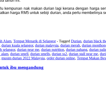
ia tahun ini.
rlu kempunan nak makan durian lagi kerana dengan harga semu
tkan harga RM5 untuk sebiji durian, anda perlu membelinya s
ah Alam
,
Tempat Menarik di Selangor
- Tagged
Durian
,
durian black th
,
durian kuala selangor
,
durian malaysia
,
durian merah
,
durian monthon
h selangor
,
durian near me
,
durian nutrition
,
durian pahang
,
durian pal
h alam
,
durian smell
,
durian smells
,
durian ss2
,
durian stall near me
,
duri
,
musim durian 2022 Malaysia
,
order durian online
,
Tempat Makan Bes
 untuk ibu mengandung