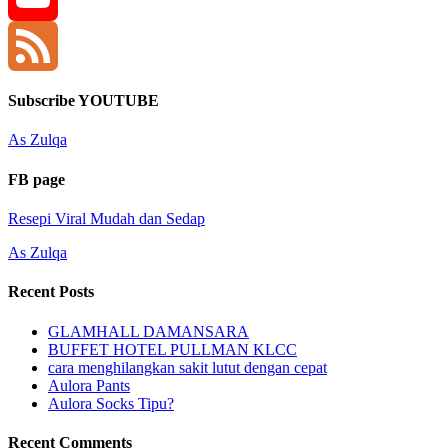
YouTube
Channel
Feed
Subscribe YOUTUBE
As Zulqa
FB page
Resepi Viral Mudah dan Sedap
As Zulqa
Recent Posts
GLAMHALL DAMANSARA
BUFFET HOTEL PULLMAN KLCC
cara menghilangkan sakit lutut dengan cepat
Aulora Pants
Aulora Socks Tipu?
Recent Comments