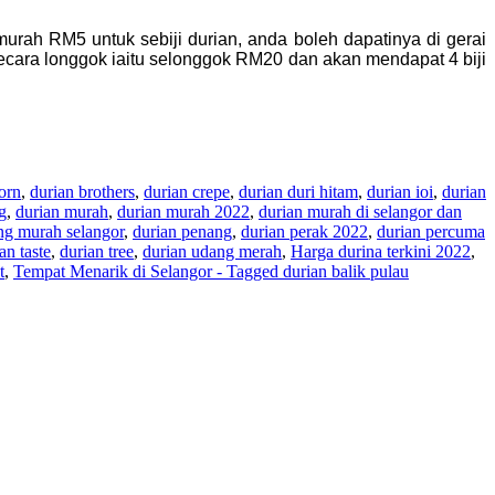
rah RM5 untuk sebiji durian, anda boleh dapatinya di gerai
ecara longgok iaitu selonggok RM20 dan akan mendapat 4 biji
orn
,
durian brothers
,
durian crepe
,
durian duri hitam
,
durian ioi
,
durian
g
,
durian murah
,
durian murah 2022
,
durian murah di selangor dan
ing murah selangor
,
durian penang
,
durian perak 2022
,
durian percuma
an taste
,
durian tree
,
durian udang merah
,
Harga durina terkini 2022
,
t
,
Tempat Menarik di Selangor - Tagged durian balik pulau