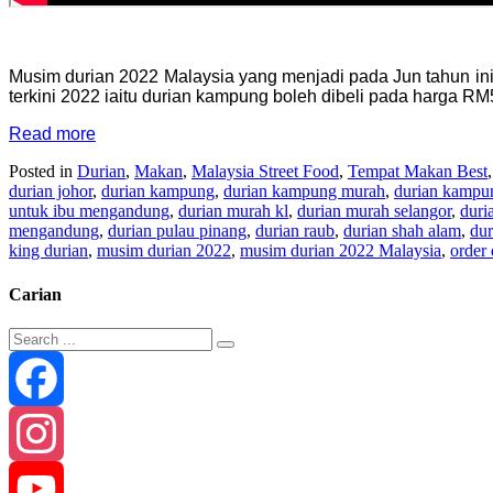
Musim durian 2022 Malaysia yang menjadi pada Jun tahun i
terkini 2022 iaitu durian kampung boleh dibeli pada harga 
Read more
Posted in
Durian
,
Makan
,
Malaysia Street Food
,
Tempat Makan Best
durian johor
,
durian kampung
,
durian kampung murah
,
durian kampu
untuk ibu mengandung
,
durian murah kl
,
durian murah selangor
,
duri
mengandung
,
durian pulau pinang
,
durian raub
,
durian shah alam
,
dur
king durian
,
musim durian 2022
,
musim durian 2022 Malaysia
,
order 
Carian
Facebook
Instagram