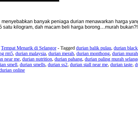
ni menyebabkan banyak peniaga durian menawarkan harga yang
RM5 satu kilogram, dah macam beli harga borong…murah bukan?!
,
Tempat Menarik di Selangor
- Tagged
durian balik pulau
,
durian black
ng rm5
,
durian malaysia
,
durian merah
,
durian monthong
,
durian murah
an near me
,
durian nutrition
,
durian pahang
,
durian paling murah selang
ian smell
,
durian smells
,
durian ss2
,
durian stall near me
,
durian taste
,
d
durian online