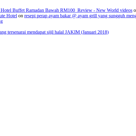
2_Hotel Buffet Ramadan Bawah RM100_Review - New World videos
o
ute Hotel
on
resepi perap ayam bakar @ ayam grill yang sungguh men
ng
 tersenarai mendapat sijil halal JAKIM (Januari 2018)