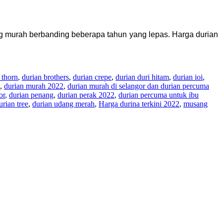
 murah berbanding beberapa tahun yang lepas. Harga durian
 thorn
,
durian brothers
,
durian crepe
,
durian duri hitam
,
durian ioi
,
,
durian murah 2022
,
durian murah di selangor dan durian percuma
or
,
durian penang
,
durian perak 2022
,
durian percuma untuk ibu
urian tree
,
durian udang merah
,
Harga durina terkini 2022
,
musang