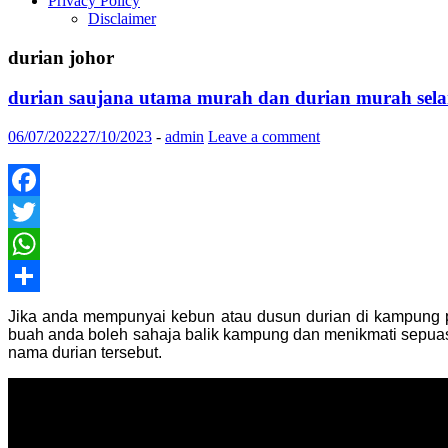
Privacy Policy
Disclaimer
durian johor
durian saujana utama murah dan durian murah selang
06/07/2022
27/10/2023
-
admin
Leave a comment
Facebook
Twitter
WhatsApp
Share
Jika anda mempunyai kebun atau dusun durian di kampung past
buah anda boleh sahaja balik kampung dan menikmati sepuas-
nama durian tersebut.