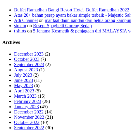
Buffet Ramadhan Bangi Resort Hotel_Buffet Ramadhan 202
Atas 20+ bahan perap ayam bakar simple terbaik - Majestic Sal
Adi Channel
on
manfaat daun pandan dari petua orang kampu
stream
on
Resepi Spaghetti Goreng Sedap
t shirts
on
5 Jenama Kosmetik & penjagaan diri MALAYSIA yang
Archives
December 2023
(2)
October 2023
(7)
September 2023
(2)
August 2023
(1)
July 2023
(2)
June 2023
(11)
May 2023
(6)
April 2023
(5)
March 2023
(15)
February 2023
(28)
January 2023
(45)
December 2022
(14)
November 2022
(21)
October 2022
(10)
September 2022
(30)