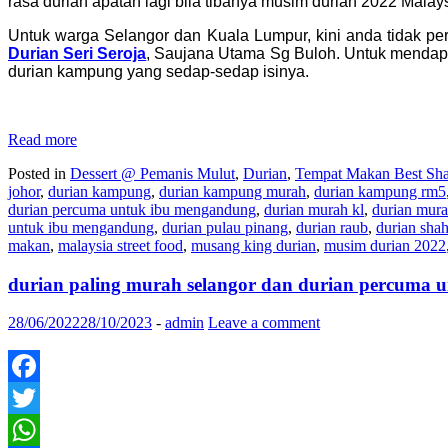
rasa durian apatah lagi bila tibanya musim durian 2022 Malays
Untuk warga Selangor dan Kuala Lumpur, kini anda tidak pe
Durian Seri Seroja
, Saujana Utama Sg Buloh. Untuk mendapa
durian kampung yang sedap-sedap isinya.
Read more
Posted in
Dessert @ Pemanis Mulut
,
Durian
,
Tempat Makan Best Sh
johor
,
durian kampung
,
durian kampung murah
,
durian kampung rm5
durian percuma untuk ibu mengandung
,
durian murah kl
,
durian mura
untuk ibu mengandung
,
durian pulau pinang
,
durian raub
,
durian sha
makan
,
malaysia street food
,
musang king durian
,
musim durian 2022
durian paling murah selangor dan durian percuma
28/06/2022
28/10/2023
-
admin
Leave a comment
Facebook
Twitter