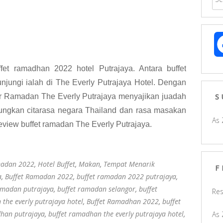
ffet ramadhan 2022 hotel Putrajaya. Antara buffet
njungi ialah di The Everly Putrajaya Hotel. Dengan
ar Ramadan The Everly Putrajaya menyajikan juadah
S
ngkan citarasa negara Thailand dan rasa masakan
As 
review buffet ramadan The Everly Putrajaya.
madan 2022
,
Hotel Buffet
,
Makan
,
Tempat Menarik
F
a
,
Buffet Ramadan 2022
,
buffet ramadan 2022 putrajaya
,
amadan putrajaya
,
buffet ramadan selangor
,
buffet
Res
the everly putrajaya hotel
,
Buffet Ramadhan 2022
,
buffet
dhan putrajaya
,
buffet ramadhan the everly putrajaya hotel
,
As 