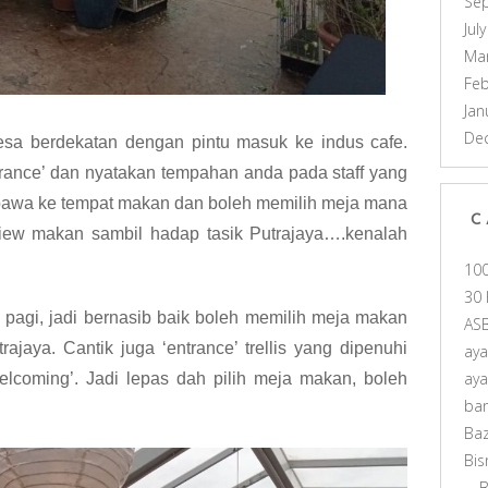
Se
Jul
Ma
Feb
Jan
De
esa berdekatan dengan pintu masuk ke indus cafe.
trance’ dan nyatakan tempahan anda pada staff yang
ibawa ke tempat makan dan boleh memilih meja mana
C
iew makan sambil hadap tasik Putrajaya….kenalah
10
30 
 pagi, jadi bernasib baik boleh memilih meja makan
AS
jaya. Cantik juga ‘entrance’ trellis yang dipenuhi
ay
ay
lcoming’. Jadi lepas dah pilih meja makan, boleh
ba
Ba
Bis
B