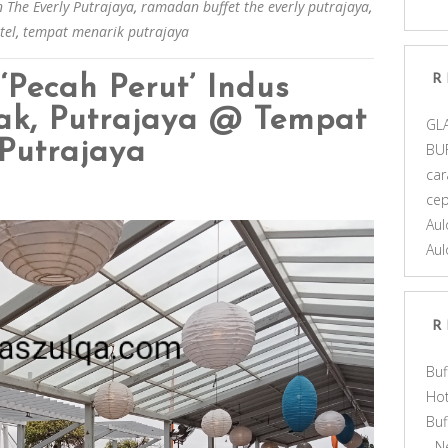
 The Everly Putrajaya
,
ramadan buffet the everly putrajaya
,
tel
,
tempat menarik putrajaya
R
 ‘pecah Perut’ Indus
ak, Putrajaya @ Tempat
GL
Putrajaya
BU
car
ce
Aul
Aul
R
Buf
Hot
Bu
- N