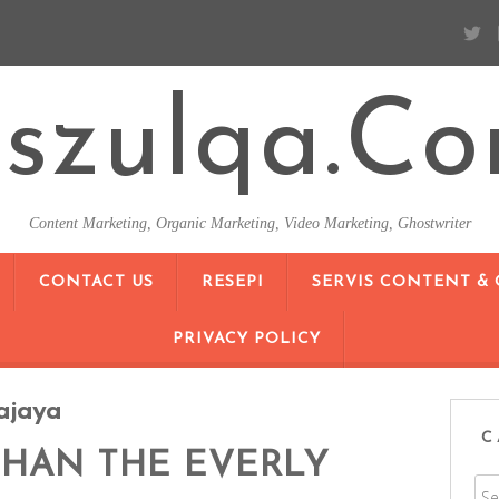
szulqa.c
Content Marketing, Organic Marketing, Video Marketing, Ghostwriter
SKIP TO CONTENT
CONTACT US
RESEPI
SERVIS CONTENT &
PRIVACY POLICY
ajaya
C
HAN THE EVERLY