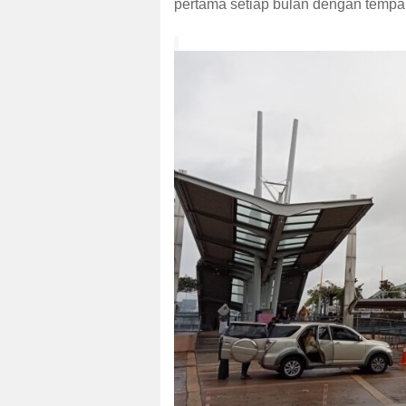
o
p
pertama setiap bulan dengan tempa
k
p