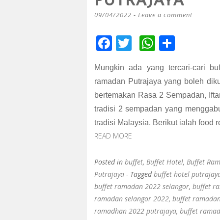
PUTRAJAYA
09/04/2022
Leave a comment
F
T
W
S
ac
wi
h
h
Mungkin ada yang tercari-cari bu
e
tt
at
ar
ramadan Putrajaya yang boleh diku
b
er
s
e
bertemakan Rasa 2 Sempadan,
Ift
o
A
tradisi 2 sempadan yang menggabu
o
p
tradisi Malaysia.
Berikut ialah food 
k
p
READ MORE
Posted in
buffet
,
Buffet Hotel
,
Buffet Ra
Putrajaya
- Tagged
buffet hotel putrajay
buffet ramadan 2022 selangor
,
buffet r
ramadan selangor 2022
,
buffet ramadan 
ramadhan 2022 putrajaya
,
buffet rama