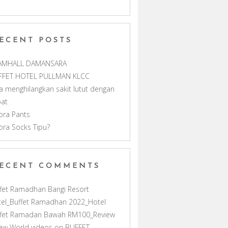
m
h
ECENT POSTS
a
AMHALL DAMANSARA
n
FFET HOTEL PULLMAN KLCC
a menghilangkan sakit lutut dengan
n
pat
ora Pants
e
ora Socks Tipu?
l
ECENT COMMENTS
fet Ramadhan Bangi Resort
el_Buffet Ramadhan 2022_Hotel
ffet Ramadan Bawah RM100_Review
ew World videos
on
BUFFET