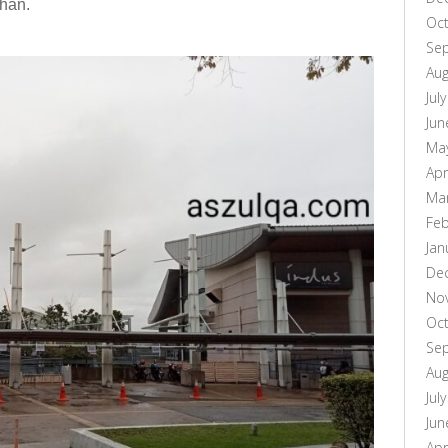
han.
Oc
Se
Aug
Jul
Jun
Ma
Apr
Ma
Feb
Jan
De
No
Oc
Se
Aug
Jul
Jun
Apr