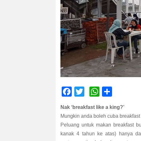
F
T
W
S
ac
wi
h
h
Nak ‘breakfast like a king?’
e
tt
at
ar
Mungkin anda boleh cuba breakfast 
b
er
s
e
Peluang untuk makan breakfast b
o
A
kanak 4 tahun ke atas) hanya da