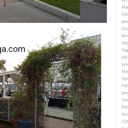
Ma
Feb
Jan
De
No
Se
Aug
Jul
Jun
Ma
Apr
Feb
Jan
De
Feb
No
Oc