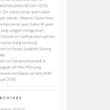
MADHAN BANGI RESORT HOTEL
as 20+ bahan perap ayam bakar
ple terbaik - Majestic Salute Hotel
resepi perap ayam bakar @ ayam
ll yang sungguh menggiurkan!
 Channel
on
manfaat daun pandan
i petua orang kampung
ream
on
Resepi Spaghetti Goreng
dap
hirts
on
5 Jenama Kosmetik &
jagaan diri MALAYSIA yang
senarai mendapat sijil halal JAKIM
nuari 2018)
RCHIVES
cember 2023
(2)