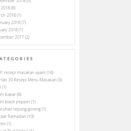
ptember 2018
(5)
y 2018
(8)
rch 2018
(1)
ruary 2018
(7)
uary 2018
(1)
cember 2017
(2)
ATEGORIES
01 resepi masakan ayam
(16)
Hari 30 Resepi Menu Masakan
(3)
B
(1)
am bakar
(8)
am black pepper
(1)
ncuhan tepung goreng
(1)
zaar Ramadan
(10)
nes
(1)
uat Duit Online
(1)