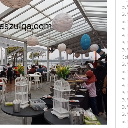
buf
Buf
Bu
Bu
Bu
Buf
Buf
Gol
Bu
Buf
Buf
Buf
Buf
Bu
Buf
Buf
Bu