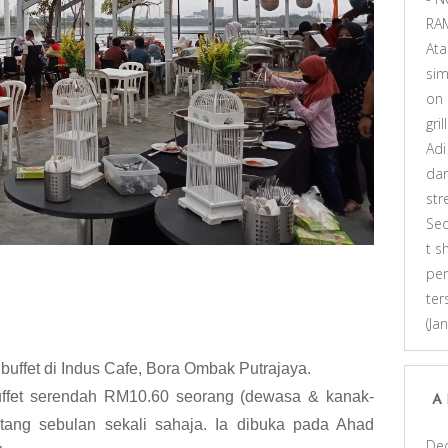
RA
At
sim
on
gri
Adi
dar
st
Se
t s
pen
ter
(Ja
buffet di Indus Cafe, Bora Ombak Putrajaya.
uffet serendah RM10.60 seorang (dewasa & kanak-
A
tang sebulan sekali sahaja. Ia dibuka pada Ahad
De