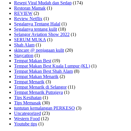
Resepi Viral Mudah dan Sedap
(174)
Restoran Mamak
(1)
REVIEW
(2)
Review Netflix
(1)
Segalanya Tentang Halal
(1)
Segalanya tentang kulit
(18)
Selangor Aviation Show 2022
(1)
SERUM MUKA
(1)
Shah Alam
(1)
skincare @ penjagaan kulit
(20)
Staycation
(1)
Tempat Makan Best
(19)
Tempat Makan Best Kuala Lumpur (KL)
(1)
Tempat Makan Best Shah Alam
(8)
Tempat Makan Menarik
(2)
Tempat Menarik
(3)
Tempat Menarik di Selangor
(11)
Tempat Menarik Putrajaya
(1)
Tips Kesihatan
(1)
Tips Memasak
(30)
tuntutan kemalangan PERKESO
(3)
Uncategorized
(23)
Western Food
(12)
Youtube tips
(1)