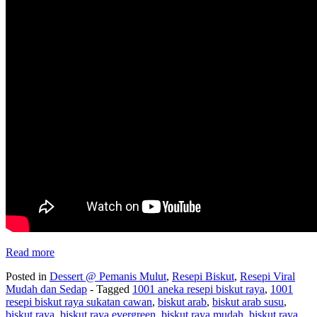
Read more
Posted in
Dessert @ Pemanis Mulut
,
Resepi Biskut
,
Resepi Viral
Mudah dan Sedap
- Tagged
1001 aneka resepi biskut raya
,
1001
resepi biskut raya sukatan cawan
,
biskut arab
,
biskut arab susu
,
biskut raya
,
biskut raya evergreen
,
biskut raya mudah
,
biskut raya