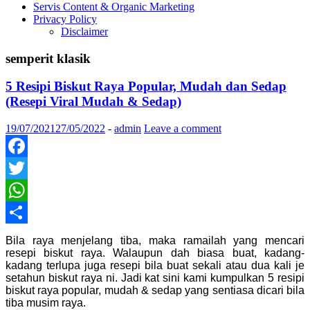
Servis Content & Organic Marketing
Privacy Policy
Disclaimer
semperit klasik
5 Resipi Biskut Raya Popular, Mudah dan Sedap
(Resepi Viral Mudah & Sedap)
19/07/2021
27/05/2022
-
admin
Leave a comment
Facebook
Twitter
WhatsApp
Share
Bila raya menjelang tiba, maka ramailah yang mencari
resepi biskut raya. Walaupun dah biasa buat, kadang-
kadang terlupa juga resepi bila buat sekali atau dua kali je
setahun biskut raya ni. Jadi kat sini kami kumpulkan 5 resipi
biskut raya popular, mudah & sedap yang sentiasa dicari bila
tiba musim raya.