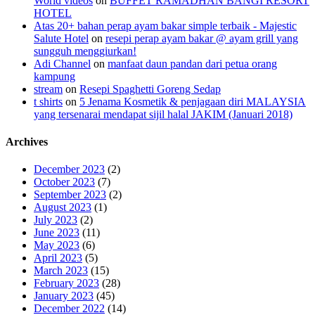
World videos
on
BUFFET RAMADHAN BANGI RESORT
HOTEL
Atas 20+ bahan perap ayam bakar simple terbaik - Majestic
Salute Hotel
on
resepi perap ayam bakar @ ayam grill yang
sungguh menggiurkan!
Adi Channel
on
manfaat daun pandan dari petua orang
kampung
stream
on
Resepi Spaghetti Goreng Sedap
t shirts
on
5 Jenama Kosmetik & penjagaan diri MALAYSIA
yang tersenarai mendapat sijil halal JAKIM (Januari 2018)
Archives
December 2023
(2)
October 2023
(7)
September 2023
(2)
August 2023
(1)
July 2023
(2)
June 2023
(11)
May 2023
(6)
April 2023
(5)
March 2023
(15)
February 2023
(28)
January 2023
(45)
December 2022
(14)