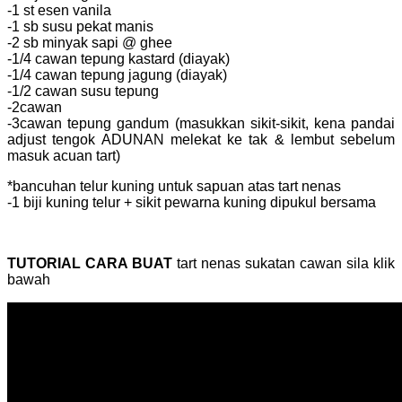
-1 st esen vanila
-1 sb susu pekat manis
-2 sb minyak sapi @ ghee
-1/4 cawan tepung kastard (diayak)
-1/4 cawan tepung jagung (diayak)
-1/2 cawan susu tepung
-2cawan
-3cawan tepung gandum (masukkan sikit-sikit, kena pandai
adjust tengok ADUNAN melekat ke tak & lembut sebelum
masuk acuan tart)
*bancuhan telur kuning untuk sapuan atas tart nenas
-1 biji kuning telur + sikit pewarna kuning dipukul bersama
TUTORIAL CARA BUAT
tart nenas sukatan cawan sila klik
bawah