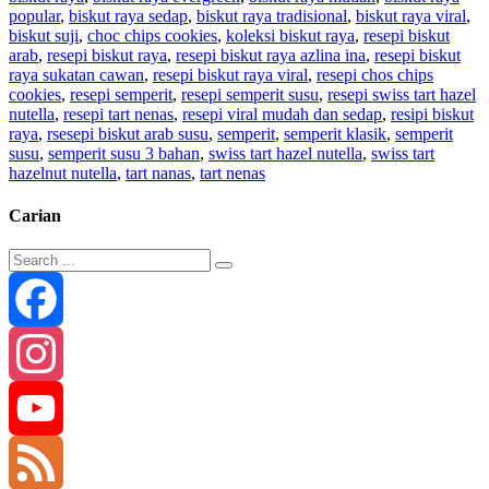
popular
,
biskut raya sedap
,
biskut raya tradisional
,
biskut raya viral
,
biskut suji
,
choc chips cookies
,
koleksi biskut raya
,
resepi biskut
arab
,
resepi biskut raya
,
resepi biskut raya azlina ina
,
resepi biskut
raya sukatan cawan
,
resepi biskut raya viral
,
resepi chos chips
cookies
,
resepi semperit
,
resepi semperit susu
,
resepi swiss tart hazel
nutella
,
resepi tart nenas
,
resepi viral mudah dan sedap
,
resipi biskut
raya
,
rsesepi biskut arab susu
,
semperit
,
semperit klasik
,
semperit
susu
,
semperit susu 3 bahan
,
swiss tart hazel nutella
,
swiss tart
hazelnut nutella
,
tart nanas
,
tart nenas
Carian
Facebook
Instagram
YouTube