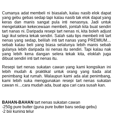
Cumanya adat membeli ni biasalah, kalau nasib elok dapat
yang gebu gebas sedap tapi kalau nasib tak elok dapat yang
keras dan manis sangat pula inti nenasnya. Jadi untuk
mengelakkan kekecewaan membeli, jomlah kita buat sendiri
tart nanas ni. Daripada resepi tart nenas ni, kita boleh adjust
lagi ikut selera tekak sendiri. Salah satu tips membeli inti tart
nenas yang sedap, belilah inti tart nanas yang PREMIUM…
sebab kalau beli yang biasa selalunya lebih manis sebab
gulanya lebih daripada isi nenas itu sendiri. Tapi kalau nak
yang lebih kena dangan selera tekak kita, eloklah juga
dibuat sendiri inti tart nenas itu.
Resepi tart nenas sukatan cawan yang kami kongsikan ini
lebih mudah & praktikal untuk orang yang tiada alat
penimbang kat rumah. Walaupun kami ada alat penimbang,
kami lebih suka menggunakan resepi tart nenas sukatan
cawan ni…cara mudah ada, buat apa cari cara susah kan.
BAHAN-BAHAN
tart nenas sukatan cawan
-250g pure butter (guna pure butter baru sedap gebu)
-2 biji kuning telur