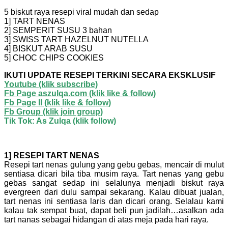
5 biskut raya resepi viral mudah dan sedap
1] TART NENAS
2] SEMPERIT SUSU 3 bahan
3] SWISS TART HAZELNUT NUTELLA
4] BISKUT ARAB SUSU
5] CHOC CHIPS COOKIES
IKUTI UPDATE RESEPI TERKINI SECARA EKSKLUSIF
Youtube
(klik subscribe)
Fb Page aszulqa.com (klik like & follow)
Fb Page II (klik like & follow)
Fb Group (klik join group)
Tik Tok: As Zulqa (klik follow)
1] RESEPI TART NENAS
Resepi tart nenas gulung yang gebu gebas, mencair di mulut
sentiasa dicari bila tiba musim raya. Tart nenas yang gebu
gebas sangat sedap ini selalunya menjadi biskut raya
evergreen dari dulu sampai sekarang. Kalau dibuat jualan,
tart nenas ini sentiasa laris dan dicari orang. Selalau kami
kalau tak sempat buat, dapat beli pun jadilah…asalkan ada
tart nanas sebagai hidangan di atas meja pada hari raya.