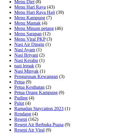
Menu Diet
(8)
Menu Hari Raya
(43)
Menu Hari Raya Haji
(39)
Menu Kampung
(7)
Menu Mamak
(4)
Menu Minum petang
(46)
Menu Sarapan
(12)
Menu Viral PKP
(3)
Nasi Air Dingin
(1)
Nasi Ayam
(1)
Nasi Briyani
(2)
Nasi Kerabu
(1)
nasi lemak
(3)
Nasi Minyak
(1)
Pengurusan Kewangan
(3)
Petua
(9)
Petua Kesihatan
(2)
Petua Orang Kampung
(9)
Puding
(4)
Pulut
(4)
Ramadan Staycation 2023
(1)
Rendang
(4)
Resepi
(162)
Resepi Air Berbuka Puasa
(9)
Resepi Air Viral
(9)