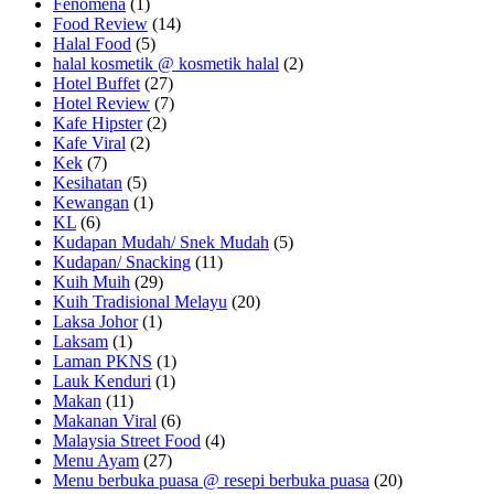
Fenomena
(1)
Food Review
(14)
Halal Food
(5)
halal kosmetik @ kosmetik halal
(2)
Hotel Buffet
(27)
Hotel Review
(7)
Kafe Hipster
(2)
Kafe Viral
(2)
Kek
(7)
Kesihatan
(5)
Kewangan
(1)
KL
(6)
Kudapan Mudah/ Snek Mudah
(5)
Kudapan/ Snacking
(11)
Kuih Muih
(29)
Kuih Tradisional Melayu
(20)
Laksa Johor
(1)
Laksam
(1)
Laman PKNS
(1)
Lauk Kenduri
(1)
Makan
(11)
Makanan Viral
(6)
Malaysia Street Food
(4)
Menu Ayam
(27)
Menu berbuka puasa @ resepi berbuka puasa
(20)