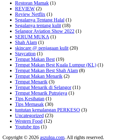
Restoran Mamak
(1)
REVIEW
(2)
Review Netflix
(1)
Segalanya Tentang Halal
(1)
Segalanya tentang kulit
(18)
Selangor Aviation Show 2022
(1)
SERUM MUKA
(1)
Shah Alam
(1)
skincare @ penjagaan kulit
(20)
Staycation
(1)
Tempat Makan Best
(19)
Tempat Makan Best Kuala Lumpur (KL)
(1)
Tempat Makan Best Shah Alam
(8)
Tempat Makan Menarik
(2)
Tempat Menarik
(3)
Tempat Menarik di Selangor
(11)
Tempat Menarik Putrajaya
(1)
Tips Kesihatan
(1)
Tips Memasak
(30)
tuntutan kemalangan PERKESO
(3)
Uncategorized
(23)
Western Food
(12)
Youtube tips
(1)
Copyright © 2026
aszulqa.com
. All rights reserved.