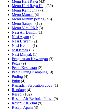
Menu Hari Raya
(43)
Menu Hari Raya Haji
(39)
Menu Kampung
(7)
Menu Mamak
(4)
Menu Minum petang
(46)
Menu Sarapan
(12)
Menu Viral PKP
(3)
Nasi Air Dingin
(1)
Nasi Ayam
(1)
Nasi Briyani
(2)
Nasi Kerabu
(1)
nasi lemak
(3)
Nasi Minyak
(1)
Pengurusan Kewangan
(3)
Petua
(9)
Petua Kesihatan
(2)
Petua Orang Kampung
(9)
Puding
(4)
Pulut
(4)
Ramadan Staycation 2023
(1)
Rendang
(4)
Resepi
(162)
Resepi Air Berbuka Puasa
(9)
Resepi Air Viral
(9)
Resepi Apam
(3)