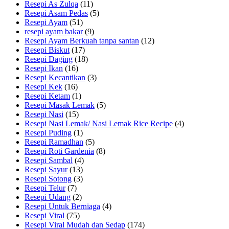
Resepi As Zulqa
(11)
Resepi Asam Pedas
(5)
Resepi Ayam
(51)
resepi ayam bakar
(9)
Resepi Ayam Berkuah tanpa santan
(12)
Resepi Biskut
(17)
Resepi Daging
(18)
Resepi Ikan
(16)
Resepi Kecantikan
(3)
Resepi Kek
(16)
Resepi Ketam
(1)
Resepi Masak Lemak
(5)
Resepi Nasi
(15)
Resepi Nasi Lemak/ Nasi Lemak Rice Recipe
(4)
Resepi Puding
(1)
Resepi Ramadhan
(5)
Resepi Roti Gardenia
(8)
Resepi Sambal
(4)
Resepi Sayur
(13)
Resepi Sotong
(3)
Resepi Telur
(7)
Resepi Udang
(2)
Resepi Untuk Berniaga
(4)
Resepi Viral
(75)
Resepi Viral Mudah dan Sedap
(174)