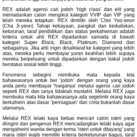
REX adalah agensi cari jodoh ‘high class’ dan elit yang
memadankan calon mengikut kategori VVIP dan VIP yang
telah mereka tetapkan. REX dimiliki oleh
Choi Yoo-seon
(Cha Ji-yeon)
Tahap kekayaan, pangkat dan kedudukan,
keturunan, taraf pendidikan dan status perkahwinan adalah
kriteria untuk ahli REX dipadankan samada di bawah
kategori Super Black, Black, Platinum, Diamond dan
sebagainya. Jika ahli ingin dinaiktaraf ke kategori yang lebih
atas, mereka perlu membayar yuran keahlian lebih supaya
mereka berpeluang untuk dipadankan dengan bakal jodoh
berstatus sosial lebih tinggi.
Fenomena sebegini membuka mata kepada kita
bahawasanya untuk ber ‘jodoh’ dengan orang yang kaya
anda perlu membayar ‘harganya’ melalui agensi cari jodoh
seperti REX dan ianya tidaklah mustahil. Melalui REX juga
membuka mata kita bahawasanya ada segelintir orang kaya
berkahwin atas dasar ‘perniagaan’ dan cinta bukanlah dasar
utamanya.
Melalui REX lelaki kaya bebas mencari calon isteri yang
diingini dan pengerusi REX mencadangkan lelaki kaya agar
mengahwini wanita dengan terma ‘isteri untuk ditayang’ yang
mana isteri wajib memiliki kriteria berketurunan bagus, taraf