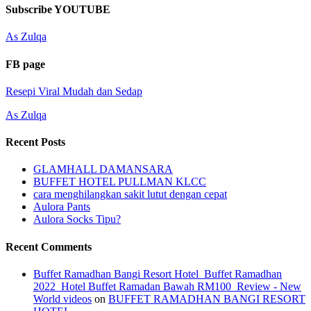
Channel
Feed
Subscribe YOUTUBE
As Zulqa
FB page
Resepi Viral Mudah dan Sedap
As Zulqa
Recent Posts
GLAMHALL DAMANSARA
BUFFET HOTEL PULLMAN KLCC
cara menghilangkan sakit lutut dengan cepat
Aulora Pants
Aulora Socks Tipu?
Recent Comments
Buffet Ramadhan Bangi Resort Hotel_Buffet Ramadhan
2022_Hotel Buffet Ramadan Bawah RM100_Review - New
World videos
on
BUFFET RAMADHAN BANGI RESORT