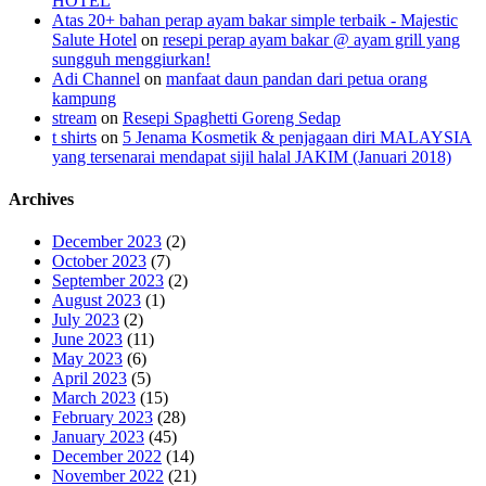
HOTEL
Atas 20+ bahan perap ayam bakar simple terbaik - Majestic
Salute Hotel
on
resepi perap ayam bakar @ ayam grill yang
sungguh menggiurkan!
Adi Channel
on
manfaat daun pandan dari petua orang
kampung
stream
on
Resepi Spaghetti Goreng Sedap
t shirts
on
5 Jenama Kosmetik & penjagaan diri MALAYSIA
yang tersenarai mendapat sijil halal JAKIM (Januari 2018)
Archives
December 2023
(2)
October 2023
(7)
September 2023
(2)
August 2023
(1)
July 2023
(2)
June 2023
(11)
May 2023
(6)
April 2023
(5)
March 2023
(15)
February 2023
(28)
January 2023
(45)
December 2022
(14)
November 2022
(21)