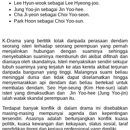
Lee Hyun-wook sebagai Lee Hyeong-joo.
Jung Yoo-jin sebagai Jin Yoo-hee.
Cha Ji-yeon sebagai Choi Yoo-seon.
Park Hoon sebagai Choi Yoo-sun.
K-Drama yang bertitik tolak daripada perasaan dendam
seorang isteri terhadap seorang perempuan yang pernah
menjalinkan hubungan dengan suaminya sehingga
menyebabkan suaminya membunuh diri akibat difitnah dan
dianiaya oleh skandalnya. Isteri menyaksikan sendiri sekujur
tubuh suaminya yang terjatuh ke atas kereta akibat terjunan
daripada bangunan yang tinggi. Malangnya suami beliau
meninggal dunia dan tidak dapat diselamatkan hingga
menyemarakkan api dendam dan beliau bertekad untuk
membalas dendam. Seo Hye-seung (Kim Hee-sun) ialah
isteri yang dimaksudkan dan Jin Yoo-hee (Jung Yoo-jin)
ialah watak skandal perempuan itu.
Terdapat banyak konflik di dalam drama ini disebabkan
masing-masing mempunyai agenda dan kepentingan
tersendiri. Asasnya adalah bertunjangkan konflik kuasa
politik, kuasa kewangan dan kekayaan, status sosial, taraf
pendidikan tinggi dan kerjaya professional yang dimiliki.