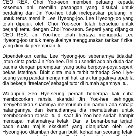
CEO REX,
Choi Yoo-seon memberi peluang kepada
kesemua ahli memilih pasangan yang disukai untuk
berdating dan Jin Yoo-hee tidak melepaskan peluang ini
untuk terus memilih Lee Hyeong-joo. Lee Hyeong-joo yang
telah dipujuk oleh Choi Yoo-seon telah bersetuju untuk
berjanji temu dengan Choi Yoo-seon. Seperti yang dijangka
CEO REX, Jin Yoo-hee telah berjaya menggoda Lee
Hyeong-joo untuk menyukainya menggunakan tarikan fizikal
yang dimiliki perempuan itu.
Dipendekkan cerita,
Lee Hyeong-joo sebenarnya tidaklah
jatuh cinta pada Jin Yoo-hee. Beliau sendiri adalah duda dan
trauma dengan perempuan yang suka berpoya-poya seperti
bekas isterinya. Bibit cinta mula terbit terhadap Seo Hye-
seung yang pandai mengambil hati anak tunggalnya apabila
dia bekerja ‘freelance’ sebagai tutor di rumah agamnya itu.
Walaupun Seo Hye-seung pernah beberapa kali cuba
membocorkan rahsia skandal Jin Yoo-hee sehingga
menyebabkan suaminya membunuh diri namun ada sahaja
halangannya dan kemudiannya dia memutuskan untuk
membocorkan rahsia itu di saat Jin Yoo-hee sudah hampir
mencapai matlamatnya kelak. Dan ia benar-benar terjadi
pada suatu majlis eksklusif yang dianjurkan oleh
Lee
Hyeong-joo ditambah dengan bukti kehadiran seorang lelaki