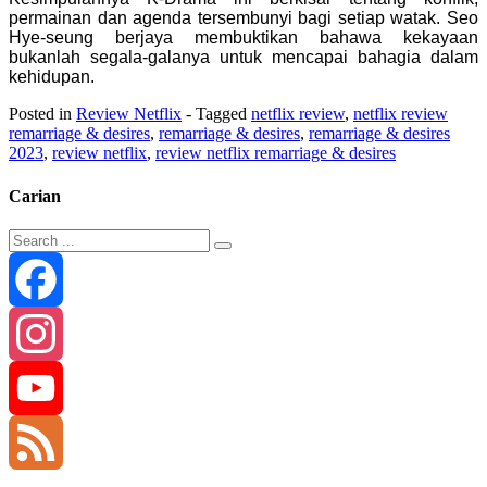
permainan dan agenda tersembunyi bagi setiap watak.
Seo
Hye-seung berjaya membuktikan bahawa kekayaan
bukanlah segala-galanya untuk mencapai bahagia dalam
kehidupan.
Posted in
Review Netflix
- Tagged
netflix review
,
netflix review
remarriage & desires
,
remarriage & desires
,
remarriage & desires
2023
,
review netflix
,
review netflix remarriage & desires
Carian
Facebook
Instagram
YouTube