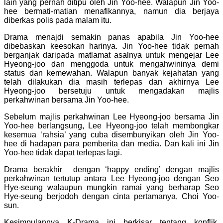
lain yang pernah ditipu oleh Jin Yoo-hee. Walapun Jin Yoo-
hee bermati-matian menafikannya, namun dia berjaya
diberkas polis pada malam itu.
Drama menajdi semakin panas apabila Jin Yoo-hee
dibebaskan keesokan harinya. Jin Yoo-hee tidak pernah
berganjak daripada matlamat asalnya untuk mengejar Lee
Hyeong-joo dan menggoda untuk mengahwininya demi
status dan kemewahan. Walapun banyak kejahatan yang
telah dilakukan dia masih terlepas dan akhirnya Lee
Hyeong-joo bersetuju untuk mengadakan majlis
perkahwinan bersama Jin Yoo-hee.
Sebelum majlis perkahwinan Lee Hyeong-joo bersama Jin
Yoo-hee berlangsung, Lee Hyeong-joo telah membongkar
kesemua ‘rahsia’ yang cuba disembunyikan oleh Jin Yoo-
hee di hadapan para pemberita dan media. Dan kali ini Jin
Yoo-hee tidak dapat terlepas lagi.
Drama berakhir dengan ‘happy ending’ dengan majlis
perkahwinan tertutup antara
Lee Hyeong-joo dengan Seo
Hye-seung walaupun mungkin ramai yang berharap Seo
Hye-seung berjodoh dengan cinta pertamanya, Choi Yoo-
sun.
Kesimpulannya K-Drama ini berkisar tentang konflik,