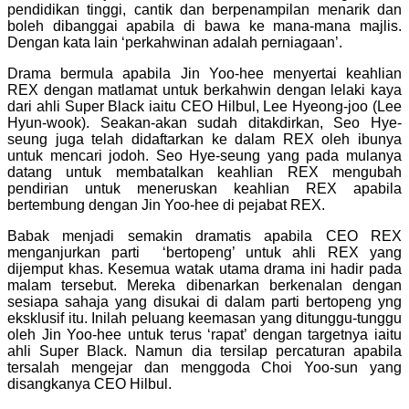
pendidikan tinggi, cantik dan berpenampilan menarik dan
boleh dibanggai apabila di bawa ke mana-mana majlis.
Dengan kata lain ‘perkahwinan adalah perniagaan’.
Drama bermula apabila Jin Yoo-hee menyertai keahlian
REX dengan matlamat untuk berkahwin dengan lelaki kaya
dari ahli Super Black iaitu CEO Hilbul, Lee Hyeong-joo (Lee
Hyun-wook). Seakan-akan sudah ditakdirkan,
Seo Hye-
seung
juga telah didaftarkan ke dalam REX oleh ibunya
untuk mencari jodoh. Seo Hye-seung yang pada mulanya
datang untuk membatalkan keahlian REX mengubah
pendirian untuk meneruskan keahlian REX apabila
bertembung dengan Jin Yoo-hee di pejabat REX.
Babak menjadi semakin dramatis apabila CEO REX
menganjurkan parti ‘bertopeng’ untuk ahli REX yang
dijemput khas. Kesemua watak utama drama ini hadir pada
malam tersebut. Mereka dibenarkan berkenalan dengan
sesiapa sahaja yang disukai di dalam parti bertopeng yng
eksklusif itu. Inilah peluang keemasan yang ditunggu-tunggu
oleh
Jin Yoo-hee
untuk terus ‘rapat’ dengan targetnya iaitu
ahli Super Black. Namun dia tersilap percaturan apabila
tersalah mengejar dan menggoda Choi Yoo-sun yang
disangkanya CEO Hilbul.