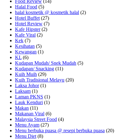
Food Review
(14)
Halal Food
(5)
halal kosmetik @ kosmetik halal
(2)
Hotel Buffet
(27)
Hotel Review
(7)
Kafe Hipster
(2)
Kafe Viral
(2)
Kek
(7)
Kesihatan
(5)
Kewangan
(1)
KL
(6)
Kudapan Mudah/ Snek Mudah
(5)
Kudapan/ Snacking
(11)
Kuih Muih
(29)
Kuih Tradisional Melayu
(20)
Laksa Johor
(1)
Laksam
(1)
Laman PKNS
(1)
Lauk Kenduri
(1)
Makan
(11)
Makanan Viral
(6)
Malaysia Street Food
(4)
Menu Ayam
(27)
Menu berbuka puasa @ resepi berbuka puasa
(20)
Menu Diet
(8)