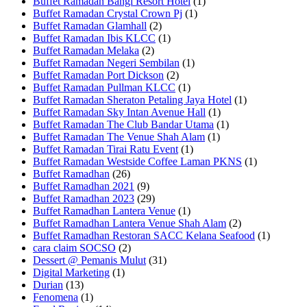
Buffet Ramadan Bangi Resort Hotel
(1)
Buffet Ramadan Crystal Crown Pj
(1)
Buffet Ramadan Glamhall
(2)
Buffet Ramadan Ibis KLCC
(1)
Buffet Ramadan Melaka
(2)
Buffet Ramadan Negeri Sembilan
(1)
Buffet Ramadan Port Dickson
(2)
Buffet Ramadan Pullman KLCC
(1)
Buffet Ramadan Sheraton Petaling Jaya Hotel
(1)
Buffet Ramadan Sky Intan Avenue Hall
(1)
Buffet Ramadan The Club Bandar Utama
(1)
Buffet Ramadan The Venue Shah Alam
(1)
Buffet Ramadan Tirai Ratu Event
(1)
Buffet Ramadan Westside Coffee Laman PKNS
(1)
Buffet Ramadhan
(26)
Buffet Ramadhan 2021
(9)
Buffet Ramadhan 2023
(29)
Buffet Ramadhan Lantera Venue
(1)
Buffet Ramadhan Lantera Venue Shah Alam
(2)
Buffet Ramadhan Restoran SACC Kelana Seafood
(1)
cara claim SOCSO
(2)
Dessert @ Pemanis Mulut
(31)
Digital Marketing
(1)
Durian
(13)
Fenomena
(1)