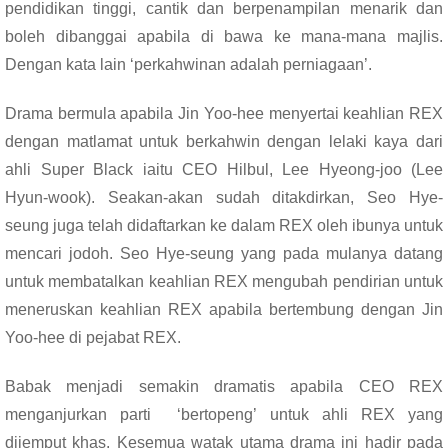
pendidikan tinggi, cantik dan berpenampilan menarik dan
boleh dibanggai apabila di bawa ke mana-mana majlis.
Dengan kata lain ‘perkahwinan adalah perniagaan’.
Drama bermula apabila Jin Yoo-hee menyertai keahlian REX
dengan matlamat untuk berkahwin dengan lelaki kaya dari
ahli Super Black iaitu CEO Hilbul, Lee Hyeong-joo (Lee
Hyun-wook). Seakan-akan sudah ditakdirkan,
Seo Hye-
seung
juga telah didaftarkan ke dalam REX oleh ibunya untuk
mencari jodoh. Seo Hye-seung yang pada mulanya datang
untuk membatalkan keahlian REX mengubah pendirian untuk
meneruskan keahlian REX apabila bertembung dengan Jin
Yoo-hee di pejabat REX.
Babak menjadi semakin dramatis apabila CEO REX
menganjurkan parti ‘bertopeng’ untuk ahli REX yang
dijemput khas. Kesemua watak utama drama ini hadir pada