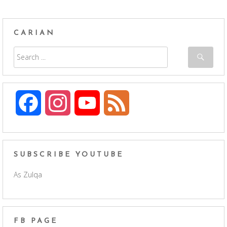
CARIAN
F
I
Y
F
a
n
o
e
c
s
u
e
SUBSCRIBE YOUTUBE
As Zulqa
e
t
T
d
b
a
u
FB PAGE