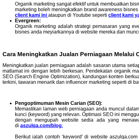
Organik marketing sangat efektif untuk membuatkan bis
marketing boleh meningkatkan brand awareness bisnes a
client kami ini
ataupun di Youtube seperti
client kami y
Evergreen:
Organik marketing adalah strategi pemasaran yang eve
bisnes anda meyiarkannya di website mereka dan muncul d
Cara Meningkatkan Jualan Perniagaan Melalui O
Meningkatkan jualan perniagaan adalah sasaran utama setia
matlamat ini dengan lebih berkesan. Pendekatan organik ma
SEO (Search Engine Optimization), kandungan konten berkuali
terkini, tawaran menarik dan influencer marketing seperti di b
Pengoptimuman Mesin Carian (SEO):
Memastikan laman web perniagaan anda muncul dalam 
kunci (keyword) yang relevan. Optimasi SEO ini menggun
dengan mengupah website sedia ada yang menawarka
di
aszulqa.com/blog
.
Berikut ialah contoh ‘keyword’ di website aszulqa.co