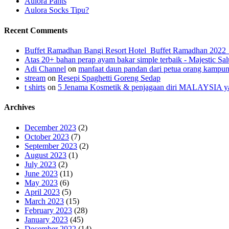
Aulora Pants
Aulora Socks Tipu?
Recent Comments
Buffet Ramadhan Bangi Resort Hotel_Buffet Ramadhan 202
Atas 20+ bahan perap ayam bakar simple terbaik - Majestic Sal
Adi Channel
on
manfaat daun pandan dari petua orang kampu
stream
on
Resepi Spaghetti Goreng Sedap
t shirts
on
5 Jenama Kosmetik & penjagaan diri MALAYSIA yang
Archives
December 2023
(2)
October 2023
(7)
September 2023
(2)
August 2023
(1)
July 2023
(2)
June 2023
(11)
May 2023
(6)
April 2023
(5)
March 2023
(15)
February 2023
(28)
January 2023
(45)
December 2022
(14)