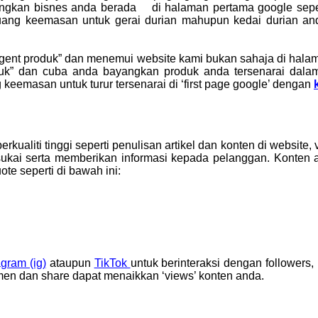
gkan bisnes anda berada di halaman pertama google seperti
luang keemasan untuk gerai durian mahupun kedai durian and
 agent produk” dan menemui website kami bukan sahaja di halam
oduk” dan cuba anda bayangkan produk anda tersenarai dala
eemasan untuk turur tersenarai di ‘first page google’ dengan
ualiti tinggi seperti penulisan artikel dan konten di website,
isukai serta memberikan informasi kepada pelanggan. Konten 
e seperti di bawah ini:
agram (ig)
ataupun
TikTok
untuk berinteraksi dengan follower
men dan share dapat menaikkan ‘views’ konten anda.