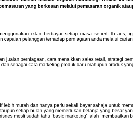
pemasaran yang berkesan melalui pemasaran organik ataupu
menggunakan iklan berbayar setiap masa seperti fb ads, i
 capaian pelanggan terhadap perniagaan anda melalui carian g
n jualan perniagaan, cara menaikkan sales retail, strategi pe
k dan sebagai cara marketing produk baru mahupun produk yan
if lebih murah dan hanya perlu sekali bayar sahaja untuk mema
ataupun setiap bulan yang memerlukan belanja yang besar yan
bisnes mesti sudah tahu ‘basic marketing’ ialah ‘membuatkan 