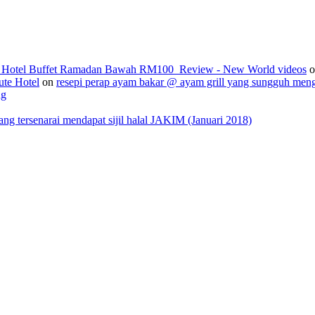
2_Hotel Buffet Ramadan Bawah RM100_Review - New World videos
o
ute Hotel
on
resepi perap ayam bakar @ ayam grill yang sungguh men
ng
 tersenarai mendapat sijil halal JAKIM (Januari 2018)