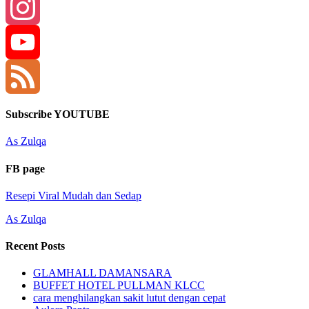
Facebook
Instagram
YouTube
Channel
Feed
Subscribe YOUTUBE
As Zulqa
FB page
Resepi Viral Mudah dan Sedap
As Zulqa
Recent Posts
GLAMHALL DAMANSARA
BUFFET HOTEL PULLMAN KLCC
cara menghilangkan sakit lutut dengan cepat