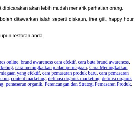
t dibicarakan akan lebih mudah menarik perhatian orang.
h ditawarkan ialah seperti diskaun, free gift, happy hour,
hupun restoran anda.
nes online
,
brand awareness cara efektif
,
cara buta brand awareness
,
rketing
,
cara meningkatkan jualan perniagaan
,
Cara Meningkatkan
niagaan yang efektif
,
cara pemasaran produk baru
,
cara pemasaran
a.com
,
content marketing
,
definasi organik marketing
,
definisi organik
ng
,
pemasaran organik
,
Perancangan dan Strategi Pemasaran Produk
,