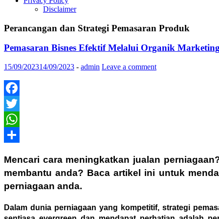
Privacy Policy
Disclaimer
Perancangan dan Strategi Pemasaran Produk
Pemasaran Bisnes Efektif Melalui Organik Marketin
15/09/2023
14/09/2023
-
admin
Leave a comment
Facebook
Twitter
WhatsApp
Share
Mencari cara meningkatkan jualan perniagaan
membantu anda? Baca artikel ini untuk menda
perniagaan anda.
Dalam dunia perniagaan yang kompetitif, strategi pema
sentiasa evergreen dan mendapat perhatian adalah pe