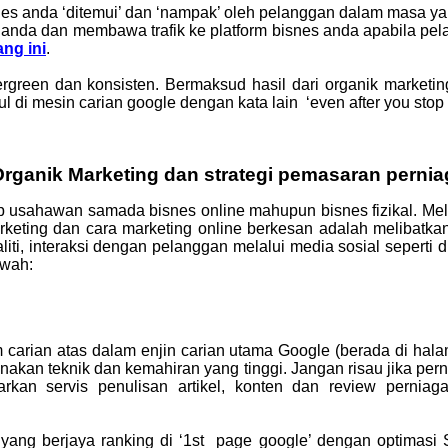
nes anda ‘ditemui’ dan ‘nampak’ oleh pelanggan dalam masa y
nda dan membawa trafik ke platform bisnes anda apabila pelan
ang ini
.
rgreen dan konsisten. Bermaksud hasil dari organik marketin
i mesin carian google dengan kata lain ‘even after you stop sp
rganik Marketing dan strategi pemasaran perniag
p usahawan samada bisnes online mahupun bisnes fizikal. Me
rketing dan cara marketing online berkesan adalah melibatk
ti, interaksi dengan pelanggan melalui media sosial seperti d
awah:
carian atas dalam enjin carian utama Google (berada di ha
akan teknik dan kemahiran yang tinggi. Jangan risau jika pern
n servis penulisan artikel, konten dan review perniaga
m yang berjaya ranking di ‘1st page google’ dengan optimas