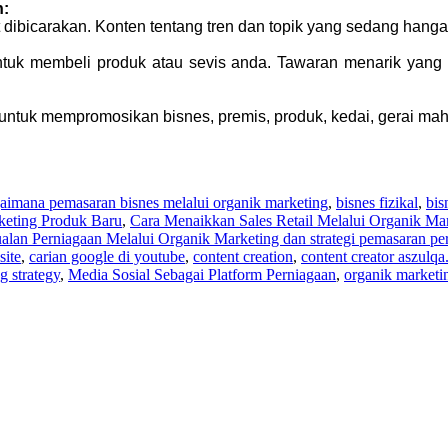
n:
 dibicarakan. Konten tentang tren dan topik yang sedang hanga
k membeli produk atau sevis anda. Tawaran menarik yang bole
if untuk mempromosikan bisnes, premis, produk, kedai, gerai ma
aimana pemasaran bisnes melalui organik marketing
,
bisnes fizikal
,
bis
keting Produk Baru
,
Cara Menaikkan Sales Retail Melalui Organik Ma
lan Perniagaan Melalui Organik Marketing dan strategi pemasaran per
site
,
carian google di youtube
,
content creation
,
content creator aszulq
g strategy
,
Media Sosial Sebagai Platform Perniagaan
,
organik marketi