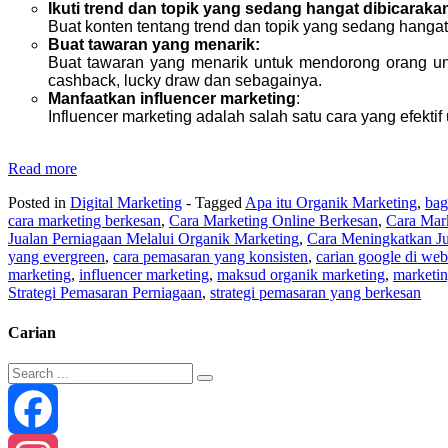
Ikuti trend dan topik yang sedang hangat dibicaraka
Buat konten tentang trend dan topik yang sedang hangat
Buat tawaran yang menarik:
Buat tawaran yang menarik untuk mendorong orang untu
cashback, lucky draw dan sebagainya.
Manfaatkan influencer marketing
:
Influencer marketing adalah salah satu cara yang efekt
Read more
Posted in
Digital Marketing
- Tagged
Apa itu Organik Marketing
,
bag
cara marketing berkesan
,
Cara Marketing Online Berkesan
,
Cara Mar
Jualan Perniagaan Melalui Organik Marketing
,
Cara Meningkatkan Jua
yang evergreen
,
cara pemasaran yang konsisten
,
carian google di web
marketing
,
influencer marketing
,
maksud organik marketing
,
marketin
Strategi Pemasaran Perniagaan
,
strategi pemasaran yang berkesan
Carian