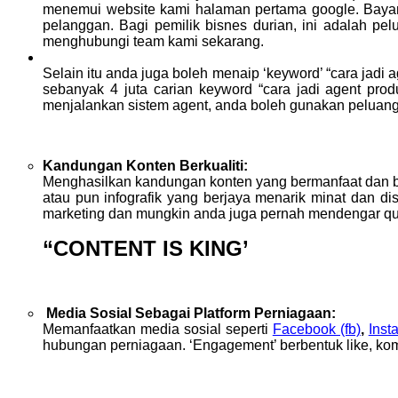
menemui website kami halaman pertama google. Bayan
pelanggan. Bagi pemilik bisnes durian, ini adalah pe
menghubungi team kami sekarang.
Selain itu anda juga boleh menaip ‘keyword’ “cara jadi
sebanyak 4 juta carian keyword “cara jadi agent pr
menjalankan sistem agent, anda boleh gunakan peluang k
Kandungan Konten Berkualiti:
Menghasilkan kandungan konten yang bermanfaat dan berk
atau pun infografik yang berjaya menarik minat dan d
marketing dan mungkin anda juga pernah mendengar quot
“CONTENT IS KING’
Media Sosial Sebagai Platform Perniagaan:
Memanfaatkan media sosial seperti
Facebook (fb)
,
Inst
hubungan perniagaan. ‘Engagement’ berbentuk like, ko