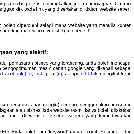
ang sama berpotensi meningkatkan jualan perniagaan. Organik
ggan klik pada link yang disertakan di dalam website seperti
g boleh diperolehi selagi mana website yang menulis konten
ending money on it you still gain benefit’.
aan yang efektif:
lalui pemasaran bisnes yang terancang, anda boleh mencapai
an pengoptimuman mesin carian google yang dikenali sebagai
i
Facebook (fb)
,
Instagram (ig)
ataupun
TikTok,
mengikut trend
laman pertama carian google) dengan menggunakan perkataan
iagaan atau bisnes tiada website rasmi, ianya boleh dilakukan
an anda di website tersedia seperti yang kami tawarkan
i SEO. Anda boleh taip ‘keyword’ durian murah Selangor dan