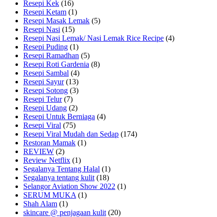
Resepi Kek
(16)
Resepi Ketam
(1)
Resepi Masak Lemak
(5)
Resepi Nasi
(15)
Resepi Nasi Lemak/ Nasi Lemak Rice Recipe
(4)
Resepi Puding
(1)
Resepi Ramadhan
(5)
Resepi Roti Gardenia
(8)
Resepi Sambal
(4)
Resepi Sayur
(13)
Resepi Sotong
(3)
Resepi Telur
(7)
Resepi Udang
(2)
Resepi Untuk Berniaga
(4)
Resepi Viral
(75)
Resepi Viral Mudah dan Sedap
(174)
Restoran Mamak
(1)
REVIEW
(2)
Review Netflix
(1)
Segalanya Tentang Halal
(1)
Segalanya tentang kulit
(18)
Selangor Aviation Show 2022
(1)
SERUM MUKA
(1)
Shah Alam
(1)
skincare @ penjagaan kulit
(20)