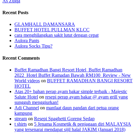
As Zulqa
Recent Posts
GLAMHALL DAMANSARA
BUFFET HOTEL PULLMAN KLCC
cara menghilangkan sakit lutut dengan cepat
Aulora Pants
Aulora Socks Tipu?
Recent Comments
Buffet Ramadhan Bangi Resort Hotel_Buffet Ramadhan
2022_Hotel Buffet Ramadan Bawah RM100_Review - New
World videos
on
BUFFET RAMADHAN BANGI RESORT
HOTEL
Atas 20+ bahan perap ayam bakar simple terbaik - Majestic
Salute Hotel
on
resepi perap ayam bakar @ ayam grill yang
sungguh menggiurkan!
Adi Channel
on
manfaat daun pandan dari petua orang
kampung
stream
on
Resepi Spaghetti Goreng Sedap
t shirts
on
5 Jenama Kosmetik & penjagaan diri MALAYSIA
yang tersenarai mendapat sijil halal JAKIM (Januari 2018)