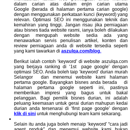
dalam carian atas dalam enjin carian utama
Google (berada di halaman pertama carian google)
dengan menggunakan perkataan kunci (keyword) yang
relevan. Optimasi SEO ini menggunakan teknik dan
kemahiran yang tinggi. Jangan risau jika perniagaan
atau bisnes tiada website rasmi, ianya boleh dilakukan
dengan mengupah website sedia ada yang
menawarkan servis penulisan artikel, konten dan
review perniagaan anda di website tersedia seperti
yang kami tawarkan di
aszulqa.com/blog
.
Berikut ialah contoh ‘keyword’ di website aszulqa.com
yang berjaya ranking di ‘1st page google’ dengan
optimasi SEO. Anda boleh taip ‘keyword’ durian murah
Selangor dan menemui website kami halaman
pertama google. Bayangkan bisnes anda berada di
halaman pertama google seperti ini, pastinya
memberikan impresi yang bagus untuk bakal
pelanggan. Bagi pemilik bisnes durian, ini adalah
peluang keemasan untuk gerai durian mahupun kedai
durian anda tersenarai di ‘first page google’ dengan
klik di sini
untuk menghubungi team kami sekarang.
Selain itu anda juga boleh menaip ‘keyword’ “cara jadi
agent produk” dan menemui website kami bukan