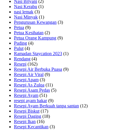
Nasi Briyani
(2)
Nasi Kerabu
(1)
nasi lemak
(3)
Nasi Minyak
(1)
Pengurusan Kewangan
(3)
Petua
(9)
Petua Kesihatan
(2)
Petua Orang Kampung
(9)
Puding
(4)
Pulut
(4)
Ramadan Staycation 2023
(1)
Rendang
(4)
Resepi
(162)
Resepi Air Berbuka Puasa
(9)
Resepi Air Viral
(9)
Resepi Apam
(3)
Resepi As Zulqa
(11)
Resepi Asam Pedas
(5)
Resepi Ayam
(51)
resepi ayam bakar
(9)
Resepi Ayam Berkuah tanpa santan
(12)
Resepi Biskut
(17)
Resepi Daging
(18)
Resepi Ikan
(16)
Resepi Kecantikan
(3)