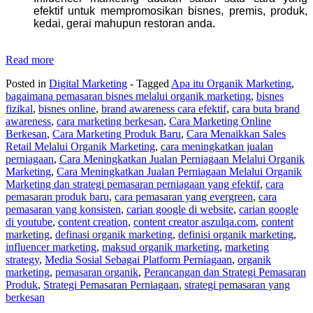
efektif untuk mempromosikan bisnes, premis, produk,
kedai, gerai mahupun restoran anda.
Read more
Posted in
Digital Marketing
- Tagged
Apa itu Organik Marketing
,
bagaimana pemasaran bisnes melalui organik marketing
,
bisnes
fizikal
,
bisnes online
,
brand awareness cara efektif
,
cara buta brand
awareness
,
cara marketing berkesan
,
Cara Marketing Online
Berkesan
,
Cara Marketing Produk Baru
,
Cara Menaikkan Sales
Retail Melalui Organik Marketing
,
cara meningkatkan jualan
perniagaan
,
Cara Meningkatkan Jualan Perniagaan Melalui Organik
Marketing
,
Cara Meningkatkan Jualan Perniagaan Melalui Organik
Marketing dan strategi pemasaran perniagaan yang efektif
,
cara
pemasaran produk baru
,
cara pemasaran yang evergreen
,
cara
pemasaran yang konsisten
,
carian google di website
,
carian google
di youtube
,
content creation
,
content creator aszulqa.com
,
content
marketing
,
definasi organik marketing
,
definisi organik marketing
,
influencer marketing
,
maksud organik marketing
,
marketing
strategy
,
Media Sosial Sebagai Platform Perniagaan
,
organik
marketing
,
pemasaran organik
,
Perancangan dan Strategi Pemasaran
Produk
,
Strategi Pemasaran Perniagaan
,
strategi pemasaran yang
berkesan