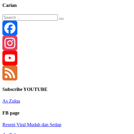
Carian
Facebook
Instagram
YouTube
Channel
Feed
Subscribe YOUTUBE
As Zulqa
FB page
Resepi Viral Mudah dan Sedap