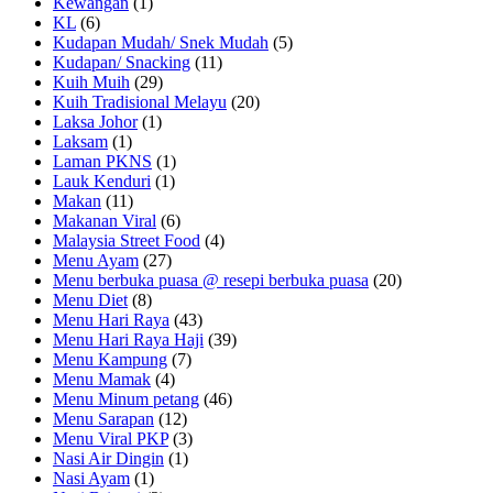
Kewangan
(1)
KL
(6)
Kudapan Mudah/ Snek Mudah
(5)
Kudapan/ Snacking
(11)
Kuih Muih
(29)
Kuih Tradisional Melayu
(20)
Laksa Johor
(1)
Laksam
(1)
Laman PKNS
(1)
Lauk Kenduri
(1)
Makan
(11)
Makanan Viral
(6)
Malaysia Street Food
(4)
Menu Ayam
(27)
Menu berbuka puasa @ resepi berbuka puasa
(20)
Menu Diet
(8)
Menu Hari Raya
(43)
Menu Hari Raya Haji
(39)
Menu Kampung
(7)
Menu Mamak
(4)
Menu Minum petang
(46)
Menu Sarapan
(12)
Menu Viral PKP
(3)
Nasi Air Dingin
(1)
Nasi Ayam
(1)