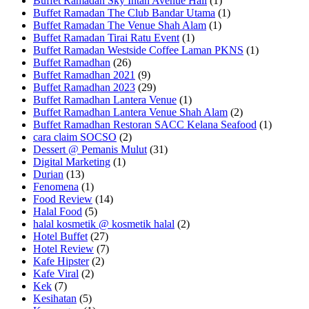
Buffet Ramadan Sky Intan Avenue Hall
(1)
Buffet Ramadan The Club Bandar Utama
(1)
Buffet Ramadan The Venue Shah Alam
(1)
Buffet Ramadan Tirai Ratu Event
(1)
Buffet Ramadan Westside Coffee Laman PKNS
(1)
Buffet Ramadhan
(26)
Buffet Ramadhan 2021
(9)
Buffet Ramadhan 2023
(29)
Buffet Ramadhan Lantera Venue
(1)
Buffet Ramadhan Lantera Venue Shah Alam
(2)
Buffet Ramadhan Restoran SACC Kelana Seafood
(1)
cara claim SOCSO
(2)
Dessert @ Pemanis Mulut
(31)
Digital Marketing
(1)
Durian
(13)
Fenomena
(1)
Food Review
(14)
Halal Food
(5)
halal kosmetik @ kosmetik halal
(2)
Hotel Buffet
(27)
Hotel Review
(7)
Kafe Hipster
(2)
Kafe Viral
(2)
Kek
(7)
Kesihatan
(5)