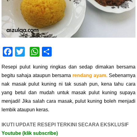
F
T
W
S
ac
wi
h
h
Resepi pulut kuning ringkas dan sedap dimakan bersama
e
tt
at
ar
begitu sahaja ataupun bersama
rendang ayam
.
Sebenarnya
b
er
s
e
nak masak pulut kuning ni tak susah pun, kena tahu cara
o
A
yang betul dan mudah untuk masak pulut kuning supaya
o
p
menjadi! Jika salah cara masak, pulut kuning boleh menjadi
k
p
lembik ataupun keras.
IKUTI UPDATE RESEPI TERKINI SECARA EKSKLUSIF
Youtube
(klik subscribe)