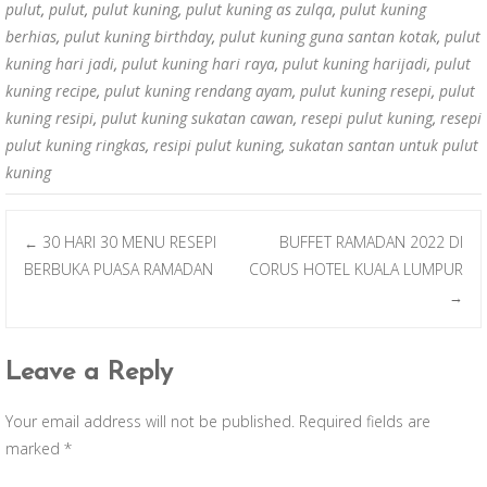
pulut
,
pulut
,
pulut kuning
,
pulut kuning as zulqa
,
pulut kuning
berhias
,
pulut kuning birthday
,
pulut kuning guna santan kotak
,
pulut
kuning hari jadi
,
pulut kuning hari raya
,
pulut kuning harijadi
,
pulut
kuning recipe
,
pulut kuning rendang ayam
,
pulut kuning resepi
,
pulut
kuning resipi
,
pulut kuning sukatan cawan
,
resepi pulut kuning
,
resepi
pulut kuning ringkas
,
resipi pulut kuning
,
sukatan santan untuk pulut
kuning
30 HARI 30 MENU RESEPI
BUFFET RAMADAN 2022 DI
←
Post navigation
BERBUKA PUASA RAMADAN
CORUS HOTEL KUALA LUMPUR
→
Leave a Reply
Your email address will not be published.
Required fields are
marked
*