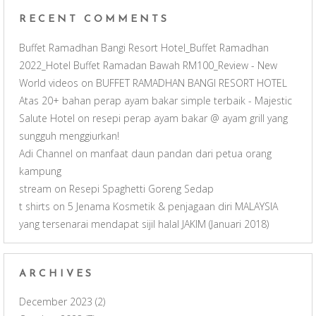
e
RECENT COMMENTS
l
Buffet Ramadhan Bangi Resort Hotel_Buffet Ramadhan
2022_Hotel Buffet Ramadan Bawah RM100_Review - New
World videos
on
BUFFET RAMADHAN BANGI RESORT HOTEL
Atas 20+ bahan perap ayam bakar simple terbaik - Majestic
Salute Hotel
on
resepi perap ayam bakar @ ayam grill yang
sungguh menggiurkan!
Adi Channel
on
manfaat daun pandan dari petua orang
kampung
stream
on
Resepi Spaghetti Goreng Sedap
t shirts
on
5 Jenama Kosmetik & penjagaan diri MALAYSIA
yang tersenarai mendapat sijil halal JAKIM (Januari 2018)
ARCHIVES
December 2023
(2)