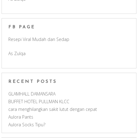
e
t
T
d
b
a
u
FB PAGE
o
g
b
Resepi Viral Mudah dan Sedap
o
r
e
As Zulqa
k
a
C
m
h
RECENT POSTS
a
GLAMHALL DAMANSARA
BUFFET HOTEL PULLMAN KLCC
n
cara menghilangkan sakit lutut dengan cepat
Aulora Pants
n
Aulora Socks Tipu?