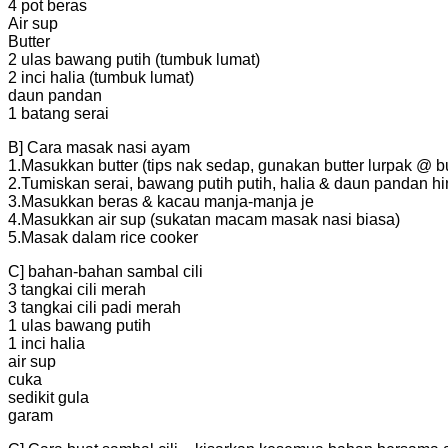
4 pot beras
Air sup
Butter
2 ulas bawang putih (tumbuk lumat)
2 inci halia (tumbuk lumat)
daun pandan
1 batang serai
B] Cara masak nasi ayam
1.Masukkan butter (tips nak sedap, gunakan butter lurpak @ bu
2.Tumiskan serai, bawang putih putih, halia & daun pandan h
3.Masukkan beras & kacau manja-manja je
4.Masukkan air sup (sukatan macam masak nasi biasa)
5.Masak dalam rice cooker
C] bahan-bahan sambal cili
3 tangkai cili merah
3 tangkai cili padi merah
1 ulas bawang putih
1 inci halia
air sup
cuka
sedikit gula
garam