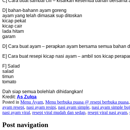
C] Cara buat sambal cili – kisarkan kesemua bahan bersama a
D] bahan-bahann ayam goreng
ayam yang telah dimasak sup ditoskan
kicap pekat
kicap cair
lada hitam
garam
D] Cara buat ayam – perapkan ayam bersama semua bahan di
E] Cara buat resepi kicap nasi ayam – ambil sos kicap perap
F] Salad
salad
timun
tomato
Dah siap semua bolehlah dihidangkan!
Kredit:
As Zulqa
Posted in
Menu Ayam
,
Menu berbuka puasa @ resepi berbuka puasa
ayam resepi
,
nasi ayam resipi
,
nasi ayam simple
,
nasi ayam simple bu
nasi ayam viral
,
resepi viral mudah dan sedap
,
resepi viral nasi ayam
,
Post navigation