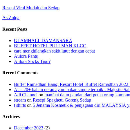
Resepi Viral Mudah dan Sedap
As Zulqa
Recent Posts
GLAMHALL DAMANSARA
BUFFET HOTEL PULLMAN KLCC
cara menghilangkan sakit lutut dengan cepat
Aulora Pants
Aulora Socks Tipu?
Recent Comments
Buffet Ramadhan Bangi Resort Hotel_Buffet Ramadhan 202
Atas 20+ bahan perap ayam bakar simple terbaik - Majestic Sal
Adi Channel
on
manfaat daun pandan dari petua orang kampu
stream
on
Resepi Spaghetti Goreng Sedap
t shirts
on
5 Jenama Kosmetik & penjagaan diri MALAYSIA yang
Archives
December 2023
(2)