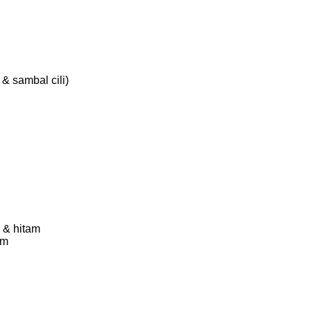
& sambal cili)
 & hitam
am