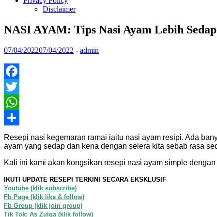
Privacy Policy
Disclaimer
NASI AYAM: Tips Nasi Ayam Lebih Sedap
07/04/2022
07/04/2022
-
admin
Facebook
Twitter
WhatsApp
Share
Resepi nasi kegemaran ramai iaitu nasi ayam resipi. Ada ban
ayam yang sedap dan kena dengan selera kita sebab rasa seda
Kali ini kami akan kongsikan resepi nasi ayam simple dengan 
IKUTI UPDATE RESEPI TERKINI SECARA EKSKLUSIF
Youtube (klik subscribe)
Fb Page (klik like & follow)
Fb Group (klik join group)
Tik Tok: As Zulqa (klik follow)