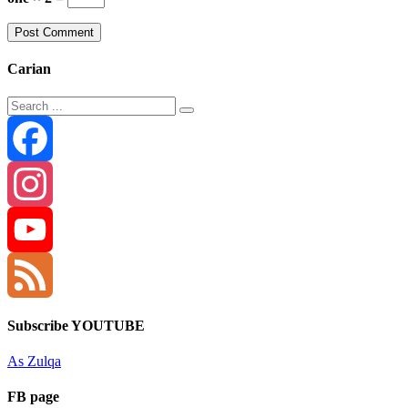
Carian
Facebook
Instagram
YouTube
Channel
Feed
Subscribe YOUTUBE
As Zulqa
FB page