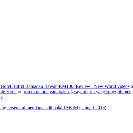
2_Hotel Buffet Ramadan Bawah RM100_Review - New World videos
o
ute Hotel
on
resepi perap ayam bakar @ ayam grill yang sungguh men
ng
 tersenarai mendapat sijil halal JAKIM (Januari 2018)