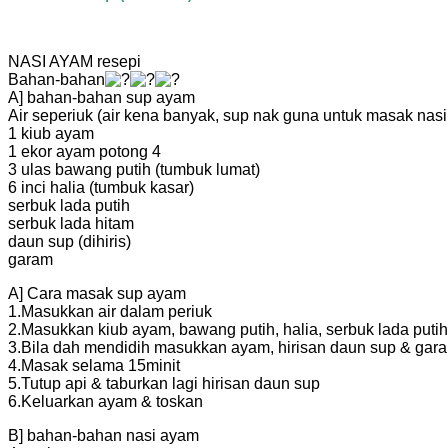
NASI AYAM resepi
Bahan-bahan
A] bahan-bahan sup ayam
Air seperiuk (air kena banyak, sup nak guna untuk masak nasi 
1 kiub ayam
1 ekor ayam potong 4
3 ulas bawang putih (tumbuk lumat)
6 inci halia (tumbuk kasar)
serbuk lada putih
serbuk lada hitam
daun sup (dihiris)
garam
A] Cara masak sup ayam
1.Masukkan air dalam periuk
2.Masukkan kiub ayam, bawang putih, halia, serbuk lada putih
3.Bila dah mendidih masukkan ayam, hirisan daun sup & gar
4.Masak selama 15minit
5.Tutup api & taburkan lagi hirisan daun sup
6.Keluarkan ayam & toskan
B] bahan-bahan nasi ayam