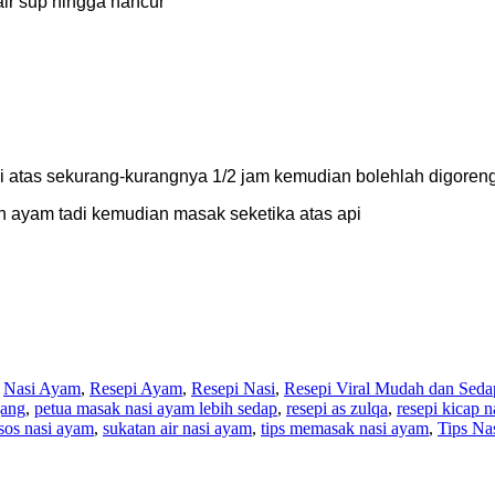
ir sup hingga hancur
 atas sekurang-kurangnya 1/2 jam kemudian bolehlah digoren
an ayam tadi kemudian masak seketika atas api
,
Nasi Ayam
,
Resepi Ayam
,
Resepi Nasi
,
Resepi Viral Mudah dan Seda
jang
,
petua masak nasi ayam lebih sedap
,
resepi as zulqa
,
resepi kicap 
sos nasi ayam
,
sukatan air nasi ayam
,
tips memasak nasi ayam
,
Tips Na