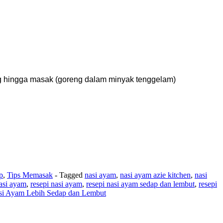
g hingga masak (goreng dalam minyak tenggelam)
p
,
Tips Memasak
- Tagged
nasi ayam
,
nasi ayam azie kitchen
,
nasi
nasi ayam
,
resepi nasi ayam
,
resepi nasi ayam sedap dan lembut
,
resepi
si Ayam Lebih Sedap dan Lembut