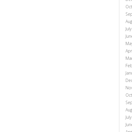
Oc
Se
Aug
Jul
Jun
Ma
Apr
Ma
Feb
Jan
De
No
Oc
Se
Aug
Jul
Jun
Apr