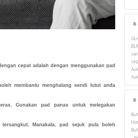
R
GL
BU
car
ce
 dengan cepat adalah dengan
menggunakan
pad
Aul
Aul
 boleh membantu menghalang sendi
lutut
anda
R
keras.
Gunakan pad panas untuk melegakan
Buf
Hot
tersangkut.
Manakala, pad sejuk pula boleh
Bu
- N