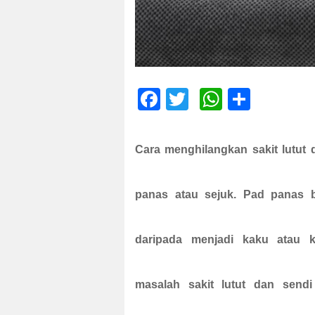
F
T
W
S
ac
wi
h
h
e
tt
at
ar
Cara menghilangkan sakit lutut
b
er
s
e
o
A
panas atau sejuk. Pad panas
o
p
k
p
daripada menjadi kaku atau 
masalah
sakit lutut dan
sendi 