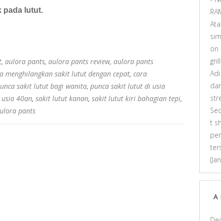
pada lutut.
RA
At
sim
on
gri
t
,
aulora pants
,
aulora pants review
,
aulora pants
Adi
a menghilangkan sakit lutut dengan cepat
,
cara
dar
unca sakit lutut bagi wanita
,
punca sakit lutut di usia
st
i usia 40an
,
sakit lutut kanan
,
sakit lutut kiri bahagian tepi
,
Se
ulora pants
t s
pen
ter
(Ja
A
De