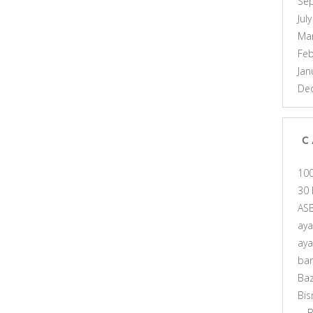
Se
Jul
Ma
Feb
Jan
De
C
10
30 
AS
ay
ay
ba
Ba
Bis
B