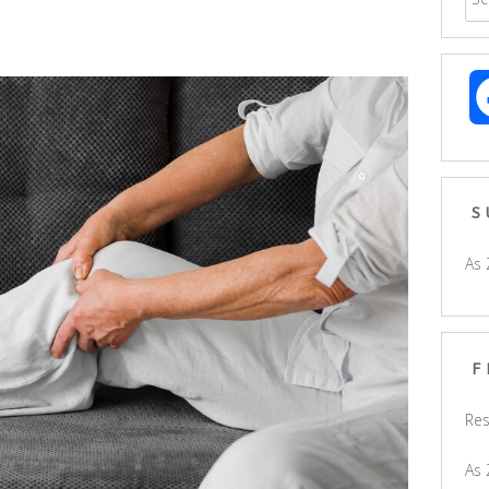
S
As 
F
Res
As 