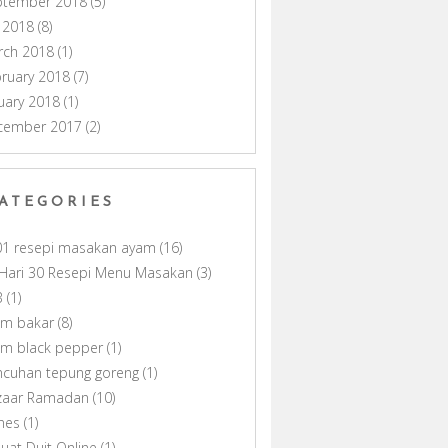
ptember 2018
(5)
y 2018
(8)
rch 2018
(1)
ruary 2018
(7)
uary 2018
(1)
cember 2017
(2)
ATEGORIES
01 resepi masakan ayam
(16)
Hari 30 Resepi Menu Masakan
(3)
B
(1)
am bakar
(8)
am black pepper
(1)
ncuhan tepung goreng
(1)
zaar Ramadan
(10)
nes
(1)
uat Duit Online
(1)