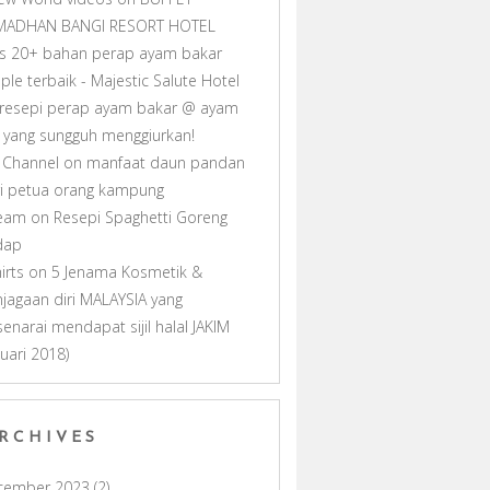
MADHAN BANGI RESORT HOTEL
as 20+ bahan perap ayam bakar
ple terbaik - Majestic Salute Hotel
resepi perap ayam bakar @ ayam
ll yang sungguh menggiurkan!
 Channel
on
manfaat daun pandan
i petua orang kampung
ream
on
Resepi Spaghetti Goreng
dap
hirts
on
5 Jenama Kosmetik &
jagaan diri MALAYSIA yang
senarai mendapat sijil halal JAKIM
nuari 2018)
RCHIVES
cember 2023
(2)