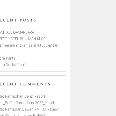
m
h
ECENT POSTS
a
AMHALL DAMANSARA
n
FFET HOTEL PULLMAN KLCC
a menghilangkan sakit lutut dengan
n
pat
ora Pants
e
ora Socks Tipu?
l
ECENT COMMENTS
fet Ramadhan Bangi Resort
el_Buffet Ramadhan 2022_Hotel
ffet Ramadan Bawah RM100_Review
ew World videos
on
BUFFET