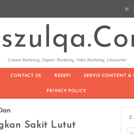
szulqa.c
Content Marketing, Organic Marketing, Video Marketing, Ghostwriter
SKIP TO CONTENT
CONTACT US
RESEPI
SERVIS CONTENT &
PRIVACY POLICY
40an
C
kan Sakit Lutut