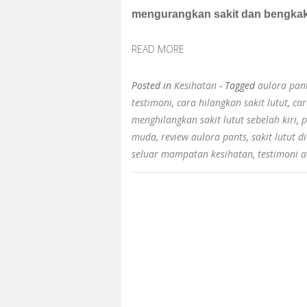
mengurangkan
sakit dan
bengkak 
READ MORE
Posted in
Kesihatan
- Tagged
aulora pan
testimoni
,
cara hilangkan sakit lutut
,
car
menghilangkan sakit lutut sebelah kiri
,
p
muda
,
review aulora pants
,
sakit lutut d
seluar mampatan kesihatan
,
testimoni a