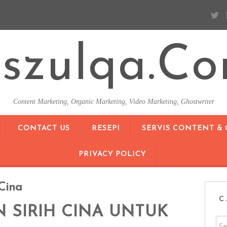
szulqa.c
Content Marketing, Organic Marketing, Video Marketing, Ghostwriter
SKIP TO CONTENT
CONTACT US
RESEPI
SERVIS CONTENT &
PRIVACY POLICY
Cina
C
 SIRIH CINA UNTUK