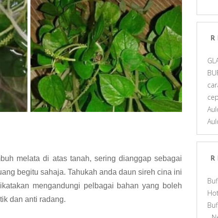
R
GL
BU
car
ce
Aul
Aul
mbuh melata di atas tanah, sering dianggap sebagai
R
ang begitu sahaja. Tahukah anda daun sireh cina ini
Buf
ikatakan mengandungi pelbagai bahan yang boleh
Hot
tik dan anti radang.
Bu
- N