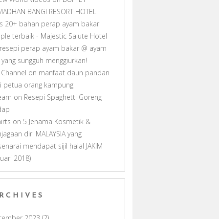
MADHAN BANGI RESORT HOTEL
as 20+ bahan perap ayam bakar
ple terbaik - Majestic Salute Hotel
resepi perap ayam bakar @ ayam
ll yang sungguh menggiurkan!
 Channel
on
manfaat daun pandan
i petua orang kampung
ream
on
Resepi Spaghetti Goreng
dap
hirts
on
5 Jenama Kosmetik &
jagaan diri MALAYSIA yang
senarai mendapat sijil halal JAKIM
nuari 2018)
RCHIVES
cember 2023
(2)