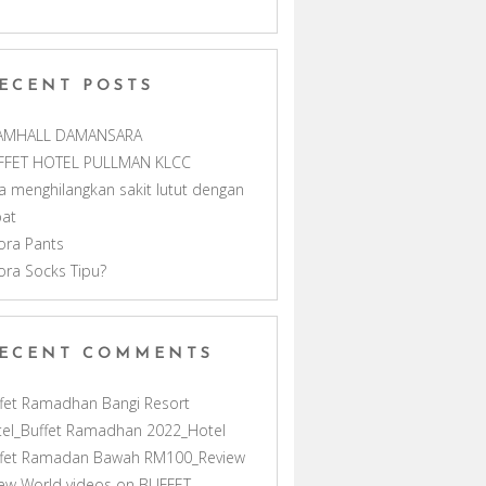
m
h
ECENT POSTS
a
AMHALL DAMANSARA
n
FFET HOTEL PULLMAN KLCC
a menghilangkan sakit lutut dengan
n
pat
ora Pants
e
ora Socks Tipu?
l
ECENT COMMENTS
fet Ramadhan Bangi Resort
el_Buffet Ramadhan 2022_Hotel
ffet Ramadan Bawah RM100_Review
ew World videos
on
BUFFET