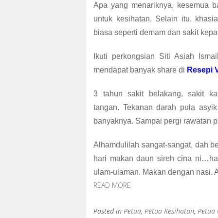
k
p
Apa yang menariknya, kesemua bah
untuk kesihatan. Selain itu, khasi
biasa seperti demam dan sakit kepa
Ikuti perkongsian
Siti Asiah Isma
mendapat banyak share di
Resepi 
3 tahun sakit belakang, sakit ka
tangan.
Tekanan darah pula asyik 
banyaknya. Sampai pergi rawatan pak
Alhamdulilah sangat-sangat, dah be
hari makan daun sireh cina ni…h
ulam-ulaman. Makan dengan nasi. A
READ MORE
Posted in
Petua
,
Petua Kesihatan
,
Petua