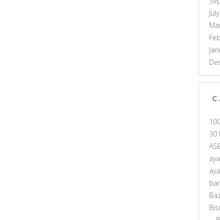
Se
Jul
Ma
Feb
Jan
De
C
10
30 
AS
ay
ay
ba
Ba
Bis
B