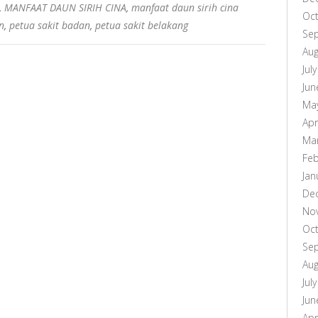
,
MANFAAT DAUN SIRIH CINA
,
manfaat daun sirih cina
Oc
n
,
petua sakit badan
,
petua sakit belakang
Se
Aug
Jul
Jun
Ma
Apr
Ma
Feb
Jan
De
No
Oc
Se
Aug
Jul
Jun
Apr