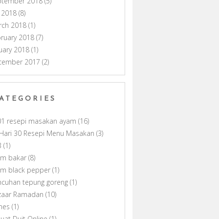
ptember 2018
(5)
y 2018
(8)
rch 2018
(1)
ruary 2018
(7)
uary 2018
(1)
cember 2017
(2)
ATEGORIES
01 resepi masakan ayam
(16)
Hari 30 Resepi Menu Masakan
(3)
B
(1)
am bakar
(8)
am black pepper
(1)
ncuhan tepung goreng
(1)
zaar Ramadan
(10)
nes
(1)
uat Duit Online
(1)