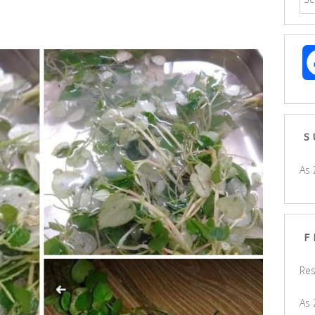
S
As 
F
Res
As 