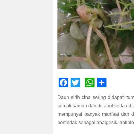
F
T
W
S
ac
wi
h
h
Daun sirih cina sering didapati tu
e
tt
at
ar
semak samun dan dicabut serta dibu
b
er
s
e
mempunyai banyak manfaat dan d
o
A
bertindak sebagai analgesik, antibio
o
p