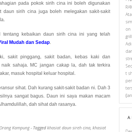
agian pada pokok sirih cina ini boleh digunakan
RA
at daun sirih cina juga boleh melegakan sakit-sakit
At
la.
sim
on
il tentang kebaikan daun sirih cina ini yang telah
gri
Viral Mudah dan Sedap
.
Adi
dar
ki, sakit pinggang, sakit badan, kebas kaki dan
st
naik sahaja. MC jangan cakap la, dah tak terkira
Se
t s
ar, masuk hospital keluar hospital.
pen
ransur sihat. Dah kurang sakit-sakit badan ni.
Dah 3
ter
(Ja
asilnya sangat bagus. Daun ini saya makan macam
lhamdulillah,
dah sihat dah rasanya.
A
 Orang Kampung
- Tagged
khasiat daun sireh cina
,
khasiat
De