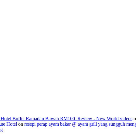
2_Hotel Buffet Ramadan Bawah RM100_Review - New World videos
o
ute Hotel
on
resepi perap ayam bakar @ ayam grill yang sungguh men
ng