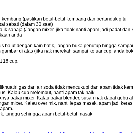
dan kembang (pastikan betul-betul kembang dan bertanduk gitu
i sebati (dalam 30 saat)
k sahaja (Jangan mixer, jika tidak nanti apam jadi padat dan
ukaan anda
us balut dengan kain batik, jangan buka penutup hingga sampai
gambar di atas (jika nak merekah sampai keluar cup, anda bole
t 18 cup.
dikhuatiri gas dari air soda tidak mencukupi dan apam tidak ke
kus. Kalau cup melembut, nanti apam tak naik
knya pakai mixer. Kalau pakai blender, susah nak dapat gebu al
gan mixer. Kalau over mix, nanti lepas masak, apam jadi keras
s apam.
k, tunggu sehingga apam betul-betul masak