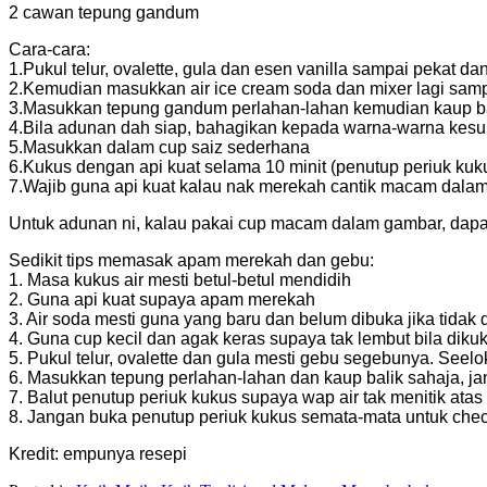
2 cawan tepung gandum
Cara-cara:
1.Pukul telur, ovalette, gula dan esen vanilla sampai pekat 
2.Kemudian masukkan air ice cream soda dan mixer lagi sampa
3.Masukkan tepung gandum perlahan-lahan kemudian kaup bali
4.Bila adunan dah siap, bahagikan kepada warna-warna kes
5.Masukkan dalam cup saiz sederhana
6.Kukus dengan api kuat selama 10 minit (penutup periuk kuk
7.Wajib guna api kuat kalau nak merekah cantik macam dalam 
Untuk adunan ni, kalau pakai cup macam dalam gambar, dapa
Sedikit tips memasak apam merekah dan gebu:
1. Masa kukus air mesti betul-betul mendidih
2. Guna api kuat supaya apam merekah
3. Air soda mesti guna yang baru dan belum dibuka jika tidak 
4. Guna cup kecil dan agak keras supaya tak lembut bila diku
5. Pukul telur, ovalette dan gula mesti gebu segebunya. Seelo
6. Masukkan tepung perlahan-lahan dan kaup balik sahaja, jan
7. Balut penutup periuk kukus supaya wap air tak menitik ata
8. Jangan buka penutup periuk kukus semata-mata untuk chec
Kredit: empunya resepi