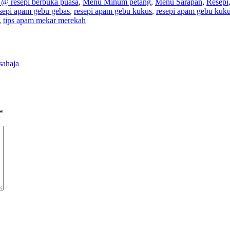
@ resepi berbuka puasa
,
Menu Minum petang
,
Menu Sarapan
,
Resepi
sepi apam gebu gebas
,
resepi apam gebu kukus
,
resepi apam gebu kuk
,
tips apam mekar merekah
sahaja
*