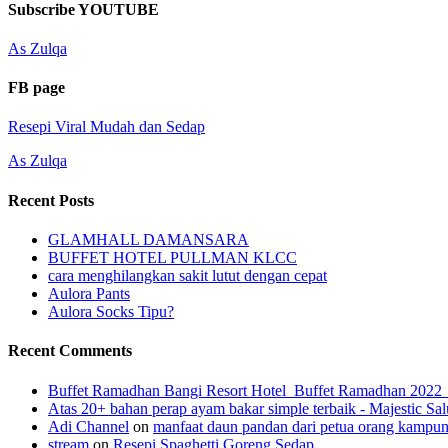
Channel
Feed
Subscribe YOUTUBE
As Zulqa
FB page
Resepi Viral Mudah dan Sedap
As Zulqa
Recent Posts
GLAMHALL DAMANSARA
BUFFET HOTEL PULLMAN KLCC
cara menghilangkan sakit lutut dengan cepat
Aulora Pants
Aulora Socks Tipu?
Recent Comments
Buffet Ramadhan Bangi Resort Hotel_Buffet Ramadhan 202
Atas 20+ bahan perap ayam bakar simple terbaik - Majestic Sal
Adi Channel
on
manfaat daun pandan dari petua orang kampu
stream
on
Resepi Spaghetti Goreng Sedap