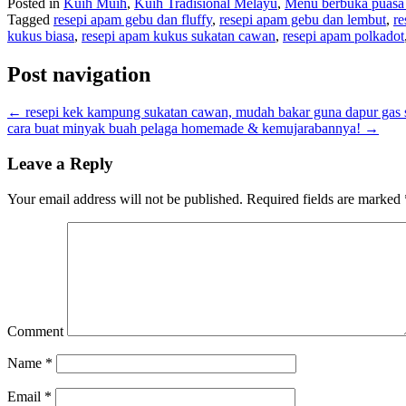
Posted in
Kuih Muih
,
Kuih Tradisional Melayu
,
Menu berbuka puasa 
Tagged
resepi apam gebu dan fluffy
,
resepi apam gebu dan lembut
,
re
kukus biasa
,
resepi apam kukus sukatan cawan
,
resepi apam polkadot
Post navigation
←
resepi kek kampung sukatan cawan, mudah bakar guna dapur gas 
cara buat minyak buah pelaga homemade & kemujarabannya!
→
Leave a Reply
Your email address will not be published.
Required fields are marked
Comment
Name
*
Email
*