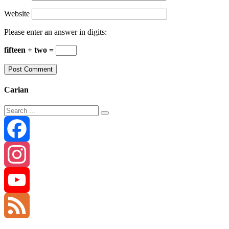
Website
Please enter an answer in digits:
fifteen + two =
Carian
Facebook
Instagram
YouTube