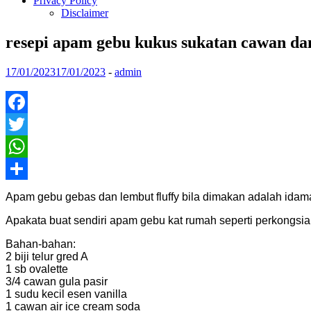
Privacy Policy
Disclaimer
resepi apam gebu kukus sukatan cawan d
17/01/2023
17/01/2023
-
admin
Facebook
Twitter
WhatsApp
Share
Apam gebu gebas dan lembut fluffy bila dimakan adalah idama
Apakata buat sendiri apam gebu kat rumah seperti perkongsia
Bahan-bahan:
2 biji telur gred A
1 sb ovalette
3/4 cawan gula pasir
1 sudu kecil esen vanilla
1 cawan air ice cream soda