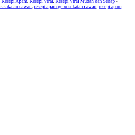
,
Resepi Apam
,
Resepi Viral
,
Resepi Viral Mudah dan Sedap
-
us sukatan cawan
,
resepi apam gebu sukatan cawan
,
resepi apam