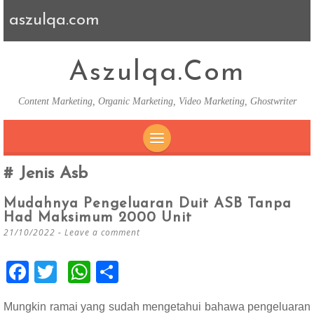
aszulqa.com
Aszulqa.com
Content Marketing, Organic Marketing, Video Marketing, Ghostwriter
SKIP TO CONTENT
Jenis Asb
Mudahnya Pengeluaran Duit ASB Tanpa
Had Maksimum 2000 Unit
21/10/2022
Leave a comment
F
T
W
S
ac
wi
h
h
Mungkin ramai yang sudah mengetahui bahawa pengeluaran