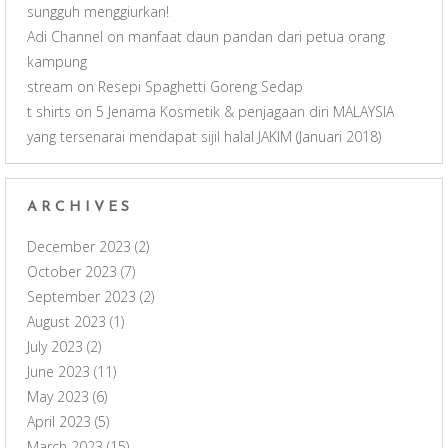
sungguh menggiurkan!
Adi Channel
on
manfaat daun pandan dari petua orang
kampung
stream
on
Resepi Spaghetti Goreng Sedap
t shirts
on
5 Jenama Kosmetik & penjagaan diri MALAYSIA
yang tersenarai mendapat sijil halal JAKIM (Januari 2018)
ARCHIVES
December 2023
(2)
October 2023
(7)
September 2023
(2)
August 2023
(1)
July 2023
(2)
June 2023
(11)
May 2023
(6)
April 2023
(5)
March 2023
(15)