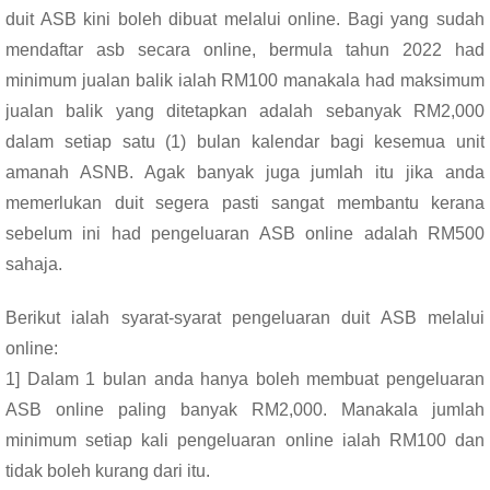
e
tt
at
ar
duit ASB kini boleh dibuat melalui online. Bagi yang sudah
b
er
s
e
mendaftar asb secara online, bermula tahun 2022 had
o
A
minimum jualan balik ialah RM100 manakala had maksimum
o
p
jualan balik yang ditetapkan adalah sebanyak RM2,000
k
p
dalam setiap satu (1) bulan kalendar bagi kesemua unit
amanah ASNB. Agak banyak juga jumlah itu jika anda
memerlukan duit segera pasti sangat membantu kerana
sebelum ini had pengeluaran ASB online adalah RM500
sahaja.
Berikut ialah syarat-syarat pengeluaran duit ASB melalui
online:
1] Dalam 1 bulan anda hanya boleh membuat pengeluaran
ASB online paling banyak RM2,000. Manakala jumlah
minimum setiap kali pengeluaran online ialah RM100 dan
tidak boleh kurang dari itu.