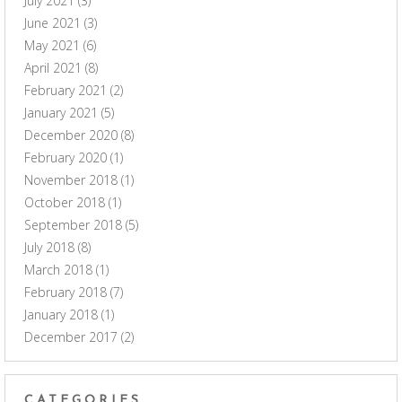
July 2021
(3)
June 2021
(3)
May 2021
(6)
April 2021
(8)
February 2021
(2)
January 2021
(5)
December 2020
(8)
February 2020
(1)
November 2018
(1)
October 2018
(1)
September 2018
(5)
July 2018
(8)
March 2018
(1)
February 2018
(7)
January 2018
(1)
December 2017
(2)
CATEGORIES