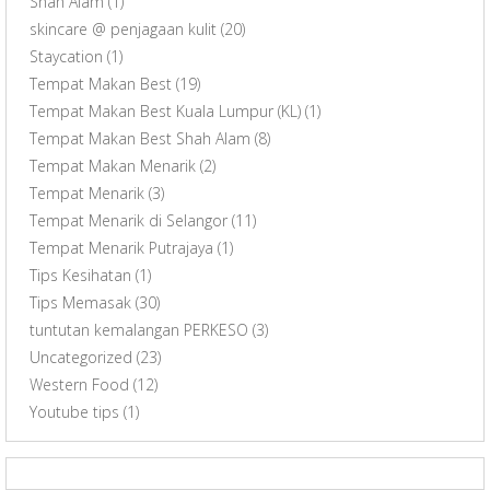
Shah Alam
(1)
skincare @ penjagaan kulit
(20)
Staycation
(1)
Tempat Makan Best
(19)
Tempat Makan Best Kuala Lumpur (KL)
(1)
Tempat Makan Best Shah Alam
(8)
Tempat Makan Menarik
(2)
Tempat Menarik
(3)
Tempat Menarik di Selangor
(11)
Tempat Menarik Putrajaya
(1)
Tips Kesihatan
(1)
Tips Memasak
(30)
tuntutan kemalangan PERKESO
(3)
Uncategorized
(23)
Western Food
(12)
Youtube tips
(1)